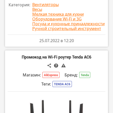
Вентиляторы
Категория:
🔸 Wi-Fi роутер Tenda AC6 за
- 1499 ₽
Весы
Эльдорадо
ПЕРЕЙТИ
Мелкая техника для кухни
М.Видео
ПЕРЕЙТИ
Оборудование Wi-Fi и 3G
Посуда и кухонные принадлежности
🔸 Мультиварка Midea MPC-6001 за
- 3699 ₽
Ручной строительный инструмент
Эльдорадо
ПЕРЕЙТИ
М.Видео
ПЕРЕЙТИ
25.07.2022 в 12:20
Промокод на Wi-Fi роутер Tenda AC6
Магазин:
Бренд:
AliExpress
Tenda
Теги:
TENDA AC6