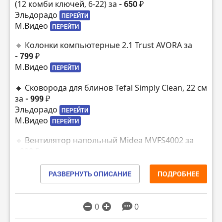
(12 комби ключей, 6-22) за
- 650 ₽
Эльдорадо
ПЕРЕЙТИ
М.Видео
ПЕРЕЙТИ
🔸 Колонки компьютерные 2.1 Trust AVORA за
- 799 ₽
М.Видео
ПЕРЕЙТИ
🔸 Сковорода для блинов Tefal Simply Clean, 22 см
за
- 999 ₽
Эльдорадо
ПЕРЕЙТИ
М.Видео
ПЕРЕЙТИ
🔸 Вентилятор напольный Midea MVFS4002 за
- 999 ₽
М.Видео
ПЕРЕЙТИ
Эльдорадо
РАЗВЕРНУТЬ ОПИСАНИЕ
ПОДРОБНЕЕ
ПЕРЕЙТИ
🔸 Мини-печь Oursson MO0905/DC за
- 1299 ₽
Эльдорадо
ПЕРЕЙТИ
0
0
М.Видео
ПЕРЕЙТИ