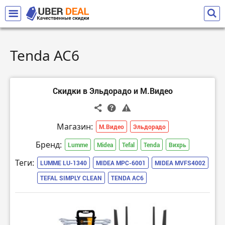
Tenda AC6
Скидки в Эльдорадо и М.Видео
Магазин:
М.Видео
Эльдорадо
Бренд:
Lumme
Midea
Tefal
Tenda
Вихрь
Теги:
LUMME LU-1340
MIDEA MPC-6001
MIDEA MVFS4002
TEFAL SIMPLY CLEAN
TENDA AC6