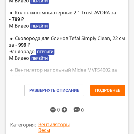
М.Видео
ПЕРЕЙТИ
🔸 Колонки компьютерные 2.1 Trust AVORA за
- 799 ₽
М.Видео
ПЕРЕЙТИ
🔸 Сковорода для блинов Tefal Simply Clean, 22 см
за
- 999 ₽
Эльдорадо
ПЕРЕЙТИ
М.Видео
ПЕРЕЙТИ
🔸 Вентилятор напольный Midea MVFS4002 за
- 999 ₽
М.Видео
ПЕРЕЙТИ
Эльдорадо
РАЗВЕРНУТЬ ОПИСАНИЕ
ПОДРОБНЕЕ
ПЕРЕЙТИ
🔸 Мини-печь Oursson MO0905/DC за
- 1299 ₽
Эльдорадо
ПЕРЕЙТИ
0
0
М.Видео
ПЕРЕЙТИ
Вентиляторы
Категория:
🔸 Wi-Fi роутер Tenda AC6 за
- 1499 ₽
Весы
Эльдорадо
ПЕРЕЙТИ