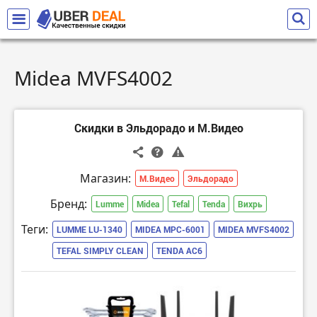
Midea MVFS4002
Скидки в Эльдорадо и М.Видео
Магазин:
М.Видео
Эльдорадо
Бренд:
Lumme
Midea
Tefal
Tenda
Вихрь
Теги:
LUMME LU-1340
MIDEA MPC-6001
MIDEA MVFS4002
TEFAL SIMPLY CLEAN
TENDA AC6