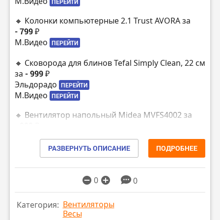
М.Видео
ПЕРЕЙТИ
🔸 Колонки компьютерные 2.1 Trust AVORA за
- 799 ₽
М.Видео
ПЕРЕЙТИ
🔸 Сковорода для блинов Tefal Simply Clean, 22 см
за
- 999 ₽
Эльдорадо
ПЕРЕЙТИ
М.Видео
ПЕРЕЙТИ
🔸 Вентилятор напольный Midea MVFS4002 за
- 999 ₽
М.Видео
ПЕРЕЙТИ
Эльдорадо
РАЗВЕРНУТЬ ОПИСАНИЕ
ПОДРОБНЕЕ
ПЕРЕЙТИ
🔸 Мини-печь Oursson MO0905/DC за
- 1299 ₽
Эльдорадо
ПЕРЕЙТИ
0
0
М.Видео
ПЕРЕЙТИ
Вентиляторы
Категория:
🔸 Wi-Fi роутер Tenda AC6 за
- 1499 ₽
Весы
Эльдорадо
ПЕРЕЙТИ