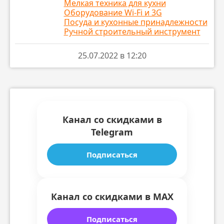
Мелкая техника для кухни
М.Видео
ПЕРЕЙТИ
Оборудование Wi-Fi и 3G
Посуда и кухонные принадлежности
🔸 Мультиварка Midea MPC-6001 за
- 3699 ₽
Ручной строительный инструмент
Эльдорадо
ПЕРЕЙТИ
М.Видео
ПЕРЕЙТИ
25.07.2022 в 12:20
Канал со скидками в
Telegram
Подписаться
Канал со скидками в MAX
Подписаться