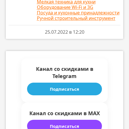
Мелкая техника для кухни
М.Видео
ПЕРЕЙТИ
Оборудование Wi-Fi и 3G
Посуда и кухонные принадлежности
🔸 Мультиварка Midea MPC-6001 за
- 3699 ₽
Ручной строительный инструмент
Эльдорадо
ПЕРЕЙТИ
М.Видео
ПЕРЕЙТИ
25.07.2022 в 12:20
Канал со скидками в
Telegram
Подписаться
Канал со скидками в MAX
Подписаться