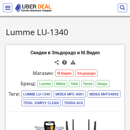
Lumme LU-1340
Скидки в Эльдорадо и М.Видео
Магазин:
М.Видео
Эльдорадо
Бренд:
Lumme
Midea
Tefal
Tenda
Вихрь
Теги:
LUMME LU-1340
MIDEA MPC-6001
MIDEA MVFS4002
TEFAL SIMPLY CLEAN
TENDA AC6