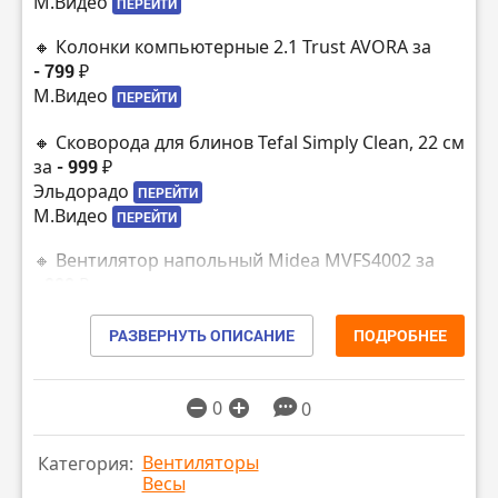
М.Видео
ПЕРЕЙТИ
🔸 Колонки компьютерные 2.1 Trust AVORA за
- 799 ₽
М.Видео
ПЕРЕЙТИ
🔸 Сковорода для блинов Tefal Simply Clean, 22 см
за
- 999 ₽
Эльдорадо
ПЕРЕЙТИ
М.Видео
ПЕРЕЙТИ
🔸 Вентилятор напольный Midea MVFS4002 за
- 999 ₽
М.Видео
ПЕРЕЙТИ
Эльдорадо
РАЗВЕРНУТЬ ОПИСАНИЕ
ПОДРОБНЕЕ
ПЕРЕЙТИ
🔸 Мини-печь Oursson MO0905/DC за
- 1299 ₽
Эльдорадо
ПЕРЕЙТИ
0
0
М.Видео
ПЕРЕЙТИ
Вентиляторы
Категория:
🔸 Wi-Fi роутер Tenda AC6 за
- 1499 ₽
Весы
Эльдорадо
ПЕРЕЙТИ