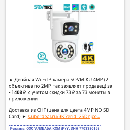
🔸 Двойная Wi-Fi IP-камера SOVMIKU 4MP (2
объектива по 2MP, так заявляет продавец) за
- 1408 ₽
с учетом скидки 73 ₽ за 73 монеты в
приложении
Доставка из СНГ (цена для цвета 4MP NO SD
Card) ►
s.uberdeal.ru/3KI?erid=2SDnjce...
Реклама. ООО “АЛИБАБА.КОМ (РУ)”, ИНН 7703380158