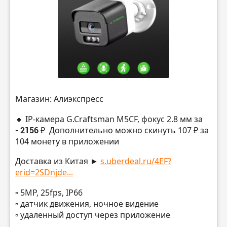
Магазин: Алиэкспресс
🔸 IP-камера G.Craftsman M5CF, фокус 2.8 мм за
- 2156 ₽
Дополнительно можно скинуть 107 ₽ за
104 монету в приложении
Доставка из Китая ►
s.uberdeal.ru/4EF?
erid=2SDnjde...
▫️ 5MP, 25fps, IP66
▫️ датчик движения, ночное видение
▫️ удаленный доступ через приложение