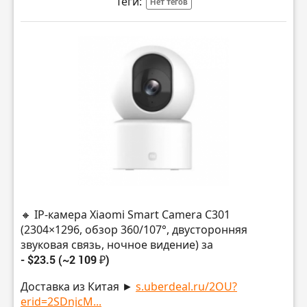
Теги:
Нет тегов
🔸 IP-камера Xiaomi Smart Camera C301
(2304×1296, обзор 360/107°, двусторонняя
звуковая связь, ночное видение) за
- $23.5 (~2 109 ₽)
Доставка из Китая ►
s.uberdeal.ru/2OU?
erid=2SDnjcM...