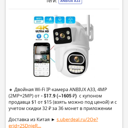
Теги:
ANBIUX A33
🔸 Двойная Wi-Fi IP-камера ANBIUX A33, 4MP
(2MP+2MP) от
- $17.9 (~1605 ₽)
с купоном
продавца $1 от $15 (взять можно под ценой) и с
учетом скидки 32 ₽ за 36 монет в приложении
Доставка из Китая ►
s.uberdeal.ru/2Oe?
erid=2SDnjeR...