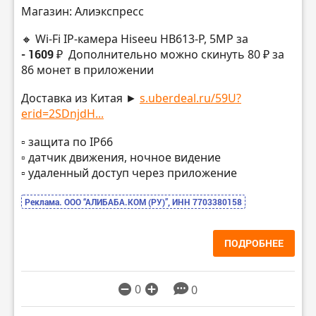
Магазин: Алиэкспресс
🔸 Wi-Fi IP-камера Hiseeu HB613-P, 5МР за
- 1609 ₽
Дополнительно можно скинуть 80 ₽ за
86 монет в приложении
Доставка из Китая ►
s.uberdeal.ru/59U?
erid=2SDnjdH...
▫️ защита по IP66
▫️ датчик движения, ночное видение
▫️ удаленный доступ через приложение
Реклама. ООО “АЛИБАБА.КОМ (РУ)”, ИНН 7703380158
ПОДРОБНЕЕ
0
0