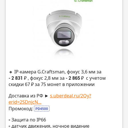
🔸 IP-камера G.Craftsman, фокус 3,6 мм за
- 2 831 ₽
, фокус 2,8 мм за
- 2 865 ₽
с учетом
скидки 67 ₽ за 75 монет в приложении
Доставка из РФ ►
s.uberdeal.ru/2Qy?
erid=2SDnjcN...
Промокод:
PD4500
▫️ Защита по IP66
▫️ датчик движения, ночное видение