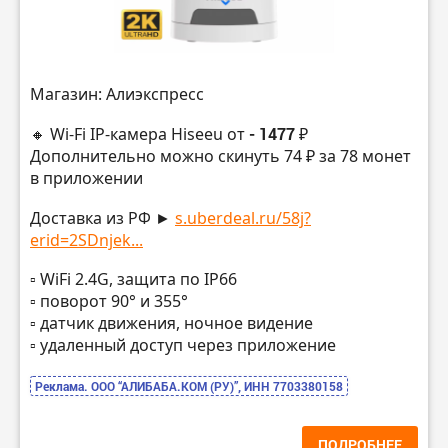
Магазин: Алиэкспресс
🔸 Wi-Fi IP-камера Hiseeu от
- 1477 ₽
Дополнительно можно скинуть 74 ₽ за 78 монет
в приложении
Доставка из РФ ►
s.uberdeal.ru/58j?
erid=2SDnjek...
▫️ WiFi 2.4G, защита по IP66
▫️ поворот 90° и 355°
▫️ датчик движения, ночное видение
▫️ удаленный доступ через приложение
Реклама. ООО “АЛИБАБА.КОМ (РУ)”, ИНН 7703380158
ПОДРОБНЕЕ