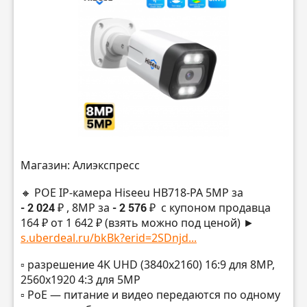
Магазин: Алиэкспресс
🔸 POE IP-камера Hiseeu HB718-PA 5MP за
- 2 024 ₽
, 8MP за
- 2 576 ₽
с купоном продавца
164 ₽ от 1 642 ₽ (взять можно под ценой) ►
s.uberdeal.ru/bkBk?erid=2SDnjd...
▫️ разрешение 4K UHD (3840х2160) 16:9 для 8MP,
2560х1920 4:3 для 5MP
▫️ PoE — питание и видео передаются по одному