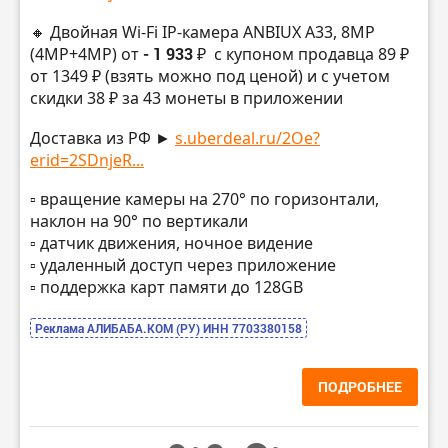
🔸 Двойная Wi-Fi IP-камера ANBIUX A33, 8MP
(4MP+4MP) от
- 1 933 ₽
с купоном продавца 89 ₽
от 1349 ₽ (взять можно под ценой) и с учетом
скидки 38 ₽ за 43 монеты в приложении
Доставка из РФ ►
s.uberdeal.ru/2Oe?
erid=2SDnjeR...
▫️ вращение камеры на 270° по горизонтали,
наклон на 90° по вертикали
▫️ датчик движения, ночное видение
▫️ удаленный доступ через приложение
▫️ поддержка карт памяти до 128GB
Реклама АЛИБАБА.КОМ (РУ) ИНН 7703380158
ПОДРОБНЕЕ