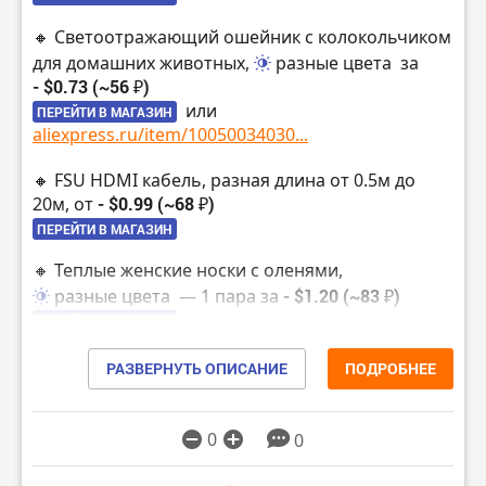
🔸 Светоотражающий ошейник с колокольчиком
для домашних животных,
разные цвета
за
- $0.73 (~56 ₽)
или
ПЕРЕЙТИ В МАГАЗИН
aliexpress.ru/item/10050034030...
🔸 FSU HDMI кабель, разная длина от 0.5м до
20м, от
- $0.99 (~68 ₽)
ПЕРЕЙТИ В МАГАЗИН
🔸 Теплые женские носки с оленями,
разные цвета
— 1 пара за
- $1.20 (~83 ₽)
ПЕРЕЙТИ В МАГАЗИН
🔸 Светодиодные лампы T5 для авто,
РАЗВЕРНУТЬ ОПИСАНИЕ
ПОДРОБНЕЕ
разные цвета
— 10 штук за
- $1.34 (~93 ₽)
ПЕРЕЙТИ В МАГАЗИН
0
0
🔸 Двусторонний перманентный маркер,
черный
— 5 штук за
- $1.51 (~104 ₽)