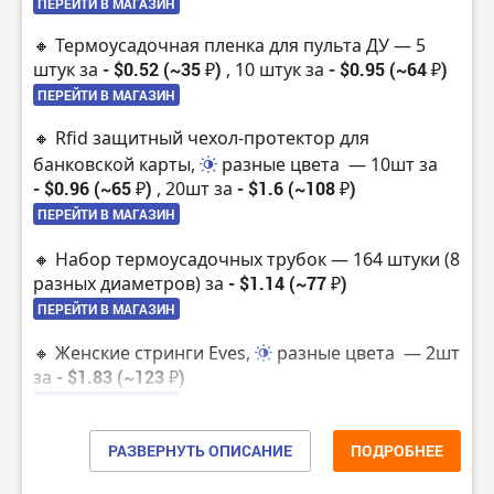
ПЕРЕЙТИ В МАГАЗИН
🔸 Термоусадочная пленка для пульта ДУ — 5
штук за
- $0.52 (~35 ₽)
, 10 штук за
- $0.95 (~64 ₽)
ПЕРЕЙТИ В МАГАЗИН
🔸 Rfid защитный чехол-протектор для
банковской карты,
разные цвета
— 10шт за
- $0.96 (~65 ₽)
, 20шт за
- $1.6 (~108 ₽)
ПЕРЕЙТИ В МАГАЗИН
🔸 Набор термоусадочных трубок — 164 штуки (8
разных диаметров) за
- $1.14 (~77 ₽)
ПЕРЕЙТИ В МАГАЗИН
🔸 Женские стринги Eves,
разные цвета
— 2шт
за
- $1.83 (~123 ₽)
ПЕРЕЙТИ В МАГАЗИН
🔸 Кусачки для ногтей Xiaomi Mijia за
РАЗВЕРНУТЬ ОПИСАНИЕ
ПОДРОБНЕЕ
- $1.89 (~127 ₽)