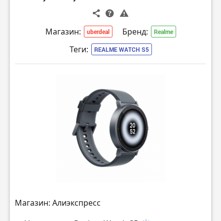
Магазин:
Бренд:
uberdeal
Realme
Теги:
REALME WATCH S5
Магазин: Алиэкспресс