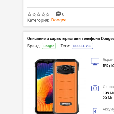
0
Doogee
Категория:
Описание и характеристики телефона Dooge
Бренд:
Теги:
Doogee
DOOGEE V30
Экран
IPS (1
Основ
108 М
20 Мп
Аккум