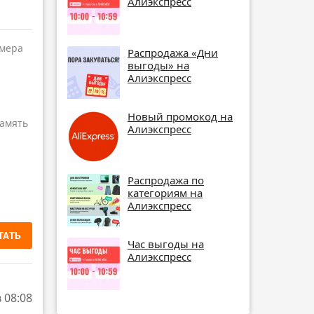
Алиэкспресс
амера
Распродажа «Дни
выгоды» на
Алиэкспресс
Новый промокод на
амять
Алиэкспресс
Распродажа по
категориям на
Алиэкспресс
ТАТЬ
Час выгоды на
Алиэкспресс
в 08:08