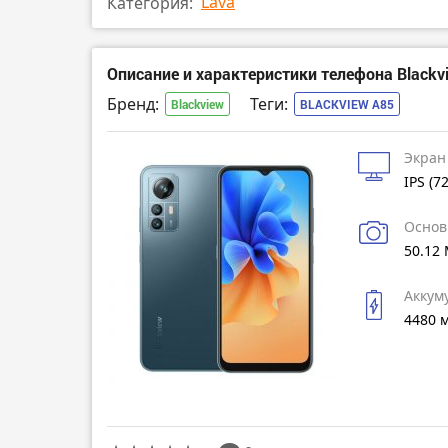
Lava
Категория:
Описание и характеристики телефона Blackv
Бренд:
Теги:
Blackview
BLACKVIEW A85
Экран
IPS (7
Основ
50.12
Аккум
4480 