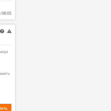
в 08:05
амера
амять
ТАТЬ