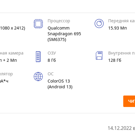
Процессор
Передняя к
1080 x 2412)
Qualcomm
15.93 Мп
Snapdragon 695
(SM6375)
ная камера
ОЗУ
Внутрення п
п + 2 Мп
8 Гб
128 Гб
улятор
ОС
мА*ч
ColorOS 13
(Android 13)
ЧИ
14.12.2022 