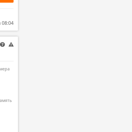
в 08:04
амера
амять