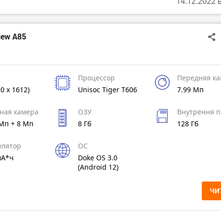
14.12.2022 
iew A85
Процессор
Передняя к
20 x 1612)
Unisoc Tiger T606
7.99 Мп
ная камера
ОЗУ
Внутрення п
 Мп + 8 Мп
8 Гб
128 Гб
улятор
ОС
мА*ч
Doke OS 3.0
(Android 12)
ЧИ