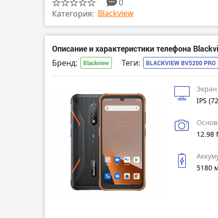
0
Blackview
Категория:
Описание и характеристики телефона Blackv
Бренд:
Теги:
Blackview
BLACKVIEW BV5200 PRO
Экран
IPS (7
Основ
12.98
Аккум
5180 