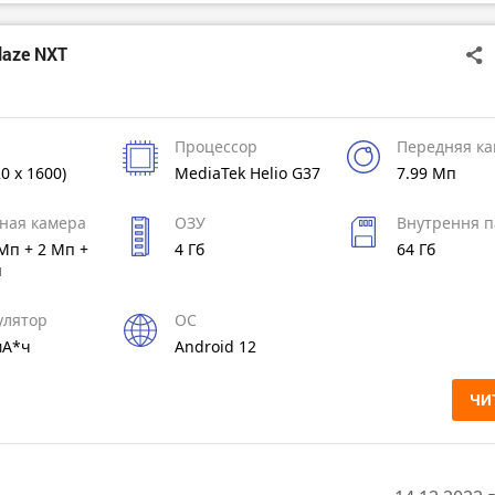
laze NXT
Процессор
Передняя к
20 x 1600)
MediaTek Helio G37
7.99 Мп
ная камера
ОЗУ
Внутрення п
Мп + 2 Мп +
4 Гб
64 Гб
п
улятор
ОС
мА*ч
Android 12
ЧИ