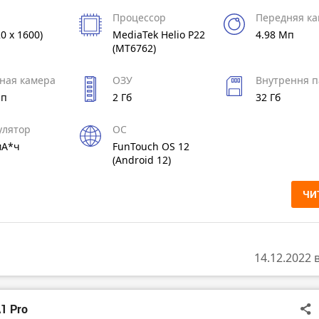
Процессор
Передняя к
20 x 1600)
MediaTek Helio P22
4.98 Мп
(MT6762)
ная камера
ОЗУ
Внутрення п
Мп
2 Гб
32 Гб
улятор
ОС
мА*ч
FunTouch OS 12
(Android 12)
ЧИ
14.12.2022 
1 Pro