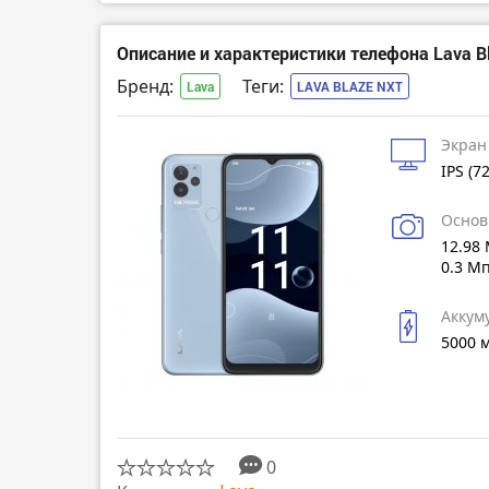
Описание и характеристики телефона Lava B
Бренд:
Теги:
Lava
LAVA BLAZE NXT
Экран
IPS (7
Основ
12.98 
0.3 М
Аккум
5000 
0