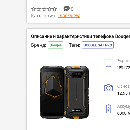
0
Blackview
Категория:
Описание и характеристики телефона Doogee
Бренд:
Теги:
Doogee
DOOGEE S41 PRO
Экран
IPS (7
Основ
12.98
Аккум
6300 