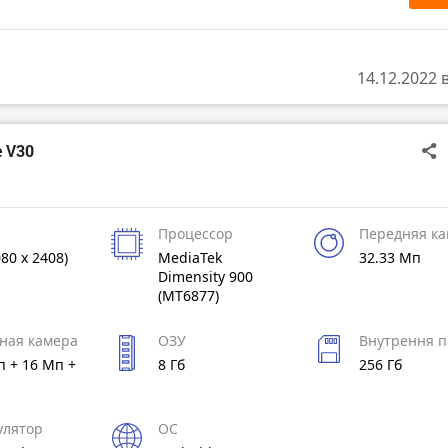
14.12.2022 
e V30
Процессор
Передняя к
080 x 2408)
MediaTek
32.33 Мп
Dimensity 900
(MT6877)
ная камера
ОЗУ
Внутрення п
п + 16 Мп +
8 Гб
256 Гб
улятор
ОС