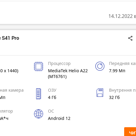
14.12.2022 
 S41 Pro
Процессор
Передняя к
20 x 1440)
MediaTek Helio A22
7.99 Мп
(MT6761)
ная камера
ОЗУ
Внутрення п
 Мп
4 Гб
32 Гб
улятор
ОС
мА*ч
Android 12
ЧИ