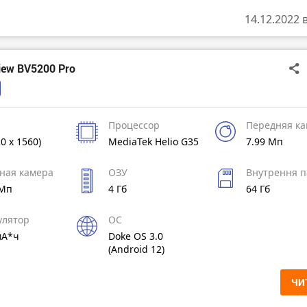
14.12.2022 
iew BV5200 Pro
Процессор
Передняя к
20 x 1560)
MediaTek Helio G35
7.99 Мп
ная камера
ОЗУ
Внутрення п
 Мп
4 Гб
64 Гб
улятор
ОС
мА*ч
Doke OS 3.0
(Android 12)
ЧИ