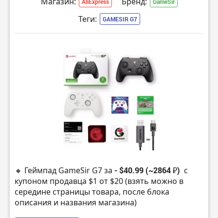
Магазин:
Бренд:
AliExpress
GameSir
Теги:
GAMESIR G7
🔸 Геймпад GameSir G7 за
- $40.99 (~2864 ₽)
с
купоном продавца $1 от $20 (взять можно в
середине страницы товара, после блока
описания и названия магазина)