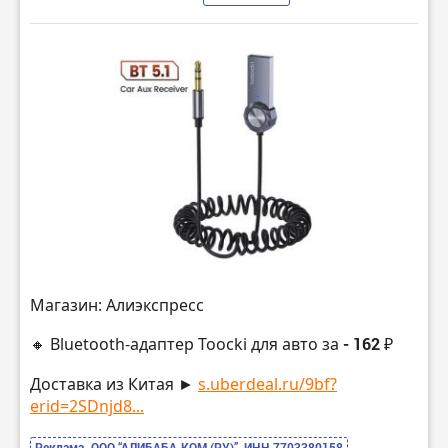
Магазин: Алиэкспресс
🔸 Bluetooth-адаптер Toocki для авто за
- 162 ₽
Доставка из Китая ►
s.uberdeal.ru/9bf?
erid=2SDnjd8...
Реклама. ООО “АЛИБАБА.КОМ (РУ)”, ИНН 7703380158