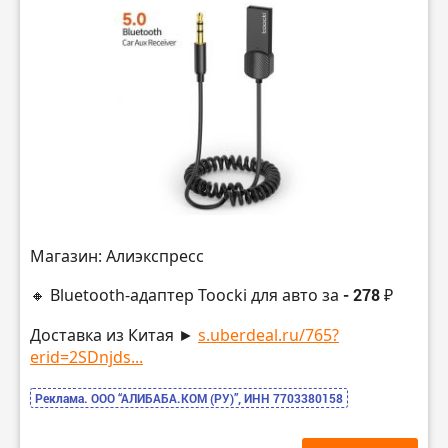
Магазин: Алиэкспресс
🔸 Bluetooth-адаптер Toocki для авто за
- 278 ₽
Доставка из Китая ►
s.uberdeal.ru/765?
erid=2SDnjds...
Реклама. ООО “АЛИБАБА.КОМ (РУ)”, ИНН 7703380158