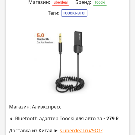
Магазин:
Бренд:
uberdeal
Toocki
Теги:
TOOCKI-BTOI
Магазин: Алиэкспресс
🔸 Bluetooth-адаптер Toocki для авто за
- 279 ₽
Доставка из Китая ►
s.uberdeal.ru/9Of?