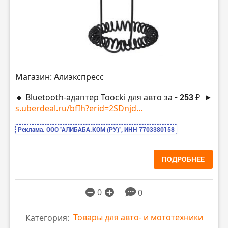
Магазин: Алиэкспресс
🔸 Bluetooth-адаптер Toocki для авто за
- 253 ₽
►
s.uberdeal.ru/bfIh?erid=2SDnjd...
Реклама. ООО “АЛИБАБА.КОМ (РУ)”, ИНН 7703380158
ПОДРОБНЕЕ
0
0
Товары для авто- и мототехники
Категория: