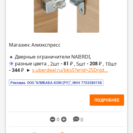
Магазин: Алиэкспресс
🔸 Дверные ограничители NAIERDI,
разные цвета
, 2шт
- 81 ₽
, 5шт
- 208 ₽
, 10шт
- 344 ₽
►
s.uberdeal.ru/bksS?erid=2SDnjd...
Реклама. ООО “АЛИБАБА.КОМ (РУ)”, ИНН 7703380158
ПОДРОБНЕЕ
0
0