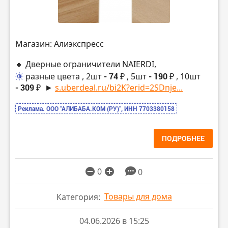
Магазин: Алиэкспресс
🔸 Дверные ограничители NAIERDI,
разные цвета
, 2шт
- 74 ₽
, 5шт
- 190 ₽
, 10шт
- 309 ₽
►
s.uberdeal.ru/bi2K?erid=2SDnje...
Реклама. ООО “АЛИБАБА.КОМ (РУ)”, ИНН 7703380158
ПОДРОБНЕЕ
0
0
Товары для дома
Категория:
04.06.2026 в 15:25