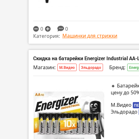
0
0
Машинки для стрижки
Категория:
Скидка на батарейки Energizer Industrial AA-
Магазин:
Бренд:
М.Видео
Эльдорадо
Energ
🔸 Батарейк
цену до 50
М.Видео
ПЕ
Эльдорадо