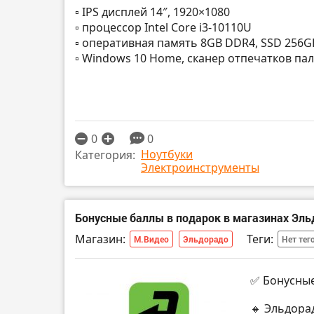
▫️ IPS дисплей 14″, 1920×1080
▫️ процессор Intel Core i3-10110U
▫️ оперативная память 8GB DDR4, SSD 256G
▫️ Windows 10 Home, сканер отпечатков па
0
0
Ноутбуки
Категория:
Электроинструменты
Бонусные баллы в подарок в магазинах Эль
Магазин:
Теги:
М.Видео
Эльдорадо
Нет тег
✅ Бонусные
🔸 Эльдора