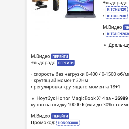
Эльдорадо
▫️
KITCHEN20
▫️
KITCHEN30
М.Видео
ПЕ
▫️
KITCHEN203
🔸 Дрель-ш
М.Видео
ПЕРЕЙТИ
Эльдорадо
ПЕРЕЙТИ
▫️ скорость без нагрузки 0-400 / 0-1500 об/
▫️ крутящий момент 32Нм
▫️ регулировка крутящего момента 18+1
🔸 Ноутбук Honor MagicBook X14 за
- 36999
купон на скидку 10000 ₽ (или до 30% стоим
М.Видео
ПЕРЕЙТИ
Промокод:
HONOR3000