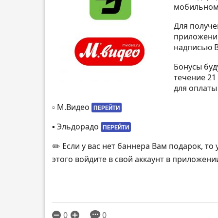
мобильном
Для получе
приложении
надписью В
Бонусы буд
течение 21
для оплаты
▫️ М.Видео
ПЕРЕЙТИ
▪️ Эльдорадо
ПЕРЕЙТИ
✏️ Если у вас нет баннера Вам подарок, то
этого войдите в свой аккаунт в приложени
0
0