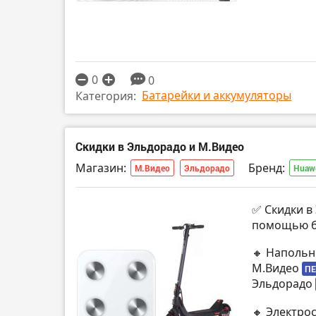
0
0
Батарейки и аккумуляторы
Категория:
Скидки в Эльдорадо и М.Видео
Магазин:
Бренд:
М.Видео
Эльдорадо
Huaw
✅ Скидки в
помощью б
🔸 Напольн
М.Видео
ПЕ
Эльдорадо
🔸 Электрос