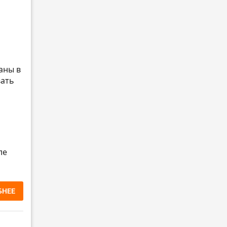
аны в
вать
ле
БНЕЕ