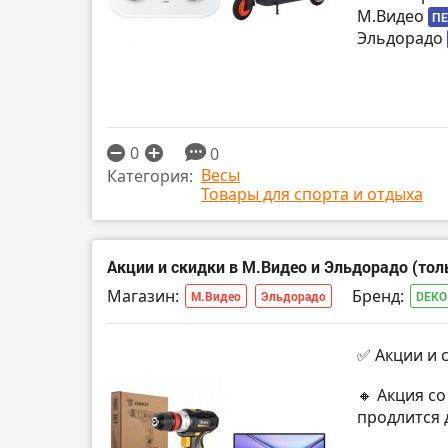
М.Видео
ПЕ
Эльдорадо
0
0
Весы
Категория:
Товары для спорта и отдыха
Акции и скидки в М.Видео и Эльдорадо (тол
Магазин:
Бренд:
М.Видео
Эльдорадо
DEKO
✅ Акции и 
🔸 Акция с
продлится 