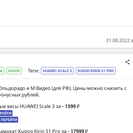
31.08.2022 
Теги:
ei
KUGOO
HUAWEI SCALE 3
KUGOO KIRIN S1 PRO
 Эльдорадо и М.Видео (для РФ). Цены можно снизить с
онусных рублей.
ые весы HUAWEI Scale 3 за
- 1599 ₽
РЕЙТИ
ПЕРЕЙТИ
амокат Kugoo Kirin S1 Pro за
- 17999 ₽