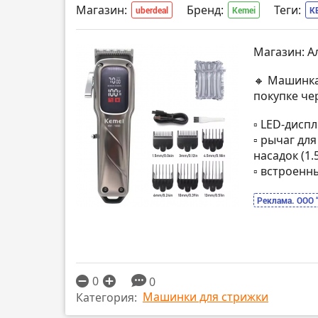
Магазин:
Бренд:
Теги:
uberdeal
Kemei
K
Магазин: А
🔸 Машинка
покупке че
▫️ LED-дис
▫️ рычаг дл
насадок (1.5,
▫️ встроен
Реклама. ООО 
0
0
Машинки для стрижки
Категория: