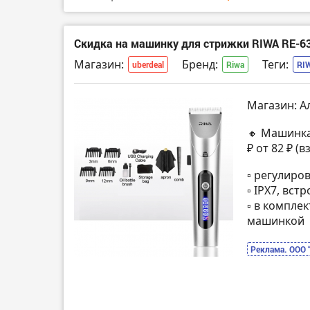
Скидка на машинку для стрижки RIWA RE-6
Магазин:
Бренд:
Теги:
uberdeal
Riwa
RI
Магазин: А
🔸 Машинка
₽ от 82 ₽ 
▫️ регулиро
▫️ IPX7, вс
▫️ в компле
машинкой
Реклама. ООО 