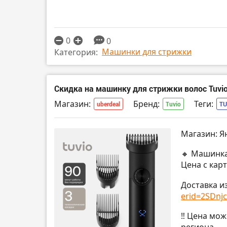
0
0
Машинки для стрижки
Категория:
Скидка на машинку для стрижки волос Tuvi
Магазин:
Бренд:
Теги:
uberdeal
Tuvio
TU
Магазин: Я
🔸 Машинка
Цена с кар
Доставка и
erid=2SDnjcP
‼️ Цена мо