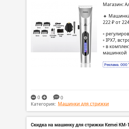
Магазин: А
🔸 Машинка
222 ₽ от 2
▫️ регулиро
▫️ IPX7, вс
▫️ в компле
машинкой
Реклама. ООО 
0
0
Машинки для стрижки
Категория:
Скидка на машинку для стрижки Kemei KM-