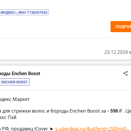
 «ЯНДЕКС», ИНН 7736207543
ПОДРО
23.12.2024 
роды Enchen Boost
ENCHEN BOOST
ндекс Маркет
 для стрижки волос и бороды Enchen Boost за
- 596 ₽
. Ц
екс Пэй
з РФ, продавец iCover ►
s.uberdeal.ru/4ud?erid=2SDnjd5...