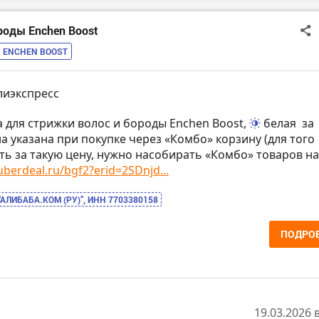
роды Enchen Boost
ENCHEN BOOST
лиэкспресс
 для стрижки волос и бороды Enchen Boost,
белая
за
на указана при покупке через «Комбо» корзину (для того
ть за такую цену, нужно насобирать «Комбо» товаров на
uberdeal.ru/bgf2?erid=2SDnjd...
“АЛИБАБА.КОМ (РУ)”, ИНН 7703380158
ПОДРО
19.03.2026 