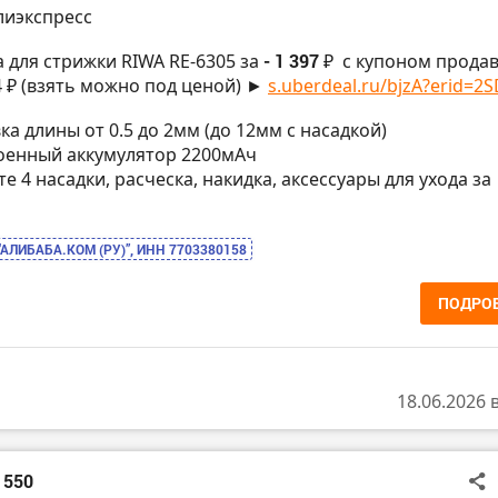
лиэкспресс
 для стрижки RIWA RE-6305 за
- 1 397 ₽
с купоном прода
24 ₽ (взять можно под ценой) ►
s.uberdeal.ru/bjzA?erid=2SD
вка длины от 0.5 до 2мм (до 12мм с насадкой)
троенный аккумулятор 2200мАч
кте 4 насадки, расческа, накидка, аксессуары для ухода за
“АЛИБАБА.КОМ (РУ)”, ИНН 7703380158
ПОДРО
18.06.2026 
1550