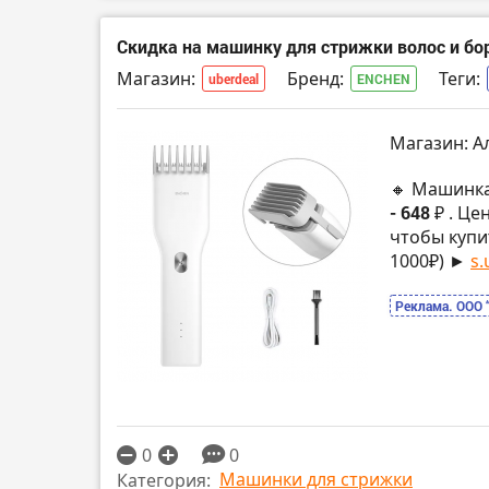
Скидка на машинку для стрижки волос и бо
Магазин:
Бренд:
Теги:
uberdeal
ENCHEN
Магазин: А
🔸 Машинка
- 648 ₽
. Це
чтобы купи
1000₽) ►
s.
Реклама. ООО 
0
0
Машинки для стрижки
Категория: