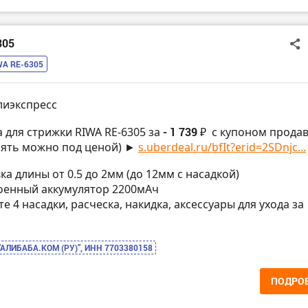
305
WA RE-6305
лиэкспресс
 для стрижки RIWA RE-6305 за
- 1 739 ₽
с купоном продав
(взять можно под ценой) ►
s.uberdeal.ru/bfIt?erid=2SDnjc...
вка длины от 0.5 до 2мм (до 12мм с насадкой)
троенный аккумулятор 2200мАч
кте 4 насадки, расческа, накидка, аксессуары для ухода за
“АЛИБАБА.КОМ (РУ)”, ИНН 7703380158
ПОДРО