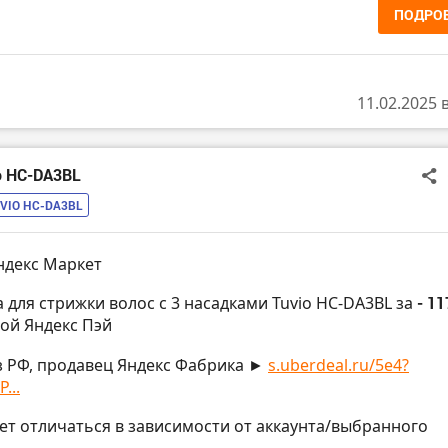
ПОДРО
11.02.2025 
o HC-DA3BL
VIO HC-DA3BL
ндекс Маркет
 для стрижки волос с 3 насадками Tuvio HC-DA3BL за
- 11
той Яндекс Пэй
з РФ, продавец Яндекс Фабрика ►
s.uberdeal.ru/5e4?
...
жет отличаться в зависимости от аккаунта/выбранного