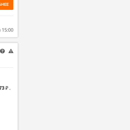
БНЕЕ
в 15:00
73 ₽
.