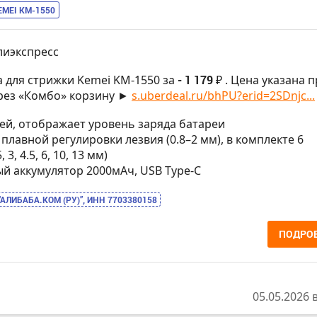
EMEI KM-1550
лиэкспресс
 для стрижки Kemei KM-1550 за
- 1 179 ₽
. Цена указана 
рез «Комбо» корзину ►
s.uberdeal.ru/bhPU?erid=2SDnjc...
плей, отображает уровень заряда батареи
я плавной регулировки лезвия (0.8–2 мм), в комплекте 6
 3, 4.5, 6, 10, 13 мм)
ный аккумулятор 2000мАч, USB Type-C
“АЛИБАБА.КОМ (РУ)”, ИНН 7703380158
ПОДРО
05.05.2026 