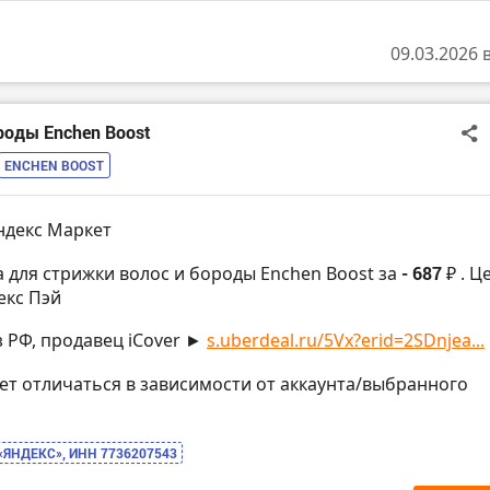
09.03.2026 
роды Enchen Boost
ENCHEN BOOST
ндекс Маркет
 для стрижки волос и бороды Enchen Boost за
- 687 ₽
. Ц
екс Пэй
з РФ, продавец iCover ►
s.uberdeal.ru/5Vx?erid=2SDnjea...
жет отличаться в зависимости от аккаунта/выбранного
 «ЯНДЕКС», ИНН 7736207543