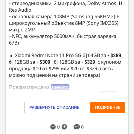
▫️ стереодинамики, 2 микрофона, Dolby Atmos, Hi-
Res Audio
▫️ основная камера 108MP (Samsung S5KHM2) +
широкоугольный объектив 8MP (Sony IMX355) +
макро 2MP
▫️ NFC, аккумулятор 5000мАч, быстрая зарядка
67Вт
🔸 Xiaomi Redmi Note 11 Pro 5G 6|64GB за
- $289
,
6|128GB за
- $309
, 8|128GB за
- $329
с купоном
продавца $10 от $299 или $20 от $329 (взять
можно под ценой на странице товара)
Предраспродажа
ПЕРЕЙТИ
Старт продаж в 11:00 МСК 16 февраля
ПЕРЕЙТИ
▫️ Amoled дисплей 6.67″, 2400х1080, 120 Гц, HDR10
РАЗВЕРНУТЬ ОПИСАНИЕ
ПОДРОБНЕЕ
▫️ процессор Snapdragon 695 (6нм), GPU Adreno
619
▫️ стереодинамики, 2 микрофона, Dolby Atmos, Hi-
0
0
Res Audio