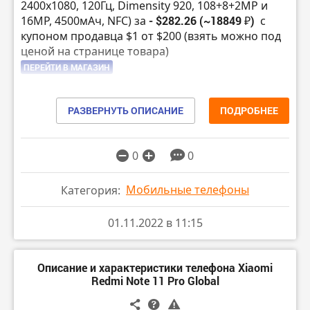
2400х1080, 120Гц, Dimensity 920, 108+8+2MP и
16MP, 4500мАч, NFC) за
- $282.26 (~18849 ₽)
с
купоном продавца $1 от $200 (взять можно под
ценой на странице товара)
ПЕРЕЙТИ В МАГАЗИН
🔸 Планшет Xiaomi Mi Pad 5 6|128GB (11″
1600х2560, 120Гц, Snapdragon 860, Dolby Vision,
РАЗВЕРНУТЬ ОПИСАНИЕ
ПОДРОБНЕЕ
Dolby Atmos, HDR 10, 13 MP и 8 MP, 8720мАч) за
- $283.17 (~18910 ₽)
с купоном продавца $3 от
$289 (взять можно под ценой на странице
0
0
товара)
ПЕРЕЙТИ В МАГАЗИН
Мобильные телефоны
Категория:
🔸 POCO X4 GT 8|128GB (6.6″ 2460×1080, 144 Гц,
01.11.2022 в 11:15
Dimensity 8100, 64+8+2MP и 16MP, 5000мАч 67Вт,
NFC) за
- $297.42 (~19862 ₽)
с купоном продавца
$3 от $268 (взять можно под ценой на странице
Описание и характеристики телефона Xiaomi
товара)
Redmi Note 11 Pro Global
ПЕРЕЙТИ В МАГАЗИН