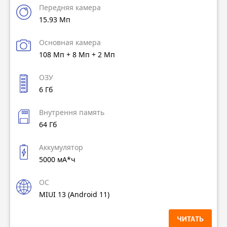
🔸 Xiaomi 12T Pro 8|128GB (6.67″, 2712×1220, 120
Передняя камера
Гц, Snapdragon 8+ Gen1, 200+8+2MP и 20MP,
15.93 Мп
5000мАч, NFC) за
- $547.45 (~36445 ₽)
с купоном
продавца $3 от $289 (взять можно под ценой на
Основная камера
странице товара)
108 Мп + 8 Мп + 2 Мп
ПЕРЕЙТИ В МАГАЗИН
ОЗУ
6 Гб
Внутрення память
64 Гб
Аккумулятор
5000 мА*ч
ОС
MIUI 13 (Android 11)
ЧИТАТЬ