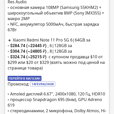
Res Audio
▫️ основная камера 108MP (Samsung S5KHM2) +
широкоугольный объектив 8MP (Sony IMX355) +
макро 2MP
▫️ NFC, аккумулятор 5000мАч, быстрая зарядка
67Вт
🔸 Xiaomi Redmi Note 11 Pro 5G 6|64GB за
- $284.74 (~22445 ₽)
, 6|128GB за
- $304.74 (~24805 ₽)
, 8|128GB за
- $324.74 (~25215 ₽)
с купоном продавца $10 от
$299 или $20 от $329 (взять можно под ценой на
странице товара)
ПЕРЕЙТИ В МАГАЗИН
Промокод:
14FEVRALYAOK
▫️ Amoled дисплей 6.67″, 2400х1080, 120 Гц, HDR10
▫️ процессор Snapdragon 695 (6нм), GPU Adreno
619
▫️ стереодинамики, 2 микрофона, Dolby Atmos, Hi-