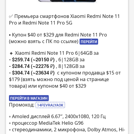
✅ Премьера смартфонов Xiaomi Redmi Note 11
Pro и Redmi Note 11 Pro 5G
▪️ Купон $40 от $329 для Redmi Note 11 Pro
(можно взять с ПК по ссылке)
ПЕРЕЙТИ
🔸 Xiaomi Redmi Note 11 Pro 6|64GB за
- $259.74 (~20150 ₽)
, 6|128GB за
- $284.74 (~22276 ₽)
, 8|128GB за
- $304.74 (~23634 ₽)
с купоном продавца $15 от
$179 (взять можно под ценой на странице
товара) или купоном $40 от $329
ПЕРЕЙТИ В МАГАЗИН
Промокод:
14FEVRALYAOK
▫️ Amoled дисплей 6.67″, 2400х1080, 120 Гц
▫️ процессор MediaTek Helio G96
▫️ стереодинамики, 2 микрофона, Dolby Atmos, Hi-