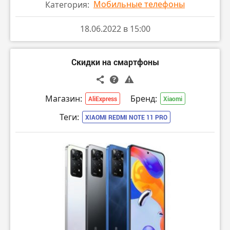
Мобильные телефоны
Категория:
90Hz, Dimensity 1300, 50+8+2MP и 32MP, 4500мАч
80W) за
- $392.12
с купоном продавца $12 от
18.06.2022 в 15:00
$399 (взять можно под ценой на странице
товара)
ПЕРЕЙТИ В МАГАЗИН
Скидки на смартфоны
Магазин:
Бренд:
AliExpress
Xiaomi
Теги:
XIAOMI REDMI NOTE 11 PRO