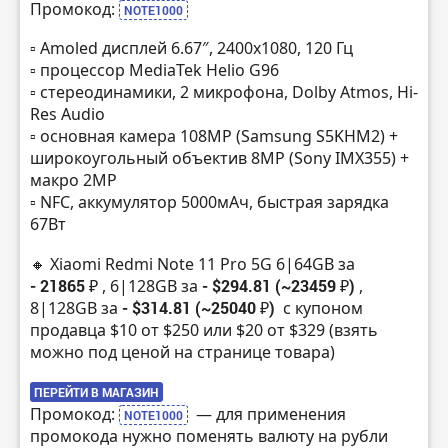
Промокод:
NOTE1000
▫️ Amoled дисплей 6.67″, 2400х1080, 120 Гц
▫️ процессор MediaTek Helio G96
▫️ стереодинамики, 2 микрофона, Dolby Atmos, Hi-
Res Audio
▫️ основная камера 108MP (Samsung S5KHM2) +
широкоугольный объектив 8MP (Sony IMX355) +
макро 2MP
▫️ NFC, аккумулятор 5000мАч, быстрая зарядка
67Вт
🔸 Xiaomi Redmi Note 11 Pro 5G 6|64GB за
- 21865 ₽
, 6|128GB за
- $294.81 (~23459 ₽)
,
8|128GB за
- $314.81 (~25040 ₽)
с купоном
продавца $10 от $250 или $20 от $329 (взять
можно под ценой на странице товара)
ПЕРЕЙТИ В МАГАЗИН
Промокод:
— для применения
NOTE1000
промокода нужно поменять валюту на рубли