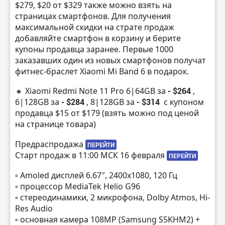
$279, $20 от $329 также можно взять на
страницах смартфонов. Для получения
максимальной скидки на страте продаж
добавляйте смартфон в корзину и берите
купоны продавца заранее. Первые 1000
заказавших один из новых смартфонов получат
фитнес-браслет Xiaomi Mi Band 6 в подарок.
🔸 Xiaomi Redmi Note 11 Pro 6|64GB за
- $264
,
6|128GB за
- $284
, 8|128GB за
- $314
с купоном
продавца $15 от $179 (взять можно под ценой
на странице товара)
Предраспродажа
ПЕРЕЙТИ
Старт продаж в 11:00 МСК 16 февраля
ПЕРЕЙТИ
▫️ Amoled дисплей 6.67″, 2400х1080, 120 Гц
▫️ процессор MediaTek Helio G96
▫️ стереодинамики, 2 микрофона, Dolby Atmos, Hi-
Res Audio
▫️ основная камера 108MP (Samsung S5KHM2) +