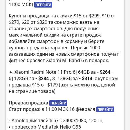
11:00 МСК)
ПЕРЕЙТИ
Купоны продавца на скидки $15 от $299, $10 от
$279, $20 от $329 также можно взять на
страницах смартфонов. Для получения
максимальной скидки на страте продаж
добавляйте смартфон в корзину и берите
купоны продавца заранее. Первые 1000
заказавших один из новых смартфонов получат
фитнес-браслет Xiaomi Mi Band 6 в подарок.
🔸 Xiaomi Redmi Note 11 Pro 6|64GB за
- $264
,
6|128GB за
- $284
, 8|128GB за
- $314
с купоном
продавца $15 от $179 (взять можно под ценой
на странице товара)
Предраспродажа
ПЕРЕЙТИ
Старт продаж в 11:00 МСК 16 февраля
ПЕРЕЙТИ
▫️ Amoled дисплей 6.67″, 2400х1080, 120 Гц
▫️ процессор MediaTek Helio G96