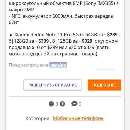
широкоугольный объектив 8MP (Sony IMX355) +
макро 2MP
▫️ NFC, аккумулятор 5000мАч, быстрая зарядка
67Вт
🔸 Xiaomi Redmi Note 11 Pro 5G 6|64GB за
- $289
,
6|128GB за
- $309
, 8|128GB за
- $329
с купоном
продавца $10 от $299 или $20 от $329 (взять
можно под ценой на странице товара)
Предраспродажа
ПЕРЕЙТИ
Старт продаж в 11:00 МСК 16 февраля
ПЕРЕЙТИ
▫️ Amoled дисплей 6.67″, 2400х1080, 120 Гц, HDR10
РАЗВЕРНУТЬ ОПИСАНИЕ
ПОДРОБНЕЕ
▫️ процессор Snapdragon 695 (6нм), GPU Adreno
619
▫️ стереодинамики, 2 микрофона, Dolby Atmos, Hi-
0
0
Res Audio
▫️ основная камера 108MP (Samsung S5KHM2) +
Мобильные телефоны
Категория:
широкоугольный объектив 8MP (Sony IMX355) +
макро 2MP