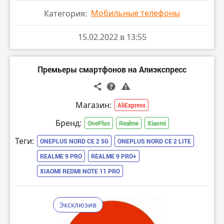
▫️ основная камера 108MP (Samsung S5KHM2) +
Мобильные телефоны
Категория:
широкоугольный объектив 8MP (Sony IMX355) +
макро 2MP
15.02.2022 в 13:55
▫️ NFC, аккумулятор 5000мАч, быстрая зарядка
67Вт
Премьеры смартфонов на Алиэкспресс
🔸 Защитное стекло для Redmi Note 11 Pro или
Redmi Note 11 Pro 5G за
- $0.10
ПЕРЕЙТИ В МАГАЗИН
Магазин:
AliExpress
🔸 Розыгрыш 10 новых смартфонов Xiaomi на
Бренд:
Алиэкспресс
OnePlus
Realme
Xiaomi
ПЕРЕЙТИ
Теги:
ONEPLUS NORD CE 2 5G
ONEPLUS NORD CE 2 LITE
REALME 9 PRO
REALME 9 PRO+
XIAOMI REDMI NOTE 11 PRO
Эксклюзив