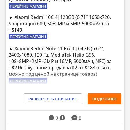
ПЕРЕЙТИ В МАГАЗИН
🔸 Xiaomi Redmi 10C 4|128GB (6.71″ 1650х720,
Snapdragon 680, 50+2MP и 5MP, 5000мАч) за
- $143
ПЕРЕЙТИ В МАГАЗИН
🔸 Xiaomi Redmi Note 11 Pro 6|64GB (6.67″,
2400х1080, 120 Гц, MediaTek Helio G96,
108+8MP+2MP+2MP и 16MP, 5000мАч, NFC) за
- $216
с купоном продавца $2 от $188 (взять
можно под ценой на странице товара)
ПЕРЕЙТИ В МАГАЗИН
🔸 Realme 9 Pro 8|128GB (6.6″, 2412×1080 120Гц,
Snapdragon 695 5G, 64+8+2MP и 16MP, 5000мАч,
РАЗВЕРНУТЬ ОПИСАНИЕ
ПОДРОБНЕЕ
NFC) за
- $269.87
с купоном продавца $4 от $224
(взять можно под ценой на странице товара)
0
0
ПЕРЕЙТИ В МАГАЗИН
🔸 OnePlus Nord 2T 8|128GB (6.43″ 2400×1080