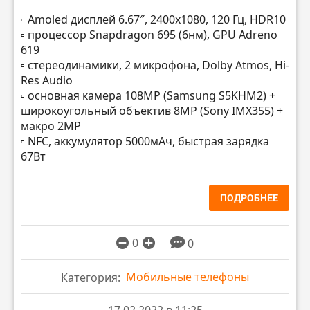
▫️ Amoled дисплей 6.67″, 2400х1080, 120 Гц, HDR10
▫️ процессор Snapdragon 695 (6нм), GPU Adreno
619
▫️ стереодинамики, 2 микрофона, Dolby Atmos, Hi-
Res Audio
▫️ основная камера 108MP (Samsung S5KHM2) +
широкоугольный объектив 8MP (Sony IMX355) +
макро 2MP
▫️ NFC, аккумулятор 5000мАч, быстрая зарядка
67Вт
ПОДРОБНЕЕ
0
0
Мобильные телефоны
Категория: