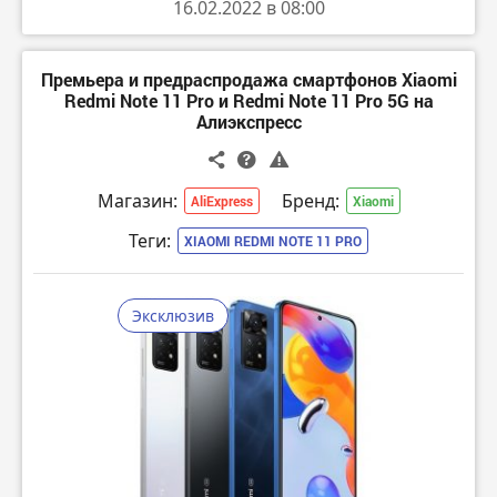
16.02.2022 в 08:00
▫️ NFC, аккумулятор 5000мАч, быстрая зарядка
67Вт
Премьера и предраспродажа смартфонов Xiaomi
🔸 Защитное стекло для Redmi Note 11 Pro или
Redmi Note 11 Pro и Redmi Note 11 Pro 5G на
Redmi Note 11 Pro 5G за
- $0.10
Алиэкспресс
ПЕРЕЙТИ В МАГАЗИН
🔸 Розыгрыш 10 новых смартфонов Xiaomi на
Алиэкспресс
Магазин:
Бренд:
AliExpress
Xiaomi
ПЕРЕЙТИ
Теги:
XIAOMI REDMI NOTE 11 PRO
Эксклюзив