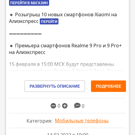
ПЕРЕЙТИ В МАГАЗИН
🔸 Розыгрыш 10 новых смартфонов Xiaomi на
Алиэкспресс
ПЕРЕЙТИ
➖➖➖➖➖➖➖➖➖
🔸 Премьера смартфонов Realme 9 Pro и 9 Pro+
на Алиэкспресс
15 февраля в 15:00 МСК будут представлены
новые смартфоны Realme 9 Pro и 9 Pro+. Точные
характеристики и цены пока неизвестны, однако
новинки составят конкуренцию последним
РАЗВЕРНУТЬ ОПИСАНИЕ
ПОДРОБНЕЕ
смартфонам серии Xiaomi Redmi Note 11. Старт
продаж обоих моделей Realme назначен на 21
февраля.
0
0
🔸 Realme 9 Pro (ожидается: 6.59″, 1080х2400,
Мобильные телефоны
Категория:
120Гц, Snapdragon 695, 64+8+2MP, 5000мАч, NFC)
или
ПЕРЕЙТИ
ПЕРЕЙТИ