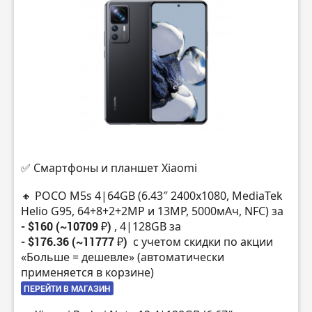
✅ Cмартфоны и планшет Xiaomi
🔸 POCO M5s 4|64GB (6.43″ 2400х1080, MediaTek
Helio G95, 64+8+2+2MP и 13MP, 5000мАч, NFC) за
- $160 (~10709 ₽)
, 4|128GB за
- $176.36 (~11777 ₽)
с учетом скидки по акции
«Больше = дешевле» (автоматически
применяется в корзине)
ПЕРЕЙТИ В МАГАЗИН