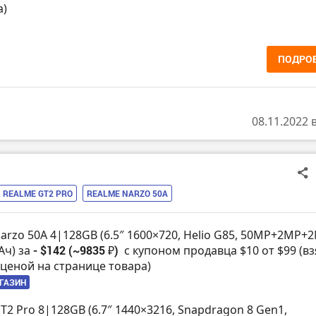
а)
ПОДРО
08.11.2022 
REALME GT2 PRO
REALME NARZO 50A
Narzo 50A 4|128GB (6.5″ 1600×720, Helio G85, 50MP+2MP+
Ач) за
- $142 (~9835 ₽)
с купоном продавца $10 от $99 (вз
ценой на странице товара)
АГАЗИН
T2 Pro 8|128GB (6.7″ 1440×3216, Snapdragon 8 Gen1,