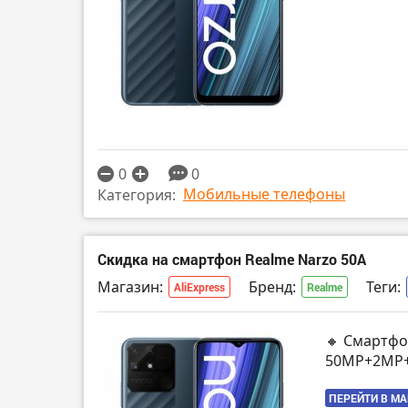
0
0
Мобильные телефоны
Категория:
Скидка на смартфон Realme Narzo 50A
Магазин:
Бренд:
Теги:
AliExpress
Realme
🔸 Смартфон
50MP+2MP+
ПЕРЕЙТИ В М