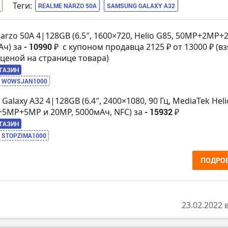
Теги:
REALME NARZO 50A
SAMSUNG GALAXY A32
arzo 50A 4|128GB (6.5″, 1600×720, Helio G85, 50MP+2MP+
Ач) за
- 10990 ₽
с купоном продавца 2125 ₽ от 13000 ₽ (в
ценой на странице товара)
АГАЗИН
WOWSJAN1000
Galaxy A32 4|128GB (6.4″, 2400×1080, 90 Гц, MediaTek Heli
5MP+5MP и 20MP, 5000мАч, NFC) за
- 15932 ₽
АГАЗИН
STOPZIMA1000
ПОДРО
23.02.2022 