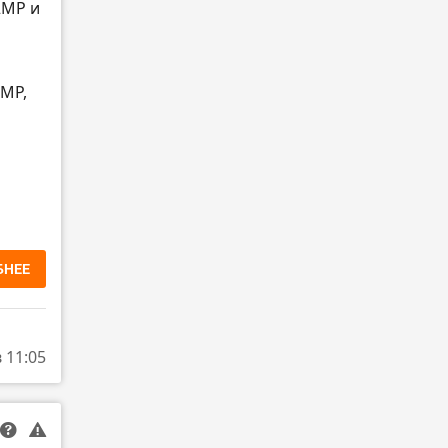
2MP и
6MP,
БНЕЕ
в 11:05