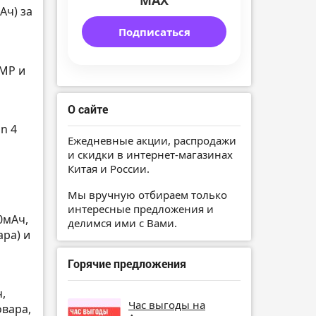
MAX
Ач) за
Подписаться
2MP и
О сайте
on 4
Ежедневные акции, распродажи
и скидки в интернет-магазинах
Китая и России.
Мы вручную отбираем только
интересные предложения и
00мАч,
делимся ими с Вами.
ара) и
Горячие предложения
,
Час выгоды на
овара,