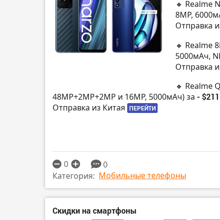
🔸 Realme N
8MP, 6000м
Отправка и
🔸 Realme 8
5000мАч, N
Отправка и
🔸 Realme Q
48MP+2MP+2MP и 16MP, 5000мАч) за
- $211
Отправка из Китая
ПЕРЕЙТИ
0
0
Мобильные телефоны
Категория:
Скидки на смартфоны