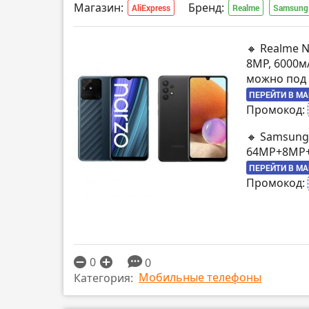
Магазин:
Бренд:
AliExpress
Realme
Samsung
🔸 Realme N
8MP, 6000м
можно под 
ПЕРЕЙТИ В М
Промокод:
🔸 Samsung 
64MP+8MP+
ПЕРЕЙТИ В М
Промокод:
0
0
Мобильные телефоны
Категория: