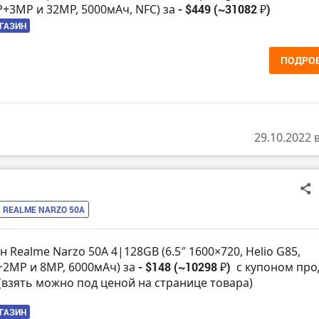
3MP и 32MP, 5000мАч, NFC) за
- $449 (~31082 ₽)
АГАЗИН
ПОДРО
29.10.2022 
REALME NARZO 50A
 Realme Narzo 50A 4|128GB (6.5″ 1600×720, Helio G85,
2MP и 8MP, 6000мАч) за
- $148 (~10298 ₽)
с купоном про
 (взять можно под ценой на странице товара)
АГАЗИН