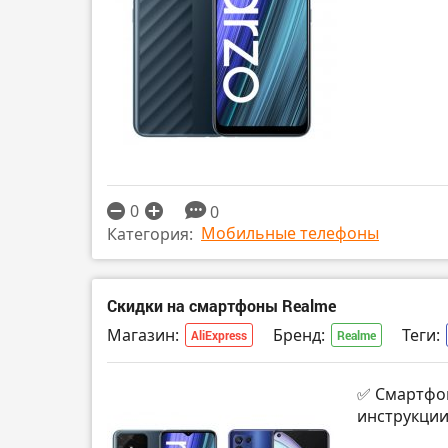
0
0
Мобильные телефоны
Категория:
Скидки на смартфоны Realme
Магазин:
Бренд:
Теги:
AliExpress
Realme
✅ Смартфон
инструкции