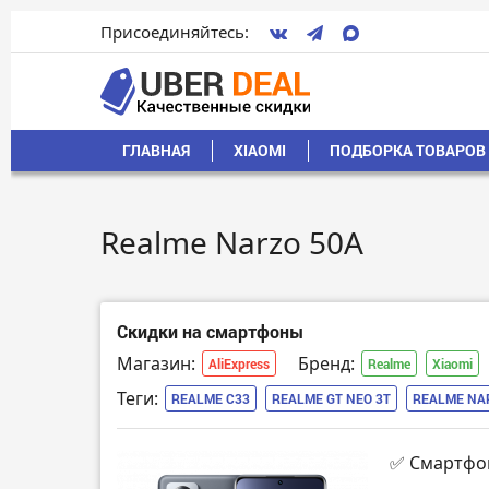
Присоединяйтесь:
ГЛАВНАЯ
XIAOMI
ПОДБОРКА ТОВАРОВ 
Realme Narzo 50A
Скидки на смартфоны
Магазин:
Бренд:
AliExpress
Realme
Xiaomi
Теги:
REALME C33
REALME GT NEO 3T
REALME NA
✅ Смартфо