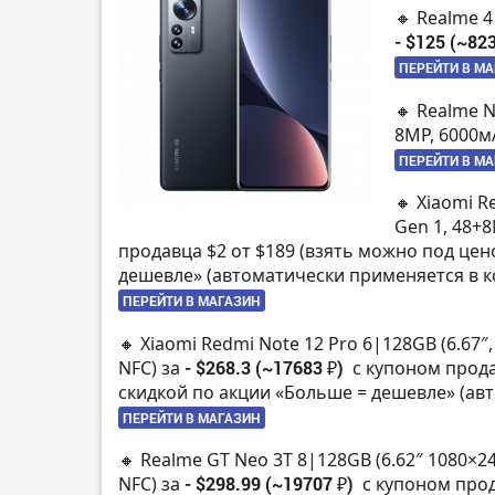
🔸 Realme 4
- $125 (~823
ПЕРЕЙТИ В М
🔸 Realme 
8MP, 6000м
ПЕРЕЙТИ В М
🔸 Xiaomi R
Gen 1, 48+
продавца $2 от $189 (взять можно под цен
дешевле» (автоматически применяется в к
ПЕРЕЙТИ В МАГАЗИН
🔸 Xiaomi Redmi Note 12 Pro 6|128GB (6.67″
NFC) за
- $268.3 (~17683 ₽)
с купоном прода
скидкой по акции «Больше = дешевле» (ав
ПЕРЕЙТИ В МАГАЗИН
🔸 Realme GT Neo 3T 8|128GB (6.62″ 1080×2
NFC) за
- $298.99 (~19707 ₽)
с купоном прод