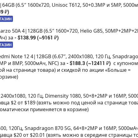
|64GB (6.5″ 1600х720, Unisoc T612, 50+0.3MP и 5MP, 5000м
9 ₽)
АГАЗИН
Narzo 50A 4|128GB (6.5″ 1600×720, Helio G85, 50MP+2MP+
Ач) за
- $138.99 (~9161 ₽)
АГАЗИН
edmi Note 12 4|128GB (6.67″, 2400х1080, 120 Гц, Snapdrag
8MP и 8MP, 5000мАч, NFC) за
- $188.3 (~12411 ₽)
с купоном
ой на странице товара) и скидкой по акции «Больше =
орзине)
, 2400х1080, 120 Гц, Dimensity 1080, 50+8+2MP и 16MP, 50
вца $2 от $189 (взять можно под ценой на странице тов
томатически применяется в корзине)
400, 120Гц, Snapdragon 870 5G, 64+8+2MP и 16MP, 5000мАч
авца $20 от $20.01 (взять можно в середине страницы т