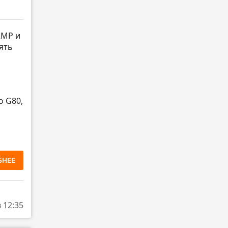
2MP и
зять
o G80,
БНЕЕ
в 12:35