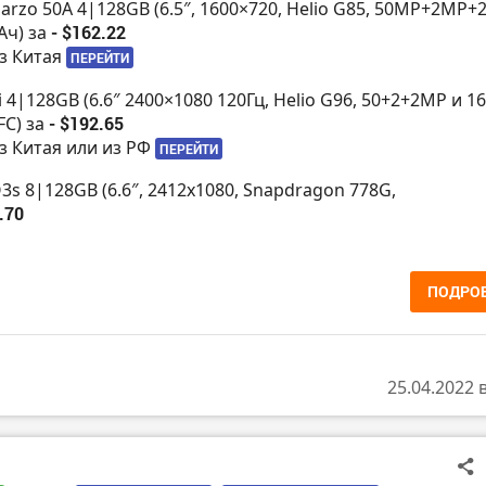
arzo 50A 4|128GB (6.5″, 1600×720, Helio G85, 50MP+2MP+
Ач) за
- $162.22
з Китая
ПЕРЕЙТИ
i 4|128GB (6.6″ 2400×1080 120Гц, Helio G96, 50+2+2MP и 1
FC) за
- $192.65
з Китая или из РФ
ПЕРЕЙТИ
3s 8|128GB (6.6″, 2412х1080, Snapdragon 778G,
.70
ПОДРО
25.04.2022 