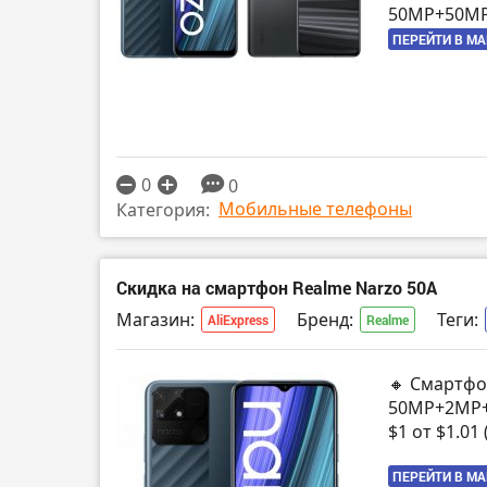
50MP+50MP+
ПЕРЕЙТИ В М
0
0
Мобильные телефоны
Категория:
Скидка на смартфон Realme Narzo 50A
Магазин:
Бренд:
Теги:
AliExpress
Realme
🔸 Смартфон
50MP+2MP+
$1 от $1.01
ПЕРЕЙТИ В М