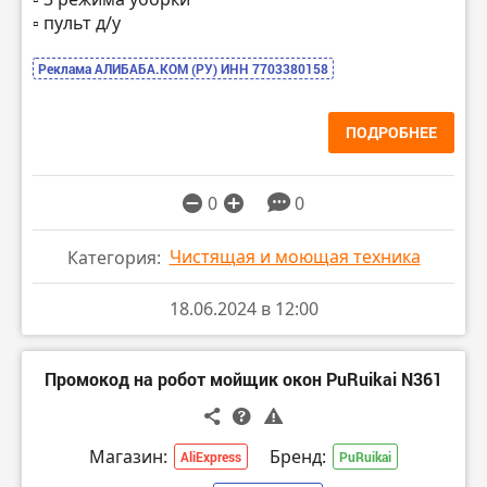
▫️ пульт д/у
Реклама АЛИБАБА.КОМ (РУ) ИНН 7703380158
ПОДРОБНЕЕ
0
0
Чистящая и моющая техника
Категория:
18.06.2024 в 12:00
Промокод на робот мойщик окон PuRuikai N361
Магазин:
Бренд:
AliExpress
PuRuikai