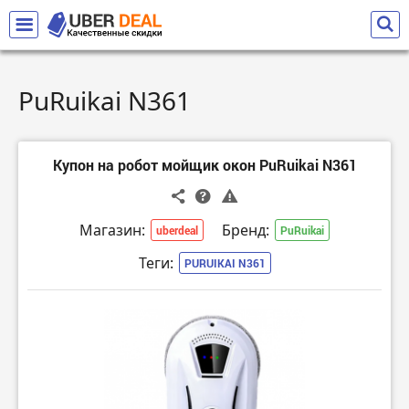
PuRuikai N361
Купон на робот мойщик окон PuRuikai N361
Магазин:
Бренд:
uberdeal
PuRuikai
Теги:
PURUIKAI N361