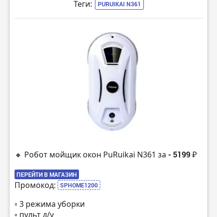
Теги:
PURUIKAI N361
🔸 Робот мойщик окон PuRuikai N361 за
- 5199 ₽
ПЕРЕЙТИ В МАГАЗИН
Промокод:
SPHOME1200
▫️ 3 режима уборки
▫️ пульт д/у