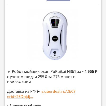
🔸 Робот мойщик окон PuRuikai N361 за
- 4 956 ₽
с учетом скидки 255 ₽ за 276 монет в
приложении
Доставка из РФ ►
s.uberdeal.ru/2bC?
erid=2SDnjdj...
▫️ 3 режима уборки