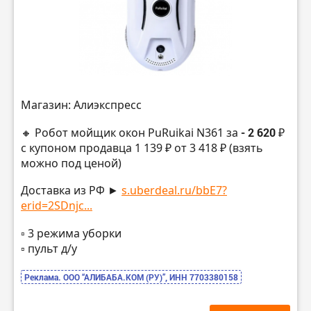
Магазин: Алиэкспресс
🔸 Робот мойщик окон PuRuikai N361 за
- 2 620 ₽
с купоном продавца 1 139 ₽ от 3 418 ₽ (взять
можно под ценой)
Доставка из РФ ►
s.uberdeal.ru/bbE7?
erid=2SDnjc...
▫️ 3 режима уборки
▫️ пульт д/у
Реклама. ООО “АЛИБАБА.КОМ (РУ)”, ИНН 7703380158