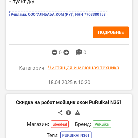
▫️ пульт д/у
Реклама. ООО “АЛИБАБА.КОМ (РУ)”, ИНН 7703380158
ПОДРОБНЕЕ
0
0
Чистящая и моющая техника
Категория:
18.04.2025 в 10:20
Скидка на робот мойщик окон PuRuikai N361
Магазин:
Бренд:
uberdeal
PuRuikai
Теги:
PURUIKAI N361