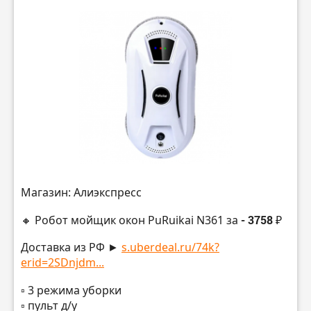
Магазин: Алиэкспресс
🔸 Робот мойщик окон PuRuikai N361 за
- 3758 ₽
Доставка из РФ ►
s.uberdeal.ru/74k?
erid=2SDnjdm...
▫️ 3 режима уборки
▫️ пульт д/у