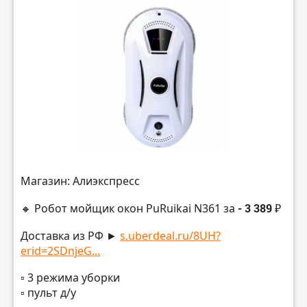
Магазин: Алиэкспресс
🔸 Робот мойщик окон PuRuikai N361 за
- 3 389 ₽
Доставка из РФ ►
s.uberdeal.ru/8UH?
erid=2SDnjeG...
▫️ 3 режима уборки
▫️ пульт д/у