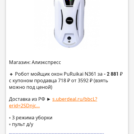
Магазин: Алиэкспресс
🔸 Робот мойщик окон PuRuikai N361 за
- 2 881 ₽
с купоном продавца 718 ₽ от 3592 ₽ (взять
можно под ценой)
Доставка из РФ ►
s.uberdeal.ru/bbcL?
erid=2SDnjc...
▫️ 3 режима уборки
▫️ пульт д/у