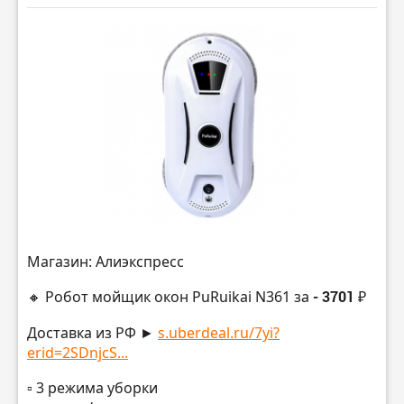
Магазин: Алиэкспресс
🔸 Робот мойщик окон PuRuikai N361 за
- 3701 ₽
Доставка из РФ ►
s.uberdeal.ru/7yi?
erid=2SDnjcS...
▫️ 3 режима уборки