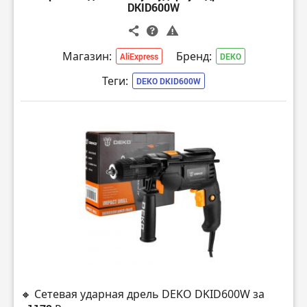
DKID600W
Магазин:
Бренд:
AliExpress
DEKO
Теги:
DEKO DKID600W
🔸 Сетевая ударная дрель DEKO DKID600W за