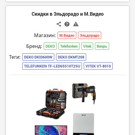
Скидки в Эльдорадо и М.Видео
Магазин:
М.Видео
Эльдорадо
Бренд:
DEKO
Telefunken
Vitek
Вихрь
Теги:
DEKO DKID600W
DEKO DKMT208
TELEFUNKEN TF-LED65S10T2SU
VITEK VT-8010