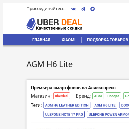
Присоединяйтесь:
ГЛАВНАЯ
XIAOMI
ПОДБОРКА ТОВАРОВ 
AGM H6 Lite
Премьера смартфонов на Алиэкспресс
Магазин:
Бренд:
uberdeal
AGM
Doogee
Ho
Теги:
AGM H6 LEATHER EDITION
AGM H6 LITE
DOO
ULEFONE NOTE 17 PRO
ULEFONE POWER ARMOR