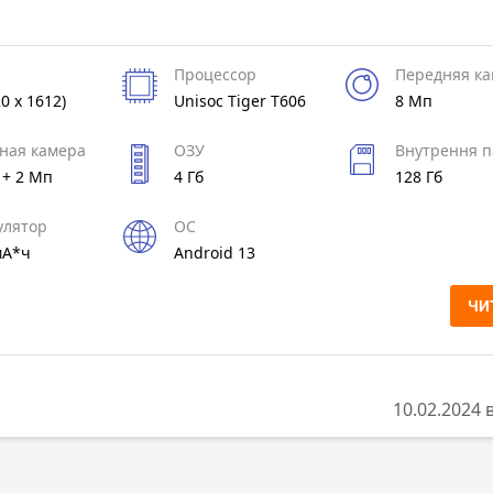
Процессор
Передняя к
20 x 1612)
Unisoc Tiger T606
8 Мп
ная камера
ОЗУ
Внутрення п
 + 2 Мп
4 Гб
128 Гб
улятор
ОС
мА*ч
Android 13
ЧИ
10.02.2024 