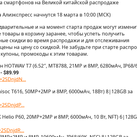
 смартфонов на Великой китайской распродаже
 Алиэкспресс начнутся 18 марта в 10:00 (МСК)
едварительные и на момент старта продаж могут измени
 товары в корзину заранее, чтобы успеть получить
ые скидки во время распродажи и для отслеживания
цены на цену со скидкой. Не забудьте при старте распр
купоны, промокоды к этим товарам.
н HOTWAV T7 (6.52″, MT8788, 21МР и 8MP, 6280мАч, IP68/
а
- $89.99
=2SDnjdN...
nisoc T616, 50МР+2МР и 8MP, 6000мАч, 18Вт) 8|128GB за
=2SDnjdP...
 Helio P60, 20МР+2МР и 8MP, 6000мАч, 10 Вт, NFT) 6|128G
=2SDnjdR...