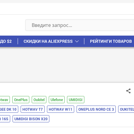
ДО $2
СКИДКИ НА ALIEXPRESS
РЕЙТИНГИ ТОВАРОВ
twav
OnePlus
Oukitel
Ulefone
UMIDIGI
GEE DK 10
HOTWAV T7
HOTWAV W11
ONEPLUS NORD CE 3
OUKITE
 16S
UMIDIGI BISON X20