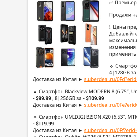
✅ Премьера
Продажи на
‼️ Цены пр
Добавляйте
максимальн
изменения 
применить 
🔸 Смартфо
4|128GB з
Доставка из Китая ►
s.uberdeal.ru/0Fd?erid
🔸 Смартфон Blackview MODERN 8 (6.75″, U
- $99.99
, 8|256GB за
- $109.99
Доставка из Китая ►
s.uberdeal.ru/0Fe?erid
🔸 Смартфон UMIDIGI BISON X20 (6.53″, MTK
- $119.99
Доставка из Китая ►
s.uberdeal.ru/0Ff?erid