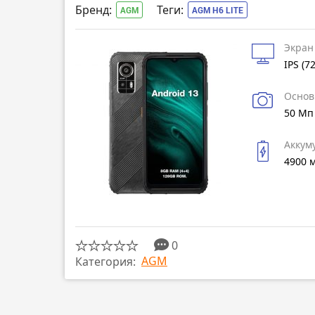
Бренд:
Теги:
AGM
AGM H6 LITE
Экран
IPS (7
Основ
50 Мп
Аккум
4900 
0
AGM
Категория: