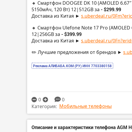
🔸 Смартфон DOOGEE DK 10 (AMOLED 6.67″ 
5150мАч, 120 Вт) 12|512GB за
- $299.99
Доставка из Китая ►
s.uberdeal.ru/0Fm?eri
🔸 Смартфон Ulefone Note 17 Pro (AMOLED 6
12|256GB за
- $399.99
Доставка из Китая ►
s.uberdeal.ru/0Fn?erid
✏️ Лучшие предложения от брендов ►
s.u
Реклама АЛИБАБА.КОМ (РУ) ИНН 7703380158
0
0
Мобильные телефоны
Категория:
Описание и характеристики телефона AGM H6