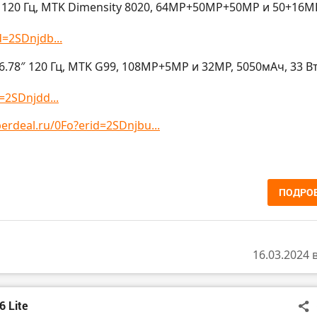
120 Гц, MTK Dimensity 8020, 64МР+50МР+50МР и 50+16M
d=2SDnjdb...
.78″ 120 Гц, MTK G99, 108МР+5МР и 32MP, 5050мАч, 33 Вт
=2SDnjdd...
berdeal.ru/0Fo?erid=2SDnjbu...
ПОДРО
16.03.2024 
 Lite