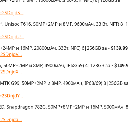
13МР+2МР и 8MP, 10600мАч, IP68/69К, NFC) 8|128GB за
=2SDnjdS...
″, Unisoc T616, 50МР+2МР и 8MP, 9600мАч, 33 Вт, NFT) 8|
=2SDnjdU...
+24МР и 16MP, 20800мАч, 33Вт, NFC) 6|256GB за
- $139.99
=2SDnjdV...
06, 50МР+2МР и 8MP, 4900мАч, IP68/69) 4|128GB за
- $149.
=2SDnjdX...
, MTK G99, 50МР+2МР и 8MP, 4900мАч, IP68/69) 8|256GB з
=2SDnjdY...
ED, Snapdragon 782G, 50МР+8MP+2МР и 16MP, 5000мАч, 8
=2SDnjda...