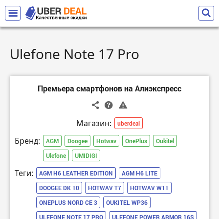
Ulefone Note 17 Pro
Премьера смартфонов на Алиэкспресс
Магазин:
uberdeal
Бренд:
AGM
Doogee
Hotwav
OnePlus
Oukitel
Ulefone
UMIDIGI
Теги:
AGM H6 LEATHER EDITION
AGM H6 LITE
DOOGEE DK 10
HOTWAV T7
HOTWAV W11
ONEPLUS NORD CE 3
OUKITEL WP36
ULEFONE NOTE 17 PRO
ULEFONE POWER ARMOR 16S