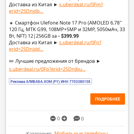
Доставка из Китая ►
s.uberdeal.ru/0Fm?
erid=2SDnjdb...
🔸 Смартфон Ulefone Note 17 Pro (AMOLED 6.78″
120 Гц, MTK G99, 108МР+5МР и 32MP, 5050мАч, 33
Вт, NFT) 12|256GB за
- $399.99
Доставка из Китая ►
s.uberdeal.ru/0Fn?
erid=2SDnjdd...
✏️ Лучшие предложения от брендов ►
s.uberdeal.ru/0Fo?erid=2SDnjbu...
Реклама АЛИБАБА.КОМ (РУ) ИНН 7703380158
ПОДРОБНЕЕ
0
0
Мобильные телефоны
Категория: