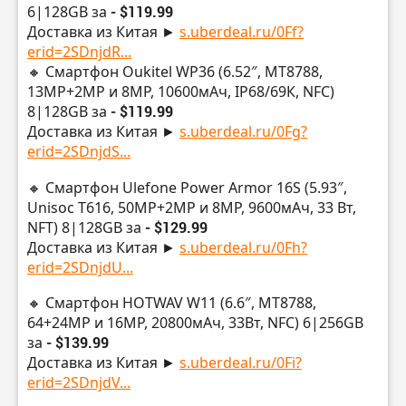
6|128GB за
- $119.99
Доставка из Китая ►
s.uberdeal.ru/0Ff?
erid=2SDnjdR...
🔸 Смартфон Oukitel WP36 (6.52″, MT8788,
13МР+2МР и 8MP, 10600мАч, IP68/69К, NFC)
8|128GB за
- $119.99
Доставка из Китая ►
s.uberdeal.ru/0Fg?
erid=2SDnjdS...
🔸 Смартфон Ulefone Power Armor 16S (5.93″,
Unisoc T616, 50МР+2МР и 8MP, 9600мАч, 33 Вт,
NFT) 8|128GB за
- $129.99
Доставка из Китая ►
s.uberdeal.ru/0Fh?
erid=2SDnjdU...
🔸 Смартфон HOTWAV W11 (6.6″, MT8788,
64+24МР и 16MP, 20800мАч, 33Вт, NFC) 6|256GB
за
- $139.99
Доставка из Китая ►
s.uberdeal.ru/0Fi?
erid=2SDnjdV...