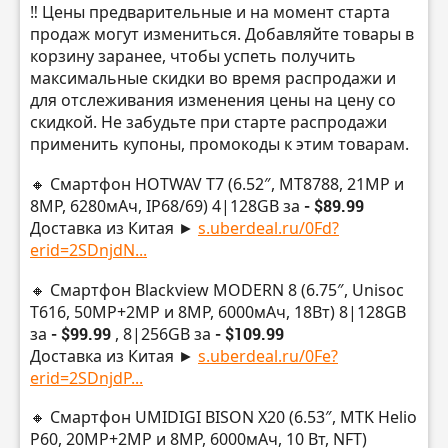
‼️ Цены предварительные и на момент старта
продаж могут измениться. Добавляйте товары в
корзину заранее, чтобы успеть получить
максимальные скидки во время распродажи и
для отслеживания изменения цены на цену со
скидкой. Не забудьте при старте распродажи
применить купоны, промокоды к этим товарам.
🔸 Смартфон HOTWAV T7 (6.52″, MT8788, 21МР и
8MP, 6280мАч, IP68/69) 4|128GB за
- $89.99
Доставка из Китая ►
s.uberdeal.ru/0Fd?
erid=2SDnjdN...
🔸 Смартфон Blackview MODERN 8 (6.75″, Unisoc
T616, 50МР+2МР и 8MP, 6000мАч, 18Вт) 8|128GB
за
- $99.99
, 8|256GB за
- $109.99
Доставка из Китая ►
s.uberdeal.ru/0Fe?
erid=2SDnjdP...
🔸 Смартфон UMIDIGI BISON X20 (6.53″, MTK Helio
P60, 20МР+2МР и 8MP, 6000мАч, 10 Вт, NFT)