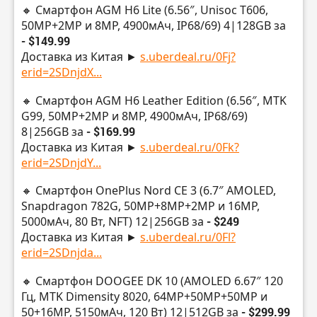
🔸 Смартфон AGM H6 Lite (6.56″, Unisoc T606,
50МР+2МР и 8MP, 4900мАч, IP68/69) 4|128GB за
- $149.99
Доставка из Китая ►
s.uberdeal.ru/0Fj?
erid=2SDnjdX...
🔸 Смартфон AGM H6 Leather Edition (6.56″, MTK
G99, 50МР+2МР и 8MP, 4900мАч, IP68/69)
8|256GB за
- $169.99
Доставка из Китая ►
s.uberdeal.ru/0Fk?
erid=2SDnjdY...
🔸 Смартфон OnePlus Nord CE 3 (6.7″ AMOLED,
Snapdragon 782G, 50МР+8MP+2МР и 16MP,
5000мАч, 80 Вт, NFT) 12|256GB за
- $249
Доставка из Китая ►
s.uberdeal.ru/0Fl?
erid=2SDnjda...
🔸 Смартфон DOOGEE DK 10 (AMOLED 6.67″ 120
Гц, MTK Dimensity 8020, 64МР+50МР+50МР и
50+16MP, 5150мАч, 120 Вт) 12|512GB за
- $299.99