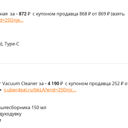
ная
за
- 872 ₽
с купоном продавца 868 ₽ от 869 ₽ (взять
d=2SDnje...
), Type-C
r Vacuum Cleaner за
- 4 190 ₽
с купоном продавца 252 ₽ о
 ►
s.uberdeal.ru/bkLA?erid=2SDnjc...
 пылесборника 150 мл
духодувку
м