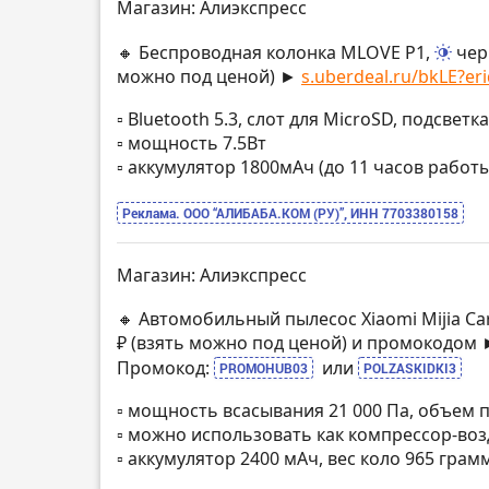
Магазин: Алиэкспресс
🔸 Беспроводная колонка MLOVE P1,
чер
можно под ценой) ►
s.uberdeal.ru/bkLE?eri
▫️ Bluetooth 5.3, слот для MicroSD, подсветка
▫️ мощность 7.5Вт
▫️ аккумулятор 1800мАч (до 11 часов работы
Реклама. ООО “АЛИБАБА.КОМ (РУ)”, ИНН 7703380158
Магазин: Алиэкспресс
🔸 Автомобильный пылесос Xiaomi Mijia Ca
₽ (взять можно под ценой) и промокодом
Промокод:
или
PROMOHUB03
POLZASKIDKI3
▫️ мощность всасывания 21 000 Па, объем
▫️ можно использовать как компрессор-воз
▫️ аккумулятор 2400 мАч, вес коло 965 грам