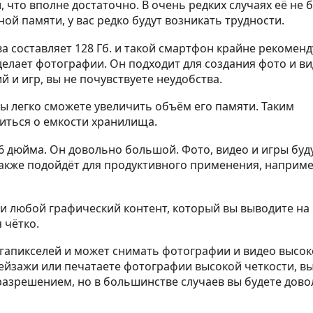
 что вполне достаточно. В очень редких случаях её не 
ой памяти, у вас редко будут возникать трудности.
 составляет 128 Гб. и такой смартфон крайне рекоменд
 делает фотографии. Он подходит для создания фото и ви
 и игр, вы не почувствуете неудобства.
вы легко сможете увеличить объём его памяти. Таким
оиться о емкости хранилища.
.56 дюйма. Он довольно большой. Фото, видео и игры буд
также подойдёт для продуктивного применения, наприме
 любой графический контент, который вы выводите на 
 чётко.
егапикселей и может снимать фотографии и видео высок
пейзажи или печатаете фотографии высокой четкости, в
разрешением, но в большинстве случаев вы будете дов