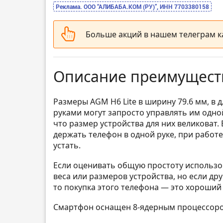
Реклама. ООО “АЛИБАБА.КОМ (РУ)”, ИНН 7703380158
Больше акций в нашем телеграм 
Описание преимуществ 
Размеры AGM H6 Lite в ширину 79.6 мм, в
руками могут запросто управлять им одн
что размер устройства для них великоват. 
держать телефон в одной руке, при работ
устать.
Если оценивать общую простоту использов
веса или размеров устройства, но если др
то покупка этого телефона — это хороший
Смартфон оснащен 8-ядерным процессором 