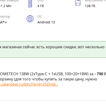
ная камера
ОЗУ
Внутрення п
 + 2 Мп
4 Гб
128 Гб
улятор
ОС
мА*ч
Android 13
х магазинах сейчас есть хорошие скидки, вот несколько
OMETECH 138W (2xType-C + 1xUSB, 100+20+18W) за
- 790 
орзину (для того чтобы купить за такую цену, нужно
s.uberdeal.ru/bkLI?erid=2SDnjd...