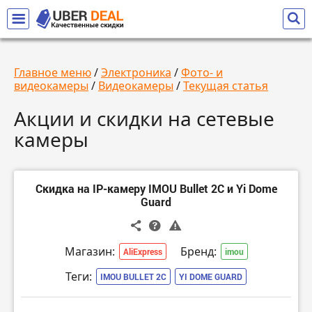
Главное меню
/
Электроника
/
Фото- и
видеокамеры
/
Видеокамеры
/
Текущая статья
Акции и скидки на сетевые
камеры
Скидка на IP-камеру IMOU Bullet 2C и Yi Dome
Guard
Магазин:
Бренд:
AliExpress
imou
Теги:
IMOU BULLET 2C
YI DOME GUARD