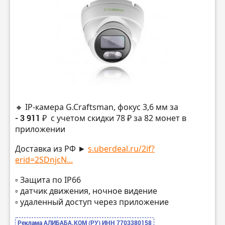
🔸 IP-камера G.Craftsman, фокус 3,6 мм за
- 3 911 ₽
с учетом скидки 78 ₽ за 82 монет в
приложении
Доставка из РФ ►
s.uberdeal.ru/2if?
erid=2SDnjcN...
▫️ Защита по IP66
▫️ датчик движения, ночное видение
▫️ удаленный доступ через приложение
Реклама АЛИБАБА.КОМ (РУ) ИНН 7703380158