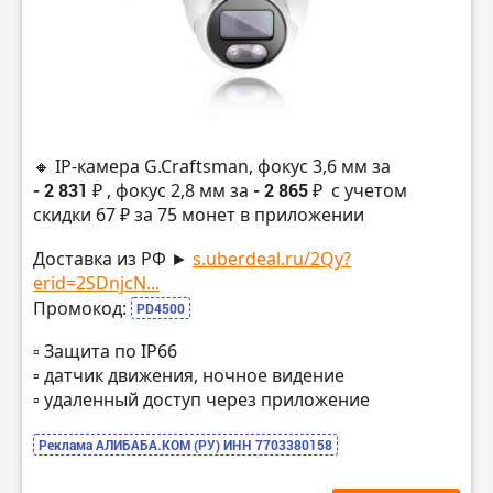
🔸 IP-камера G.Craftsman, фокус 3,6 мм за
- 2 831 ₽
, фокус 2,8 мм за
- 2 865 ₽
с учетом
скидки 67 ₽ за 75 монет в приложении
Доставка из РФ ►
s.uberdeal.ru/2Qy?
erid=2SDnjcN...
Промокод:
PD4500
▫️ Защита по IP66
▫️ датчик движения, ночное видение
▫️ удаленный доступ через приложение
Реклама АЛИБАБА.КОМ (РУ) ИНН 7703380158