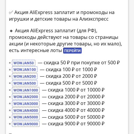
✅ Акция AliExpress заплатит и промокоды на
игрушки и детские товары на Алиэкспресс
🔸 Акция AliExpress заплатит (для РФ),
промокоды действуют на товары со страницы
акции (и некоторые другие товары, но их мало),
есть интересные лоты
ПЕРЕЙТИ
▫️
— скидка 50 ₽ при покупке от 500 ₽
WOWJAN50
▫️
— скидка 100 ₽ от 1000 ₽
WOWJAN100
▫️
— скидка 200 ₽ от 2000 ₽
WOWJAN200
▫️
— скидка 500 ₽ от 5000 ₽
WOWJAN500
▫️
— скидка 1000 ₽ от 10000 ₽
WOWJAN1000
▫️
— скидка 2000 ₽ от 20000 ₽
WOWJAN2000
▫️
— скидка 3000 ₽ от 30000 ₽
WOWJAN3000
▫️
— скидка 4000 ₽ от 40000 ₽
WOWJAN4000
▫️
— скидка 5000 ₽ от 50000 ₽
WOWJAN5000
▫️
— скидка 9000 ₽ от 90000 ₽
WOWJAN9000