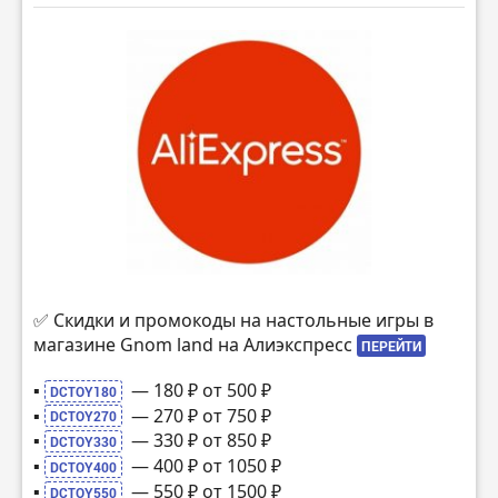
✅ Скидки и промокоды на настольные игры в
магазине Gnom land на Алиэкспресс
ПЕРЕЙТИ
▪️
— 180 ₽ от 500 ₽
DCTOY180
▪️
— 270 ₽ от 750 ₽
DCTOY270
▪️
— 330 ₽ от 850 ₽
DCTOY330
▪️
— 400 ₽ от 1050 ₽
DCTOY400
▪️
— 550 ₽ от 1500 ₽
DCTOY550