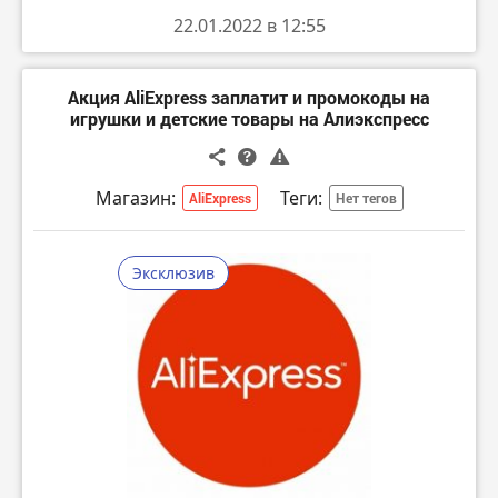
▪️
— 7000 ₽ от 21000 ₽
22.01.2022 в 12:55
JNTOY7000
▪️
— 8500 ₽ от 25000 ₽
JNTOY8500
▪️
— 10500 ₽ от 35000 ₽
JNTOY10500
Акция AliExpress заплатит и промокоды на
▪️
— 13500 ₽ от 45000 ₽
JNTOY13500
игрушки и детские товары на Алиэкспресс
▪️
— 16500 ₽ от 55000 ₽
JNTOY16500
▪️
— 21000 ₽ от 70000 ₽
JNTOY21000
Магазины, в которых можно воспользоваться
Магазин:
Теги:
AliExpress
Нет тегов
промокодами:
▫️ Gnom land на Алиэкспресс
ПЕРЕЙТИ
Эксклюзив
▫️ VALRUS Store
ПЕРЕЙТИ