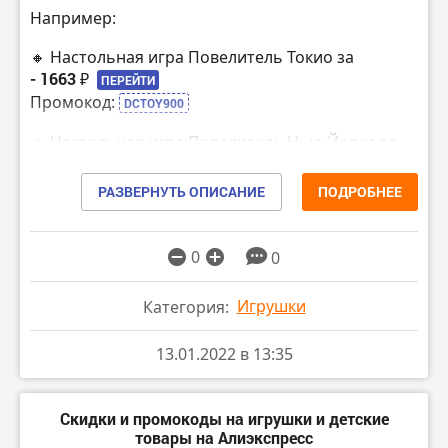
Например:
🔸 Настольная игра Повелитель Токио за
- 1663 ₽
ПЕРЕЙТИ
Промокод:
DCTOY900
🔸 Настольная игра Повелитель Нью-Йорка за
- 2376 ₽
ПЕРЕЙТИ
Промокод:
DCTOY900
РАЗВЕРНУТЬ ОПИСАНИЕ
ПОДРОБНЕЕ
🔸 Популярные товары магазина Gnom land на
Алиэкспресс
ПЕРЕЙТИ
0
0
Игрушки
Категория:
13.01.2022 в 13:35
Скидки и промокоды на игрушки и детские
товары на Алиэкспресс