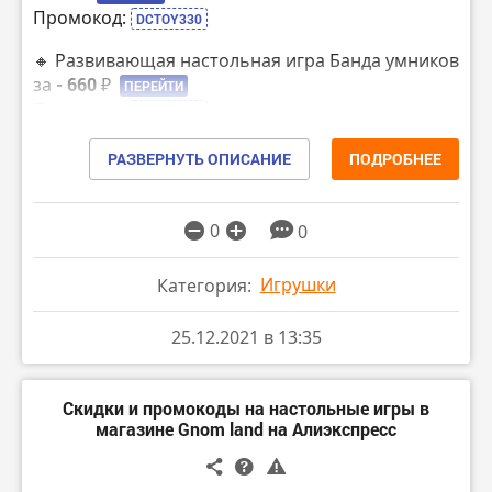
Промокод:
DCTOY330
🔸 Развивающая настольная игра Банда умников
за
- 660 ₽
ПЕРЕЙТИ
Промокод:
DCTOY330
🔸 Настольная игра Запретный остров за
- 849 ₽
РАЗВЕРНУТЬ ОПИСАНИЕ
ПОДРОБНЕЕ
ПЕРЕЙТИ
Промокод:
DCTOY400
0
0
🔸 Настольная игра Большая Бродилка за
- 921 ₽
ПЕРЕЙТИ
Игрушки
Категория:
Промокод:
DCTOY400
25.12.2021 в 13:35
🔸 Настольная игра Живые истории за
- 925 ₽
ПЕРЕЙТИ
Промокод:
DCTOY400
Скидки и промокоды на настольные игры в
магазине Gnom land на Алиэкспресс
🔸 Настольная игра Картахена за
- 963 ₽
ПЕРЕЙТИ
Промокод:
DCTOY550