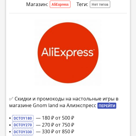
Магазин:
Теги:
AliExpress
Нет тегов
🔸 Настольная игра Катамино за
- 1499 ₽
ПЕРЕЙТИ
Промокод:
DCTOY900
✅ Скидки и промокоды на настольные игры в
магазине Gnom land на Алиэкспресс
ПЕРЕЙТИ
▪️
— 180 ₽ от 500 ₽
DCTOY180
▪️
— 270 ₽ от 750 ₽
DCTOY270
▪️
— 330 ₽ от 850 ₽
DCTOY330