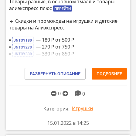
Товары разные, в основном тмалл и товары
алиэкспресс плюс
ПЕРЕЙТИ
🔸 Скидки и промокоды на игрушки и детские
товары на Алиэкспресс
▪️
— 180 ₽ от 500 ₽
JNTOY180
▪️
— 270 ₽ от 750 ₽
JNTOY270
▪️
— 330 ₽ от 850 ₽
JNTOY330
▪️
— 400 ₽ от 1050 ₽
JNTOY400
▪️
— 550 ₽ от 1500 ₽
JNTOY550
РАЗВЕРНУТЬ ОПИСАНИЕ
ПОДРОБНЕЕ
▪️
— 900 ₽ от 2300 ₽
JNTOY900
▪️
— 1200 ₽ от 3350 ₽
JNTOY1200
▪️
— 1750 ₽ от 4650 ₽
JNTOY1750
0
0
▪️
— 2600 ₽ от 7050 ₽
JNTOY2600
▪️
— 3500 ₽ от 11050 ₽
JNTOY3500
Игрушки
Категория:
▪️
— 4500 ₽ от 14000 ₽
JNTOY4500
▪️
— 6000 ₽ от 18000 ₽
JNTOY6000
▪️
— 7000 ₽ от 21000 ₽
15.01.2022 в 14:25
JNTOY7000
▪️
— 8500 ₽ от 25000 ₽
JNTOY8500