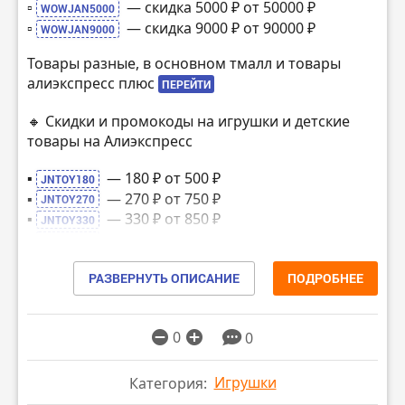
▫️
— скидка 5000 ₽ от 50000 ₽
WOWJAN5000
▫️
— скидка 9000 ₽ от 90000 ₽
WOWJAN9000
Товары разные, в основном тмалл и товары
алиэкспресс плюс
ПЕРЕЙТИ
🔸 Скидки и промокоды на игрушки и детские
товары на Алиэкспресс
▪️
— 180 ₽ от 500 ₽
JNTOY180
▪️
— 270 ₽ от 750 ₽
JNTOY270
▪️
— 330 ₽ от 850 ₽
JNTOY330
▪️
— 400 ₽ от 1050 ₽
JNTOY400
▪️
— 550 ₽ от 1500 ₽
JNTOY550
РАЗВЕРНУТЬ ОПИСАНИЕ
ПОДРОБНЕЕ
▪️
— 900 ₽ от 2300 ₽
JNTOY900
▪️
— 1200 ₽ от 3350 ₽
JNTOY1200
▪️
— 1750 ₽ от 4650 ₽
JNTOY1750
0
0
▪️
— 2600 ₽ от 7050 ₽
JNTOY2600
▪️
— 3500 ₽ от 11050 ₽
JNTOY3500
Игрушки
Категория:
▪️
— 4500 ₽ от 14000 ₽
JNTOY4500
▪️
— 6000 ₽ от 18000 ₽
JNTOY6000