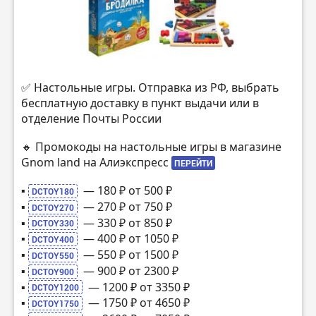
✅ Настольные игры. Отправка из РФ, выбрать
бесплатную доставку в пункт выдачи или в
отделение Почты России
🔸 Промокоды на настольные игры в магазине
Gnom land на Алиэкспресс
ПЕРЕЙТИ
▪️
— 180 ₽ от 500 ₽
DCTOY180
▪️
— 270 ₽ от 750 ₽
DCTOY270
▪️
— 330 ₽ от 850 ₽
DCTOY330
▪️
— 400 ₽ от 1050 ₽
DCTOY400
▪️
— 550 ₽ от 1500 ₽
DCTOY550
▪️
— 900 ₽ от 2300 ₽
DCTOY900
▪️
— 1200 ₽ от 3350 ₽
DCTOY1200
▪️
— 1750 ₽ от 4650 ₽
DCTOY1750