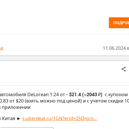
ПОДРО
ка
11.06.2024 
автомобиля DeLorean 1:24 от
- $21.4 (~2043 ₽)
с купоном
.83 от $20 (взять можно под ценой) и с учетом скидки 10
в приложении
з Китая ►
s.uberdeal.ru/1GN?erid=2SDnjco...