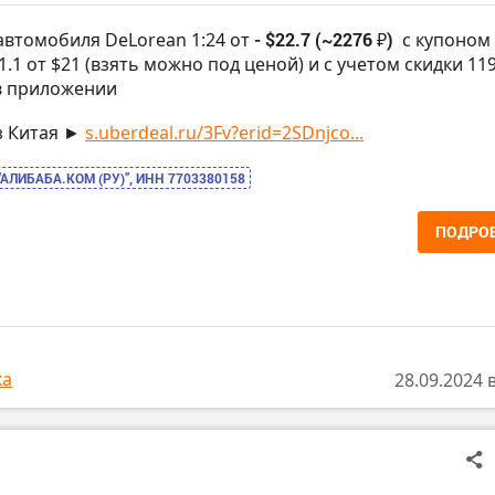
автомобиля DeLorean 1:24 от
- $22.7 (~2276 ₽)
с купоном
.1 от $21 (взять можно под ценой) и с учетом скидки 119
в приложении
з Китая ►
s.uberdeal.ru/3Fv?erid=2SDnjco...
“АЛИБАБА.КОМ (РУ)”, ИНН 7703380158
ПОДРО
ка
28.09.2024 