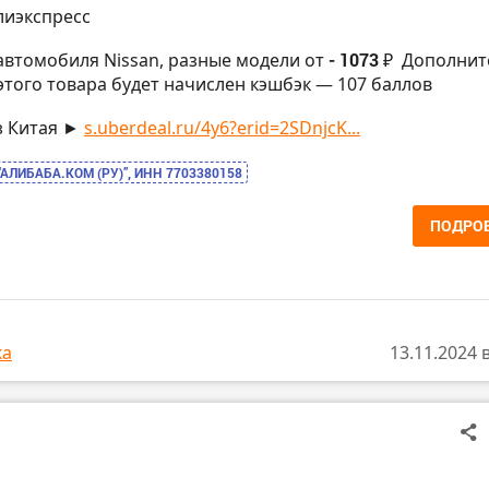
лиэкспресс
автомобиля Nissan, разные модели от
- 1073 ₽
Дополнит
 этого товара будет начислен кэшбэк — 107 баллов
з Китая ►
s.uberdeal.ru/4y6?erid=2SDnjcK...
“АЛИБАБА.КОМ (РУ)”, ИНН 7703380158
ПОДРО
ка
13.11.2024 