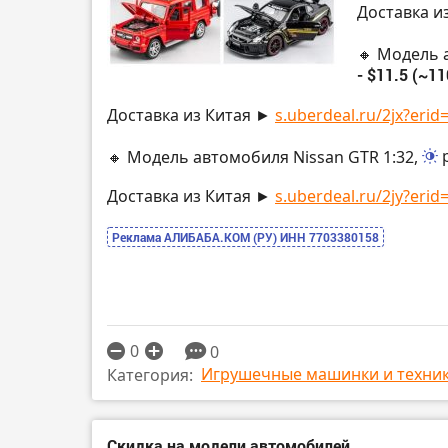
Доставка и
🔸 Модель 
- $11.5 (~11
Доставка из Китая ►
s.uberdeal.ru/2jx?erid=
🔸 Модель автомобиля Nissan GTR 1:32,
Доставка из Китая ►
s.uberdeal.ru/2jy?erid=
Реклама АЛИБАБА.КОМ (РУ) ИНН 7703380158
0
0
Игрушечные машинки и техни
Категория:
Скидка на модели автомобилей