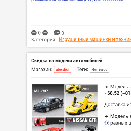
0
0
Игрушечные машинки и техни
Категория:
Скидка на модели автомобилей
Магазин:
Теги:
uberdeal
Нет тегов
🔸 Модель 
- $8.52 (~81
Доставка и
🔸 Модель а
разные 