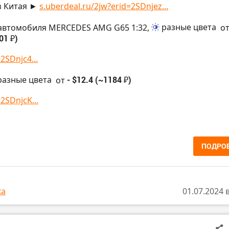
з Китая ►
s.uberdeal.ru/2jw?erid=2SDnjez...
автомобиля MERCEDES AMG G65 1:32,
разные цвета
о
01 ₽)
2SDnjc4...
разные цвета
от
- $12.4 (~1184 ₽)
2SDnjcK...
ПОДРО
ка
01.07.2024 