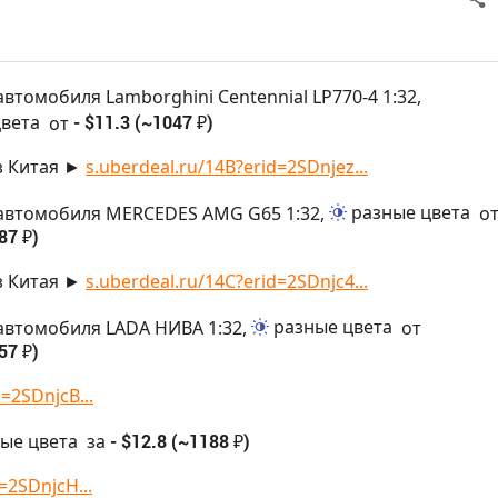
втомобиля Lamborghini Centennial LP770-4 1:32,
цвета
от
- $11.3 (~1047 ₽)
з Китая ►
s.uberdeal.ru/14B?erid=2SDnjez...
автомобиля MERCEDES AMG G65 1:32,
разные цвета
о
87 ₽)
з Китая ►
s.uberdeal.ru/14C?erid=2SDnjc4...
автомобиля LADA НИВА 1:32,
разные цвета
от
57 ₽)
=2SDnjcB...
ые цвета
за
- $12.8 (~1188 ₽)
=2SDnjcH...