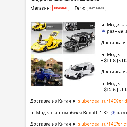
Магазин:
Теги:
uberdeal
Нет тегов
🔸 Модель а
разные 
Доставка и
🔸 Модель 
- $11.8 (~10
Доставка и
🔸 Модель 
- $12.5 (~11
Доставка из Китая ►
s.uberdeal.ru/14D?erid
🔸 Модель автомобиля Bugatti 1:32,
разн
Доставка из Китая ►
s.uberdeal.ru/14E?erid