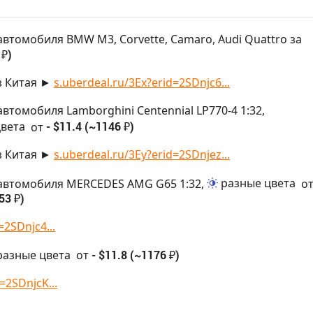
автомобиля BMW M3, Corvette, Camaro, Audi Quattro за
 ₽)
з Китая ►
s.uberdeal.ru/3Ex?erid=2SDnjc6...
втомобиля Lamborghini Centennial LP770-4 1:32,
цвета
от
- $11.4 (~1146 ₽)
з Китая ►
s.uberdeal.ru/3Ey?erid=2SDnjez...
автомобиля MERCEDES AMG G65 1:32,
разные цвета
о
53 ₽)
=2SDnjc4...
разные цвета
от
- $11.8 (~1176 ₽)
=2SDnjcK...