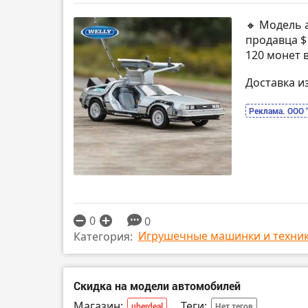
🔸 Модель 
продавца $1
120 монет 
Доставка и
Реклама. ООО 
0
0
Игрушечные машинки и техни
Категория:
Скидка на модели автомобилей
Магазин:
Теги:
uberdeal
Нет тегов