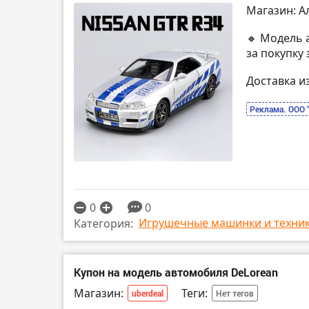
Магазин: А
🔸 Модель 
за покупку
Доставка и
Реклама. ООО 
0
0
Игрушечные машинки и техни
Категория:
Купон на модель автомобиля DeLorean
Магазин:
Теги:
uberdeal
Нет тегов