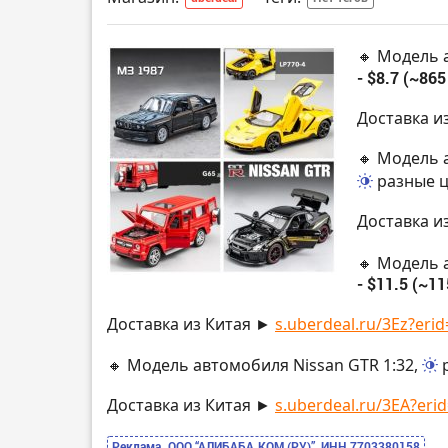
🔸 Модель 
- $8.7 (~865
Доставка и
🔸 Модель а
разные 
Доставка и
🔸 Модель 
- $11.5 (~11
Доставка из Китая ►
s.uberdeal.ru/3Ez?erid
🔸 Модель автомобиля Nissan GTR 1:32,
Доставка из Китая ►
s.uberdeal.ru/3EA?erid
Реклама. ООО “АЛИБАБА.КОМ (РУ)”, ИНН 7703380158