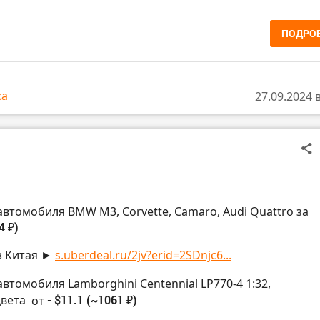
ПОДРО
ка
27.09.2024 
автомобиля BMW M3, Corvette, Camaro, Audi Quattro за
4 ₽)
з Китая ►
s.uberdeal.ru/2jv?erid=2SDnjc6...
втомобиля Lamborghini Centennial LP770-4 1:32,
цвета
от
- $11.1 (~1061 ₽)