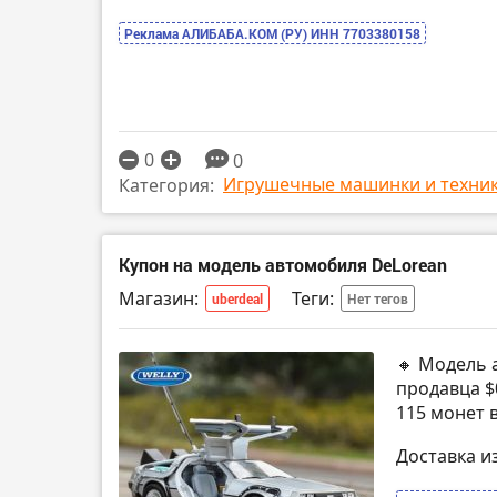
Реклама АЛИБАБА.КОМ (РУ) ИНН 7703380158
0
0
Игрушечные машинки и техни
Категория:
Купон на модель автомобиля DeLorean
Магазин:
Теги:
uberdeal
Нет тегов
🔸 Модель 
продавца $0
115 монет 
Доставка и