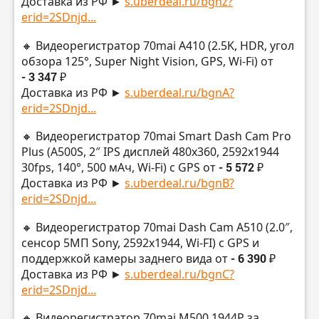
Доставка из РФ ►
s.uberdeal.ru/bgnz?
erid=2SDnjd...
🔸 Видеорегистратор 70mai A410 (2.5K, HDR, угол
обзора 125°, Super Night Vision, GPS, Wi-Fi) от
- 3 347 ₽
Доставка из РФ ►
s.uberdeal.ru/bgnA?
erid=2SDnjd...
🔸 Видеорегистратор 70mai Smart Dash Cam Pro
Plus (A500S, 2″ IPS дисплей 480х360, 2592х1944
30fps, 140°, 500 мАч, Wi-Fi) с GPS от
- 5 572 ₽
Доставка из РФ ►
s.uberdeal.ru/bgnB?
erid=2SDnjd...
🔸 Видеорегистратор 70mai Dash Cam A510 (2.0″,
сенсор 5МП Sony, 2592х1944, Wi-FI) с GPS и
поддержкой камеры заднего вида от
- 6 390 ₽
Доставка из РФ ►
s.uberdeal.ru/bgnC?
erid=2SDnjd...
🔸 Видеорегистратор 70mai M500 1944P за