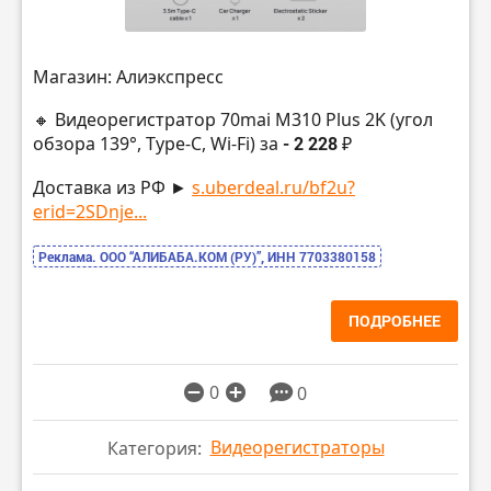
Магазин: Алиэкспресс
🔸 Видеорегистратор 70mai M310 Plus 2K (угол
обзора 139°, Type-C, Wi-Fi) за
- 2 228 ₽
Доставка из РФ ►
s.uberdeal.ru/bf2u?
erid=2SDnje...
Реклама. ООО “АЛИБАБА.КОМ (РУ)”, ИНН 7703380158
ПОДРОБНЕЕ
0
0
Видеорегистраторы
Категория: