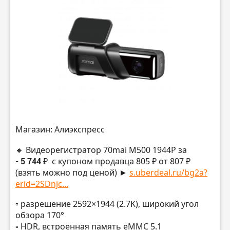
Магазин: Алиэкспресс
🔸 Видеорегистратор 70mai M500 1944P за
- 5 744 ₽
с купоном продавца 805 ₽ от 807 ₽
(взять можно под ценой) ►
s.uberdeal.ru/bg2a?
erid=2SDnjc...
▫️ разрешение 2592×1944 (2.7K), широкий угол
обзора 170°
▫️ HDR, встроенная память eMMC 5.1