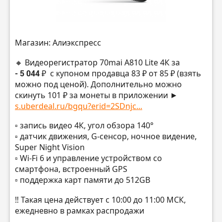
Магазин: Алиэкспресс
🔸 Видеорегистратор 70mai A810 Lite 4К за
- 5 044 ₽
с купоном продавца 83 ₽ от 85 ₽ (взять
можно под ценой). Дополнительно можно
скинуть 101 ₽ за монеты в приложении ►
s.uberdeal.ru/bgqu?erid=2SDnjc...
▫️ запись видео 4К, угол обзора 140°
▫️ датчик движения, G-сенсор, ночное видение,
Super Night Vision
▫️ Wi-Fi 6 и управление устройством со
смартфона, встроенный GPS
▫️ поддержка карт памяти до 512GB
‼️ Такая цена действует с 10:00 до 11:00 МСК,
ежедневно в рамках распродажи