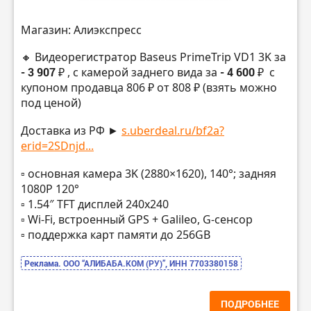
Магазин: Алиэкспресс
🔸 Видеорегистратор Baseus PrimeTrip VD1 3K за
- 3 907 ₽
, с камерой заднего вида за
- 4 600 ₽
с
купоном продавца 806 ₽ от 808 ₽ (взять можно
под ценой)
Доставка из РФ ►
s.uberdeal.ru/bf2a?
erid=2SDnjd...
▫️ основная камера 3K (2880×1620), 140°; задняя
1080P 120°
▫️ 1.54″ TFT дисплей 240х240
▫️ Wi-Fi, встроенный GPS + Galileo, G-сенсор
▫️ поддержка карт памяти до 256GB
Реклама. ООО “АЛИБАБА.КОМ (РУ)”, ИНН 7703380158
ПОДРОБНЕЕ