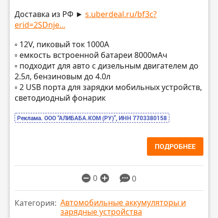
Доставка из РФ ►
s.uberdeal.ru/bf3c?
erid=2SDnje...
▫️ 12V, пиковый ток 1000А
▫️ емкость встроенной батареи 8000мАч
▫️ подходит для авто с дизельным двигателем до
2.5л, бензиновым до 4.0л
▫️ 2 USB порта для зарядки мобильных устройств,
светодиодный фонарик
Реклама. ООО “АЛИБАБА.КОМ (РУ)”, ИНН 7703380158
ПОДРОБНЕЕ
0
0
Автомобильные аккумуляторы и
Категория:
зарядные устройства