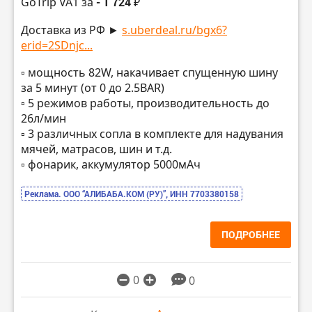
GoTrip VA1 за
- 1 724 ₽
Доставка из РФ ►
s.uberdeal.ru/bgx6?
erid=2SDnjc...
▫️ мощность 82W, накачивает спущенную шину
за 5 минут (от 0 до 2.5BAR)
▫️ 5 режимов работы, производительность до
26л/мин
▫️ 3 различных сопла в комплекте для надувания
мячей, матрасов, шин и т.д.
▫️ фонарик, аккумулятор 5000мАч
Реклама. ООО “АЛИБАБА.КОМ (РУ)”, ИНН 7703380158
ПОДРОБНЕЕ
0
0