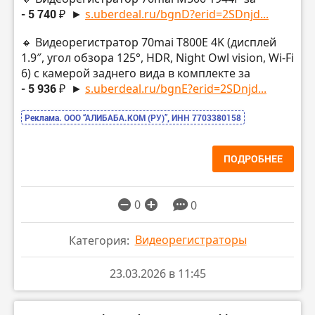
- 5 740 ₽
►
s.uberdeal.ru/bgnD?erid=2SDnjd...
🔸 Видеорегистратор 70mai T800E 4K (дисплей
1.9″, угол обзора 125°, HDR, Night Owl vision, Wi-Fi
6) с камерой заднего вида в комплекте за
- 5 936 ₽
►
s.uberdeal.ru/bgnE?erid=2SDnjd...
Реклама. ООО “АЛИБАБА.КОМ (РУ)”, ИНН 7703380158
ПОДРОБНЕЕ
0
0
Видеорегистраторы
Категория:
23.03.2026 в 11:45