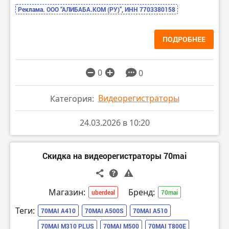
Реклама. ООО “АЛИБАБА.КОМ (РУ)”, ИНН 7703380158
ПОДРОБНЕЕ
0
0
Видеорегистраторы
Категория:
24.03.2026 в 10:20
Скидка на видеорегистраторы 70mai
Магазин:
Бренд:
uberdeal
70mai
Теги:
70MAI A410
70MAI A500S
70MAI A510
70MAI M310 PLUS
70MAI M500
70MAI T800E