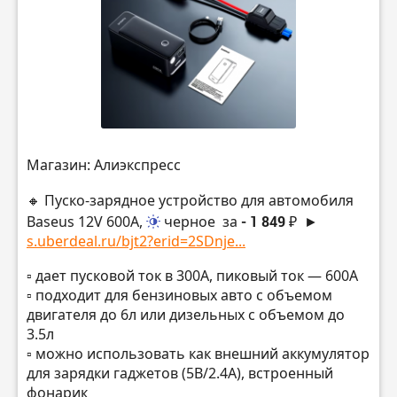
Магазин: Алиэкспресс
🔸 Пуско-зарядное устройство для автомобиля
Baseus 12V 600A,
черное
за
- 1 849 ₽
►
s.uberdeal.ru/bjt2?erid=2SDnje...
▫️ дает пусковой ток в 300A, пиковый ток — 600А
▫️ подходит для бензиновых авто с объемом
двигателя до 6л или дизельных с объемом до
3.5л
▫️ можно использовать как внешний аккумулятор
для зарядки гаджетов (5В/2.4А), встроенный
фонарик