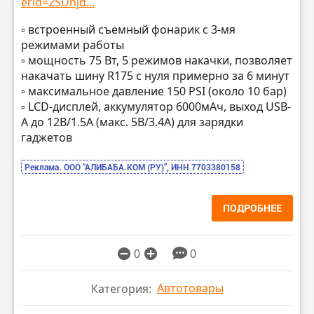
erid=2SDnjd...
▫️ встроенный съемный фонарик с 3-мя
режимами работы
▫️ мощность 75 Вт, 5 режимов накачки, позволяет
накачать шину R175 с нуля примерно за 6 минут
▫️ максимальное давление 150 PSI (около 10 бар)
▫️ LCD-дисплей, аккумулятор 6000мАч, выход USB-
A до 12В/1.5А (макс. 5В/3.4А) для зарядки
гаджетов
Реклама. ООО “АЛИБАБА.КОМ (РУ)”, ИНН 7703380158
ПОДРОБНЕЕ
0
0
Автотовары
Категория: