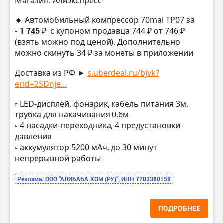
Магазин: Алиэкспресс
🔸 Автомобильный компрессор 70mai TP07 за
- 1 745 ₽
с купоном продавца 744 ₽ от 746 ₽
(взять можно под ценой). Дополнительно
можно скинуть 34 ₽ за монеты в приложении
Доставка из РФ ►
s.uberdeal.ru/bjvk?
erid=2SDnje...
▫️ LED-дисплей, фонарик, кабель питания 3м,
трубка для накачивания 0.6м
▫️ 4 насадки-переходника, 4 предустановки
давления
▫️ аккумулятор 5200 мАч, до 30 минут
непрерывной работы
Реклама. ООО “АЛИБАБА.КОМ (РУ)”, ИНН 7703380158
ПОДРОБНЕЕ