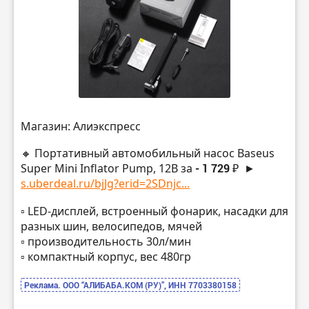
Магазин: Алиэкспресс
🔸 Портативный автомобильный насос Baseus
Super Mini Inflator Pump, 12В за
- 1 729 ₽
►
s.uberdeal.ru/bjJg?erid=2SDnjc...
▫️ LED-дисплей, встроенный фонарик, насадки для
разных шин, велосипедов, мячей
▫️ производительность 30л/мин
▫️ компактный корпус, вес 480гр
Реклама. ООО “АЛИБАБА.КОМ (РУ)”, ИНН 7703380158