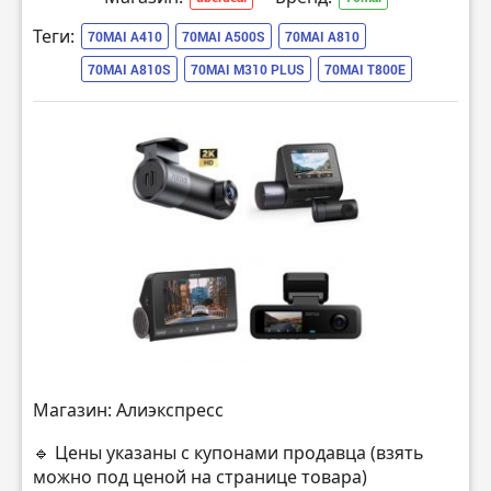
Теги:
70MAI A410
70MAI A500S
70MAI A810
70MAI A810S
70MAI M310 PLUS
70MAI T800E
Магазин: Алиэкспресс
🔹 Цены указаны с купонами продавца (взять
можно под ценой на странице товара)