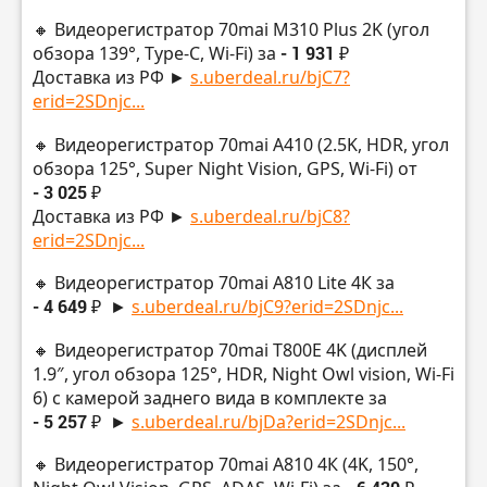
🔸 Видеорегистратор 70mai M310 Plus 2K (угол
обзора 139°, Type-C, Wi-Fi) за
- 1 931 ₽
Доставка из РФ ►
s.uberdeal.ru/bjC7?
erid=2SDnjc...
🔸 Видеорегистратор 70mai A410 (2.5K, HDR, угол
обзора 125°, Super Night Vision, GPS, Wi-Fi) от
- 3 025 ₽
Доставка из РФ ►
s.uberdeal.ru/bjC8?
erid=2SDnjc...
🔸 Видеорегистратор 70mai A810 Lite 4К за
- 4 649 ₽
►
s.uberdeal.ru/bjC9?erid=2SDnjc...
🔸 Видеорегистратор 70mai T800E 4K (дисплей
1.9″, угол обзора 125°, HDR, Night Owl vision, Wi-Fi
6) с камерой заднего вида в комплекте за
- 5 257 ₽
►
s.uberdeal.ru/bjDa?erid=2SDnjc...
🔸 Видеорегистратор 70mai A810 4К (4K, 150°,