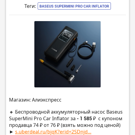
Теги:
BASEUS SUPERMINI PRO CAR INFLATOR
Магазин: Алиэкспресс
🔸 Беспроводной аккумуляторный насос Baseus
SuperMini Pro Car Inflator за
- 1 585 ₽
с купоном
продавца 74 ₽ от 76 ₽ (взять можно под ценой)
►
s.uberdeal.ru/bjqK?erid=2SDnjd...