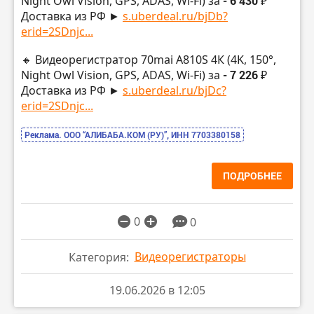
Night Owl Vision, GPS, ADAS, Wi-Fi) за
- 6 430 ₽
Доставка из РФ ►
s.uberdeal.ru/bjDb?
erid=2SDnjc...
🔸 Видеорегистратор 70mai A810S 4К (4K, 150°,
Night Owl Vision, GPS, ADAS, Wi-Fi) за
- 7 226 ₽
Доставка из РФ ►
s.uberdeal.ru/bjDc?
erid=2SDnjc...
Реклама. ООО “АЛИБАБА.КОМ (РУ)”, ИНН 7703380158
ПОДРОБНЕЕ
0
0
Видеорегистраторы
Категория:
19.06.2026 в 12:05