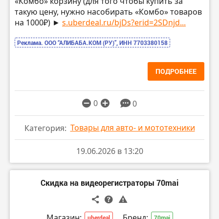
«Комбо» корзину (для того чтобы купить за
такую цену, нужно насобирать «Комбо» товаров
на 1000₽) ►
s.uberdeal.ru/bjDs?erid=2SDnjd...
Реклама. ООО “АЛИБАБА.КОМ (РУ)”, ИНН 7703380158
ПОДРОБНЕЕ
0
0
Товары для авто- и мототехники
Категория:
19.06.2026 в 13:20
Скидка на видеорегистраторы 70mai
Магазин:
Бренд:
uberdeal
70mai