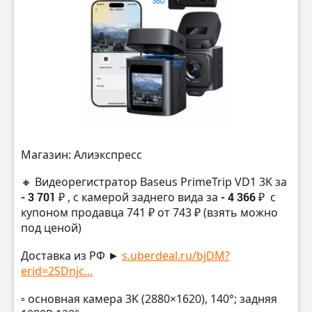
Магазин: Алиэкспресс
🔸 Видеорегистратор Baseus PrimeTrip VD1 3K за
- 3 701 ₽
, с камерой заднего вида за
- 4 366 ₽
с
купоном продавца 741 ₽ от 743 ₽ (взять можно
под ценой)
Доставка из РФ ►
s.uberdeal.ru/bjDM?
erid=2SDnjc...
▫️ основная камера 3K (2880×1620), 140°; задняя