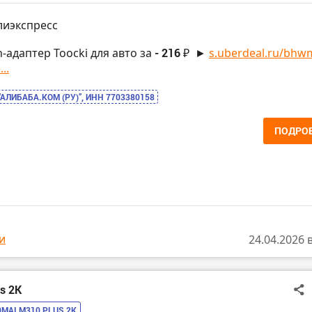
лиэкспресс
h-адаптер Toocki для авто за
- 216 ₽
►
s.uberdeal.ru/bhw
..
“АЛИБАБА.КОМ (РУ)”, ИНН 7703380158
ПОДРО
и
24.04.2026 
s 2K
0MAI M310 PLUS 2K