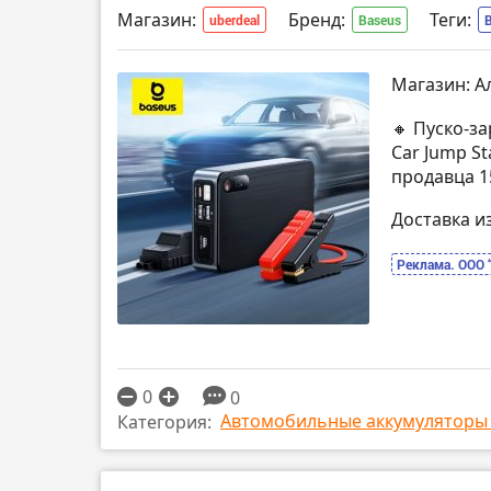
Магазин:
Бренд:
Теги:
uberdeal
Baseus
Магазин: А
🔸 Пуско-з
Car Jump St
продавца 15
Доставка и
Реклама. ООО 
0
0
Автомобильные аккумуляторы 
Категория: