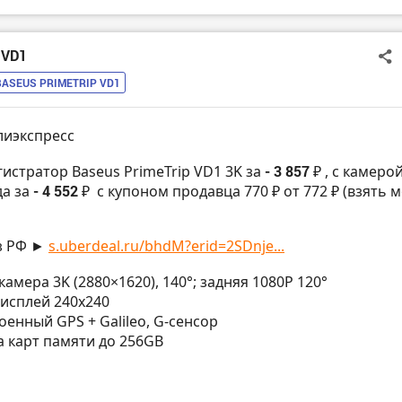
 VD1
BASEUS PRIMETRIP VD1
лиэкспресс
гистратор Baseus PrimeTrip VD1 3K за
- 3 857 ₽
, с камеро
да за
- 4 552 ₽
с купоном продавца 770 ₽ от 772 ₽ (взять 
з РФ ►
s.uberdeal.ru/bhdM?erid=2SDnje...
 камера 3K (2880×1620), 140°; задняя 1080P 120°
T дисплей 240х240
строенный GPS + Galileo, G-сенсор
а карт памяти до 256GB