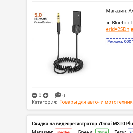
Магазин: А
🔸 Bluetoot
erid=2SDnje.
Реклама. ООО 
0
0
Товары для авто- и мототехник
Категория:
Скидка на видеорегистратор 70mai M310 Plu
Магазин:
Бренд:
Теги:
uberdeal
70mai
7