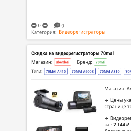
0
0
Видеорегистраторы
Категория:
Скидка на видеорегистраторы 70mai
Магазин:
Бренд:
uberdeal
70mai
Теги:
70MAI A410
70MAI A500S
70MAI A810
70
Магазин: А
🔹 Цены ук
странице т
🔸 Видеорег
за
- 2 144 ₽
Доставка и