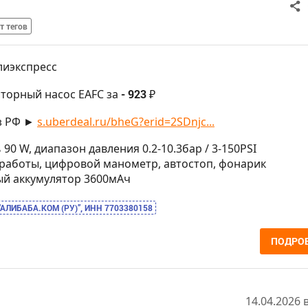
т тегов
лиэкспресс
яторный насос EAFC за
- 923 ₽
з РФ ►
s.uberdeal.ru/bheG?erid=2SDnjc...
 90 W, диапазон давления 0.2-10.3бар / 3-150PSI
а работы, цифровой манометр, автостоп, фонарик
ный аккумулятор 3600мАч
“АЛИБАБА.КОМ (РУ)”, ИНН 7703380158
ПОДРО
14.04.2026 