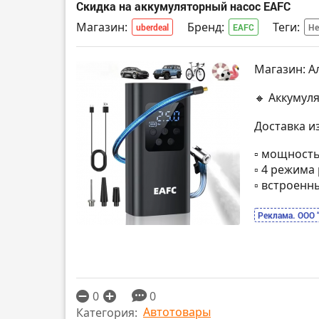
Скидка на аккумуляторный насос EAFC
Магазин:
Бренд:
Теги:
uberdeal
EAFC
Не
Магазин: А
🔸 Аккумул
Доставка и
▫️ мощность
▫️ 4 режим
▫️ встроен
Реклама. ООО 
0
0
Автотовары
Категория: