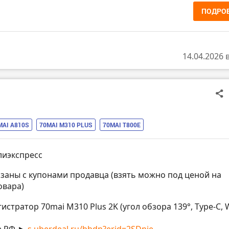
ПОДРО
14.04.2026 
MAI A810S
70MAI M310 PLUS
70MAI T800E
лиэкспресс
азаны с купонами продавца (взять можно под ценой на
овара)
истратор 70mai M310 Plus 2K (угол обзора 139°, Type-C, W
з РФ ►
s.uberdeal.ru/bhdn?erid=2SDnje...