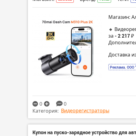
Магазин: А
🔸 Видеорег
за
- 2 217 ₽
Дополнител
Доставка и
Реклама. ООО 
0
0
Видеорегистраторы
Категория:
Купон на пуско-зарядное устройство для ав