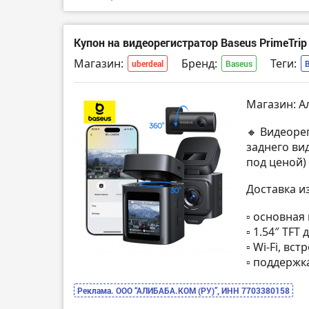
Купон на видеорегистратор Baseus PrimeTrip
Магазин:
Бренд:
Теги:
uberdeal
Baseus
Магазин: А
🔸 Видеоре
заднего ви
под ценой)
Доставка и
▫️ основная
▫️ 1.54″ TF
▫️ Wi-Fi, в
▫️ поддержк
Реклама. ООО “АЛИБАБА.КОМ (РУ)”, ИНН 7703380158