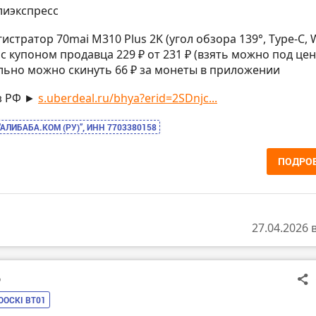
лиэкспресс
истратор 70mai M310 Plus 2K (угол обзора 139°, Type-C, W
с купоном продавца 229 ₽ от 231 ₽ (взять можно под цен
ьно можно скинуть 66 ₽ за монеты в приложении
з РФ ►
s.uberdeal.ru/bhya?erid=2SDnjc...
“АЛИБАБА.КОМ (РУ)”, ИНН 7703380158
ПОДРО
27.04.2026 
о
OOCKI BT01