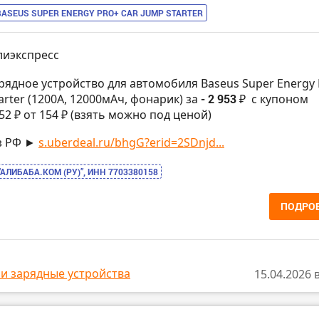
BASEUS SUPER ENERGY PRO+ CAR JUMP STARTER
лиэкспресс
арядное устройство для автомобиля Baseus Super Energy
arter (1200A, 12000мАч, фонарик) за
- 2 953 ₽
с купоном
2 ₽ от 154 ₽ (взять можно под ценой)
з РФ ►
s.uberdeal.ru/bhgG?erid=2SDnjd...
“АЛИБАБА.КОМ (РУ)”, ИНН 7703380158
ПОДРО
и зарядные устройства
15.04.2026 