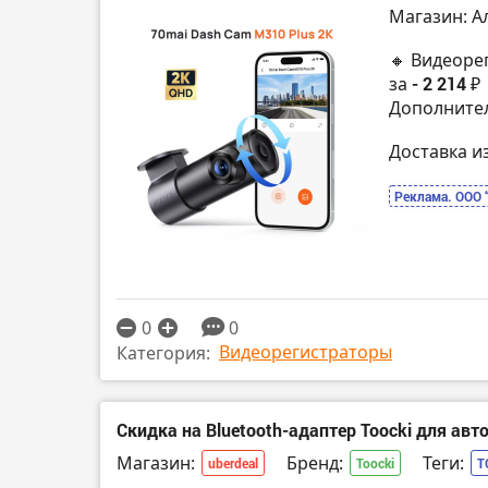
Магазин: А
🔸 Видеорег
за
- 2 214 ₽
Дополнител
Доставка и
Реклама. ООО 
0
0
Видеорегистраторы
Категория:
Скидка на Bluetooth-адаптер Toocki для авт
Магазин:
Бренд:
Теги:
uberdeal
Toocki
T