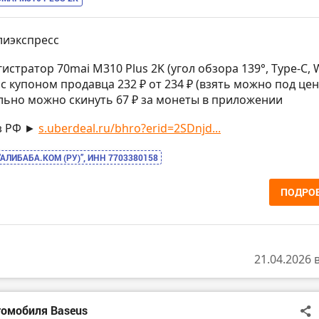
лиэкспресс
истратор 70mai M310 Plus 2K (угол обзора 139°, Type-C, W
с купоном продавца 232 ₽ от 234 ₽ (взять можно под цен
ьно можно скинуть 67 ₽ за монеты в приложении
з РФ ►
s.uberdeal.ru/bhro?erid=2SDnjd...
“АЛИБАБА.КОМ (РУ)”, ИНН 7703380158
ПОДРО
21.04.2026 
томобиля Baseus