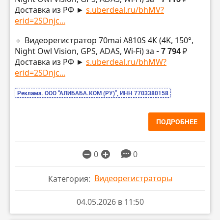
Доставка из РФ ►
s.uberdeal.ru/bhMV?
erid=2SDnjc...
🔸 Видеорегистратор 70mai A810S 4К (4K, 150°,
Night Owl Vision, GPS, ADAS, Wi-Fi) за
- 7 794 ₽
Доставка из РФ ►
s.uberdeal.ru/bhMW?
erid=2SDnjc...
Реклама. ООО “АЛИБАБА.КОМ (РУ)”, ИНН 7703380158
ПОДРОБНЕЕ
0
0
Видеорегистраторы
Категория:
04.05.2026 в 11:50