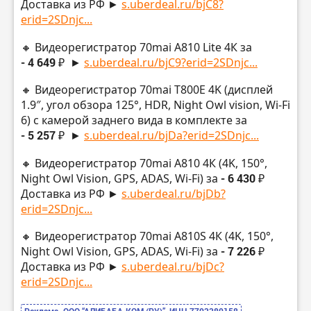
Доставка из РФ ►
s.uberdeal.ru/bjC8?
erid=2SDnjc...
🔸 Видеорегистратор 70mai A810 Lite 4К за
- 4 649 ₽
►
s.uberdeal.ru/bjC9?erid=2SDnjc...
🔸 Видеорегистратор 70mai T800E 4K (дисплей
1.9″, угол обзора 125°, HDR, Night Owl vision, Wi-Fi
6) с камерой заднего вида в комплекте за
- 5 257 ₽
►
s.uberdeal.ru/bjDa?erid=2SDnjc...
🔸 Видеорегистратор 70mai A810 4К (4K, 150°,
Night Owl Vision, GPS, ADAS, Wi-Fi) за
- 6 430 ₽
Доставка из РФ ►
s.uberdeal.ru/bjDb?
erid=2SDnjc...
🔸 Видеорегистратор 70mai A810S 4К (4K, 150°,
Night Owl Vision, GPS, ADAS, Wi-Fi) за
- 7 226 ₽
Доставка из РФ ►
s.uberdeal.ru/bjDc?
erid=2SDnjc...
Реклама. ООО “АЛИБАБА.КОМ (РУ)”, ИНН 7703380158