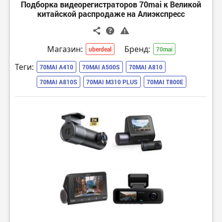
Подборка видеорегистраторов 70mai к Великой
китайской распродаже на Алиэкспресс
Магазин:
Бренд:
uberdeal
70mai
Теги:
70MAI A410
70MAI A500S
70MAI A810
70MAI A810S
70MAI M310 PLUS
70MAI T800E