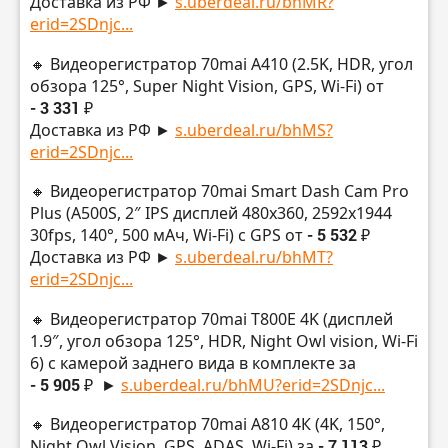
Доставка из РФ ►
s.uberdeal.ru/bhMR?
erid=2SDnjc...
🔸 Видеорегистратор 70mai A410 (2.5K, HDR, угол
обзора 125°, Super Night Vision, GPS, Wi-Fi) от
- 3 331 ₽
Доставка из РФ ►
s.uberdeal.ru/bhMS?
erid=2SDnjc...
🔸 Видеорегистратор 70mai Smart Dash Cam Pro
Plus (A500S, 2″ IPS дисплей 480х360, 2592х1944
30fps, 140°, 500 мАч, Wi-Fi) с GPS от
- 5 532 ₽
Доставка из РФ ►
s.uberdeal.ru/bhMT?
erid=2SDnjc...
🔸 Видеорегистратор 70mai T800E 4K (дисплей
1.9″, угол обзора 125°, HDR, Night Owl vision, Wi-Fi
6) с камерой заднего вида в комплекте за
- 5 905 ₽
►
s.uberdeal.ru/bhMU?erid=2SDnjc...
🔸 Видеорегистратор 70mai A810 4К (4K, 150°,
Night Owl Vision, GPS, ADAS, Wi-Fi) за
- 7 113 ₽