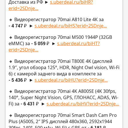
Доставка из РФ ►
s.uberdeal.ru/biHR?
erid=2SDnje...
🔸 Видеорегистратор 70mai A810 Lite 4К за
- 4 747 ₽
►
s.uberdeal.ru/biHS?erid=2SDnje...
🔸 Видеорегистратор 70mai M500 1944P (32GB
eMMC) за
- 5 059 ₽
►
s.uberdeal.ru/biHT?
erid=2SDnje...
🔸 Видеорегистратор 70mai T800E 4K (дисплей
1.9″, угол обзора 125°, HDR, Night Owl vision, Wi-Fi
6) с камерой заднего вида в комплекте за
- 5 436 ₽
►
s.uberdeal.ru/biHU?erid=2SDnje...
🔸 Видеорегистратор 70mai 4K A800SE (4K 30fps,
140°, Super Night Vision, GPS, ГЛОНАСС, ADAS, Wi-
Fi) за
- 6 431 ₽
►
s.uberdeal.ru/biHV?erid=2SDnje...
🔸 Видеорегистратор 70mai Smart Dash Cam Pro
Plus (A500S, 2″ IPS дисплей 480х360, 2592х1944
30fps, 140°, 500 мАч, Wi-Fi) с GPS от
- 6 181 ₽