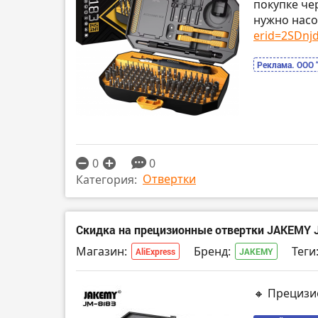
покупке че
нужно насо
erid=2SDnjd.
Реклама. ООО 
0
0
Отвертки
Категория:
Скидка на прецизионные отвертки JAKEMY 
Магазин:
Бренд:
Теги
AliExpress
JAKEMY
🔸 Прецизи