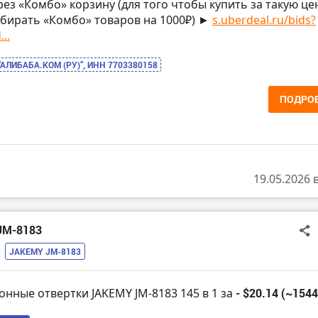
рез «Комбо» корзину (для того чтобы купить за такую цен
бирать «Комбо» товаров на 1000₽) ►
s.uberdeal.ru/bids?
..
“АЛИБАБА.КОМ (РУ)”, ИНН 7703380158
ПОДРО
19.05.2026 
JM-8183
:
JAKEMY JM-8183
онные отвертки JAKEMY JM-8183 145 в 1 за
- $20.14 (~1544