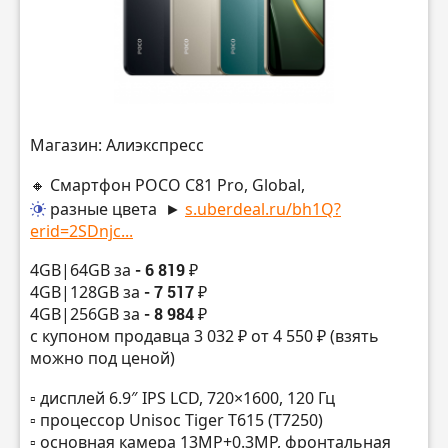
Магазин: Алиэкспресс
🔸 Смартфон POCO C81 Pro, Global,
разные цвета
►
s.uberdeal.ru/bh1Q?
erid=2SDnjc...
4GB|64GB за
- 6 819 ₽
4GB|128GB за
- 7 517 ₽
4GB|256GB за
- 8 984 ₽
с купоном продавца 3 032 ₽ от 4 550 ₽ (взять
можно под ценой)
▫️ дисплей 6.9″ IPS LCD, 720×1600, 120 Гц
▫️ процессор Unisoc Tiger T615 (T7250)
▫️ основная камера 13МР+0.3MP, фронтальная