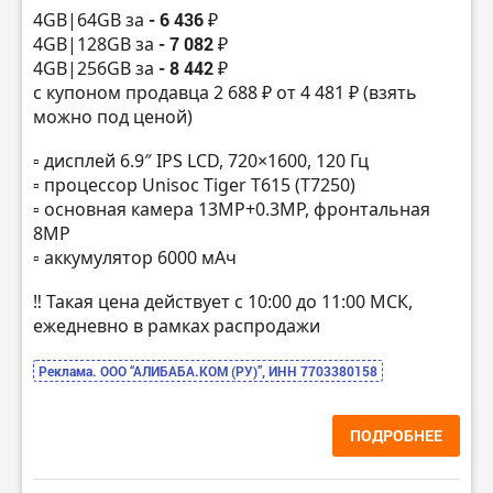
4GB|64GB за
- 6 436 ₽
4GB|128GB за
- 7 082 ₽
4GB|256GB за
- 8 442 ₽
с купоном продавца 2 688 ₽ от 4 481 ₽ (взять
можно под ценой)
▫️ дисплей 6.9″ IPS LCD, 720×1600, 120 Гц
▫️ процессор Unisoc Tiger T615 (T7250)
▫️ основная камера 13МР+0.3MP, фронтальная
8МР
▫️ аккумулятор 6000 мАч
‼️ Такая цена действует с 10:00 до 11:00 МСК,
ежедневно в рамках распродажи
Реклама. ООО “АЛИБАБА.КОМ (РУ)”, ИНН 7703380158
ПОДРОБНЕЕ