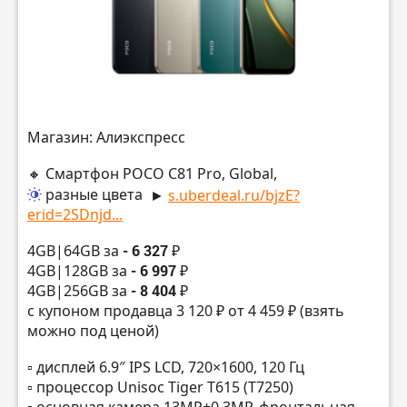
Магазин: Алиэкспресс
🔸 Смартфон POCO C81 Pro, Global,
разные цвета
►
s.uberdeal.ru/bjzE?
erid=2SDnjd...
4GB|64GB за
- 6 327 ₽
4GB|128GB за
- 6 997 ₽
4GB|256GB за
- 8 404 ₽
с купоном продавца 3 120 ₽ от 4 459 ₽ (взять
можно под ценой)
▫️ дисплей 6.9″ IPS LCD, 720×1600, 120 Гц
▫️ процессор Unisoc Tiger T615 (T7250)
▫️ основная камера 13МР+0.3MP, фронтальная