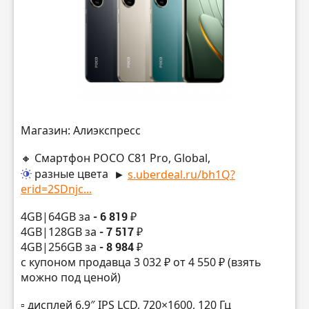
Магазин: Алиэкспресс
🔸 Смартфон POCO C81 Pro, Global,
разные цвета
►
s.uberdeal.ru/bh1Q?
erid=2SDnjc...
4GB|64GB за
- 6 819 ₽
4GB|128GB за
- 7 517 ₽
4GB|256GB за
- 8 984 ₽
с купоном продавца 3 032 ₽ от 4 550 ₽ (взять
можно под ценой)
▫️ дисплей 6.9″ IPS LCD, 720×1600, 120 Гц