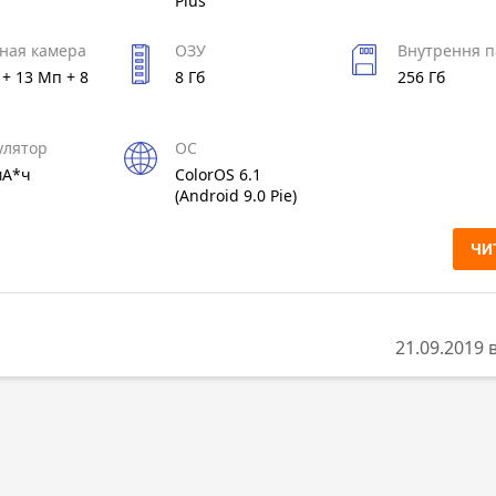
Plus
ная камера
ОЗУ
Внутрення п
+ 13 Мп + 8
8 Гб
256 Гб
улятор
ОС
мА*ч
ColorOS 6.1
(Android 9.0 Pie)
ЧИ
21.09.2019 