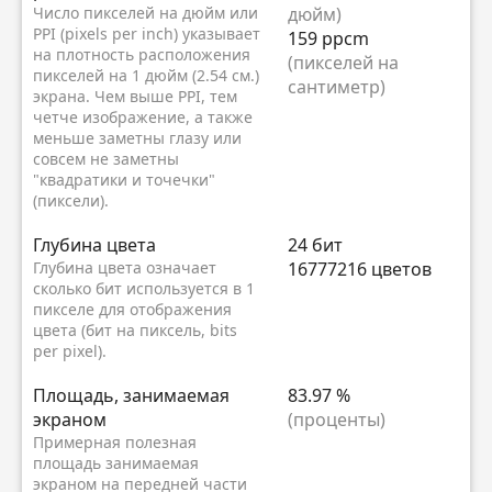
Число пикселей на дюйм или
дюйм)
PPI (pixels per inch) указывает
159 ppcm
на плотность расположения
(пикселей на
пикселей на 1 дюйм (2.54 см.)
сантиметр)
экрана. Чем выше PPI, тем
четче изображение, а также
меньше заметны глазу или
совсем не заметны
"квадратики и точечки"
(пиксели).
Глубина цвета
24 бит
Глубина цвета означает
16777216 цветов
сколько бит используется в 1
пикселе для отображения
цвета (бит на пиксель, bits
per pixel).
Площадь, занимаемая
83.97 %
экраном
(проценты)
Примерная полезная
площадь занимаемая
экраном на передней части