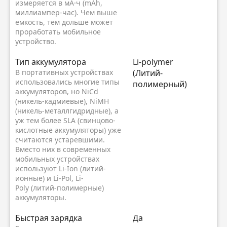
измеряется в мА·ч (mAh,
миллиампер-час). Чем выше
емкость, тем дольше может
проработать мобильное
устройство.
Тип аккумулятора
Li-polymer
В портативных устройствах
(Литий-
использовались многие типы
полимерный)
аккумуляторов, но NiCd
(никель-кадмиевые), NiMH
(никель-металлгидридные), а
уж тем более SLA (свинцово-
кислотные аккумуляторы) уже
считаются устаревшими.
Вместо них в современных
мобильных устройствах
используют Li-Ion (литий-
ионные) и Li-Pol, Li-
Poly (литий-полимерные)
аккумуляторы.
Быстрая зарядка
Да