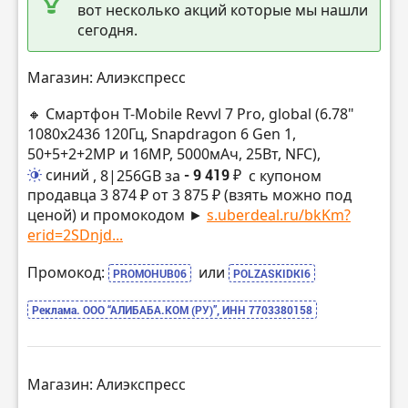
вот несколько акций которые мы нашли
сегодня.
Магазин: Алиэкспресс
🔸 Смартфон T-Mobile Revvl 7 Pro, global (6.78"
1080х2436 120Гц, Snapdragon 6 Gen 1,
50+5+2+2MP и 16MP, 5000мАч, 25Вт, NFC),
синий
, 8|256GB за
- 9 419 ₽
с купоном
продавца 3 874 ₽ от 3 875 ₽ (взять можно под
ценой) и промокодом ►
s.uberdeal.ru/bkKm?
erid=2SDnjd...
Промокод:
или
PROMOHUB06
POLZASKIDKI6
Реклама. ООО “АЛИБАБА.КОМ (РУ)”, ИНН 7703380158
Магазин: Алиэкспресс