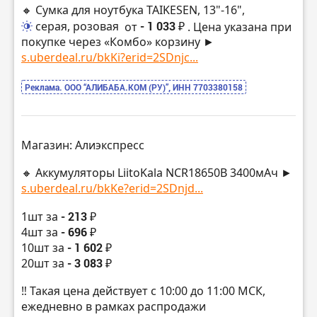
🔸 Сумка для ноутбука TAIKESEN, 13"-16",
серая, розовая
от
- 1 033 ₽
. Цена указана при
покупке через «Комбо» корзину ►
s.uberdeal.ru/bkKi?erid=2SDnjc...
Реклама. ООО “АЛИБАБА.КОМ (РУ)”, ИНН 7703380158
Магазин: Алиэкспресс
🔸 Аккумуляторы LiitoKala NCR18650B 3400мАч ►
s.uberdeal.ru/bkKe?erid=2SDnjd...
1шт за
- 213 ₽
4шт за
- 696 ₽
10шт за
- 1 602 ₽
20шт за
- 3 083 ₽
‼️ Такая цена действует с 10:00 до 11:00 МСК,
ежедневно в рамках распродажи