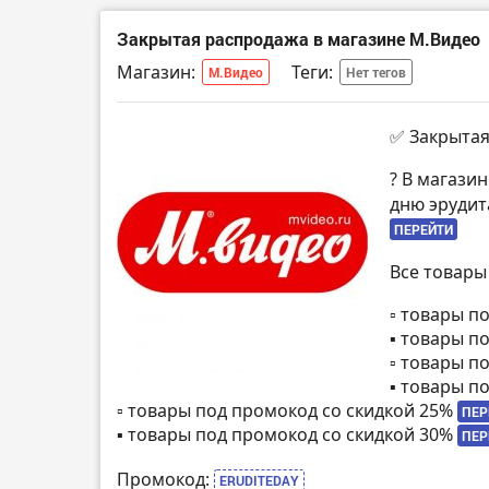
Закрытая распродажа в магазине М.Видео
Магазин:
Теги:
М.Видео
Нет тегов
✅ Закрытая
? В магази
дню эрудит
ПЕРЕЙТИ
Все товары
▫️ товары 
▪️ товары 
▫️ товары 
▪️ товары 
▫️ товары под промокод со скидкой 25%
ПЕР
▪️ товары под промокод со скидкой 30%
ПЕР
Промокод:
ERUDITEDAY