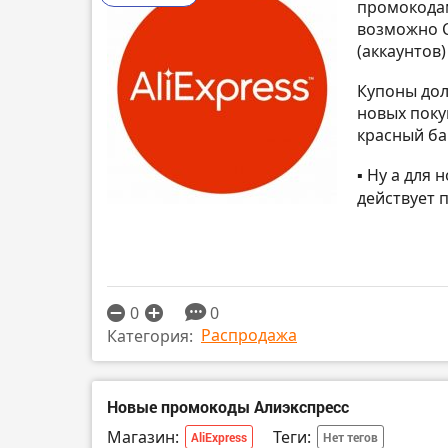
промокодам
возможно С
(аккаунтов
Купоны дол
новых поку
красный ба
▪️ Ну а для
действует 
0
0
Распродажа
Категория:
Новые промокоды Алиэкспресс
Магазин:
Теги:
AliExpress
Нет тегов