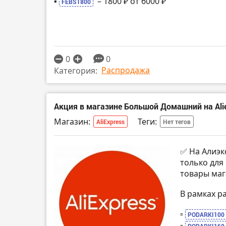
▪️
– 1800 ₽ от 6000 ₽
FEBS1800
0
0
Распродажа
Категория:
Акция в магазине Большой Домашний на Ali
Магазин:
Теги:
AliExpress
Нет тегов
✅ На Алиэк
только для
товары ма
В рамках р
▫️
PODARKI100
▫️
PODARKI160