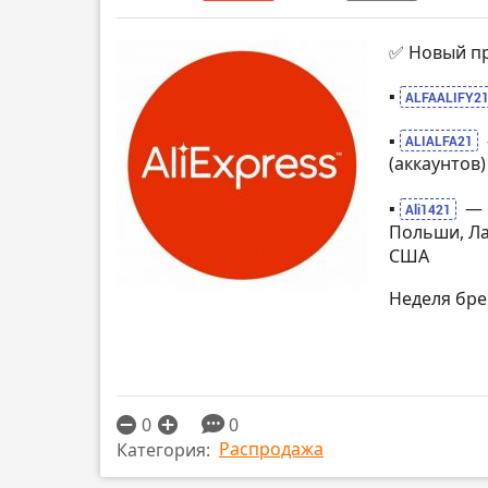
✅ Новый пр
▪️
ALFAALIFY2
▪️
ALIALFA21
(аккаунтов
▪️
— 
Ali1421
Польши, Ла
США
Неделя бр
0
0
Распродажа
Категория: