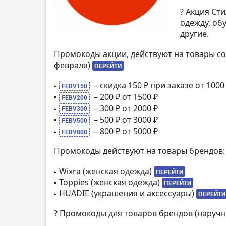
? Акция Ст
одежду, обу
другие.
Промокоды акции, действуют на товары со 
февраля)
ПЕРЕЙТИ
▫️
– скидка 150 ₽ при заказе от 1000
FEBV150
▪️
– 200 ₽ от 1500 ₽
FEBV200
▫️
– 300 ₽ от 2000 ₽
FEBV300
▪️
– 500 ₽ от 3000 ₽
FEBV500
▫️
– 800 ₽ от 5000 ₽
FEBV800
Промокоды действуют на товары брендов:
▫️ Wixra (женская одежда)
ПЕРЕЙТИ
▪️ Toppies (женская одежда)
ПЕРЕЙТИ
▫️ HUADIE (украшения и аксессуары)
ПЕРЕЙТИ
? Промокоды для товаров брендов (наруч