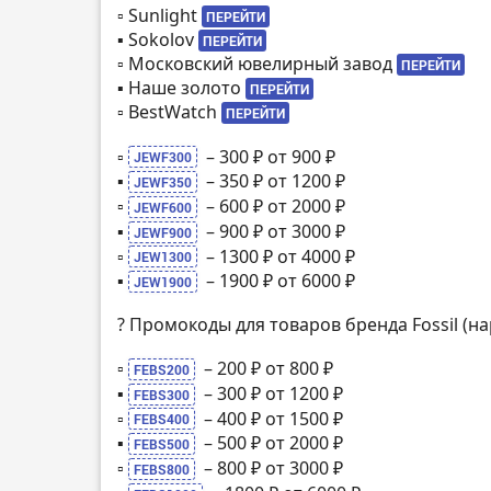
▫️ Sunlight
ПЕРЕЙТИ
▪️ Sokolov
ПЕРЕЙТИ
▫️ Московский ювелирный завод
ПЕРЕЙТИ
▪️ Наше золото
ПЕРЕЙТИ
▫️ BestWatch
ПЕРЕЙТИ
▫️
– 300 ₽ от 900 ₽
JEWF300
▪️
– 350 ₽ от 1200 ₽
JEWF350
▫️
– 600 ₽ от 2000 ₽
JEWF600
▪️
– 900 ₽ от 3000 ₽
JEWF900
▫️
– 1300 ₽ от 4000 ₽
JEW1300
▪️
– 1900 ₽ от 6000 ₽
JEW1900
? Промокоды для товаров бренда Fossil (н
▫️
– 200 ₽ от 800 ₽
FEBS200
▪️
– 300 ₽ от 1200 ₽
FEBS300
▫️
– 400 ₽ от 1500 ₽
FEBS400
▪️
– 500 ₽ от 2000 ₽
FEBS500
▫️
– 800 ₽ от 3000 ₽
FEBS800