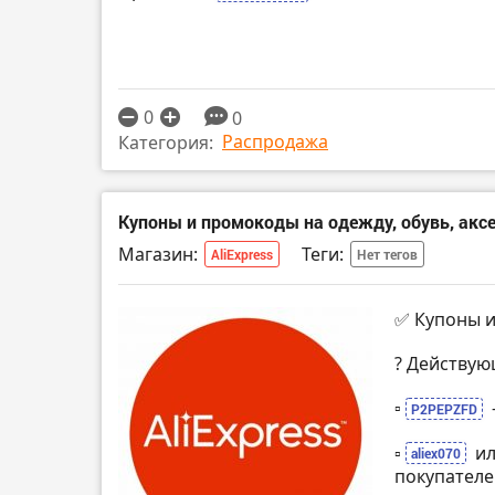
0
0
Распродажа
Категория:
Купоны и промокоды на одежду, обувь, аксес
Магазин:
Теги:
AliExpress
Нет тегов
✅ Купоны и
? Действую
▫️
P2PEPZFD
▫️
и
aliex070
покупателе