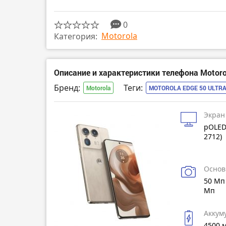
0
Motorola
Категория:
Описание и характеристики телефона Motorol
Бренд:
Теги:
Motorola
MOTOROLA EDGE 50 ULTR
Экран
pOLED
2712)
Основ
50 Мп 
Мп
Аккум
4500 