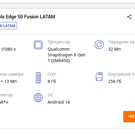
la Edge 50 Fusion LATAM
ON LATAM
Процессор
Передняя к
 (1080 x
Qualcomm
32 Мп
Snapdragon 6 Gen
1 (SM6450)
ная камера
ОЗУ
Внутрення п
 + 13 Мп
8 Гб
256 Гб
улятор
ОС
мА*ч
Android 14
ЧИ