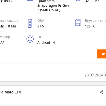
 (1080 x
Qualcomm
32.33 Мп
Snapdragon 6s Gen
3 (SM6375-AC)
ная камера
ОЗУ
Внутрення п
 Мп + 8 Мп
8 Гб
128 Гб
улятор
ОС
мА*ч
Android 14
ЧИ
23.07.2024 
la Moto E14