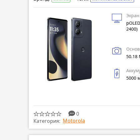
Экран
pOLED
2400)
Основ
50.18
Аккум
5000 
0
Motorola
Категория: