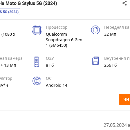
a Moto G Stylus 5G (2024)
 5G (2024)
Процессор
Передняя к
 (1080 x
Qualcomm
32 Мп
Snapdragon 6 Gen
1 (SM6450)
ная камера
ОЗУ
Внутрення п
 + 13 Мп
8 Гб
256 Гб
улятор
ОС
мА*ч
Android 14
ЧИ
27.05.2024 