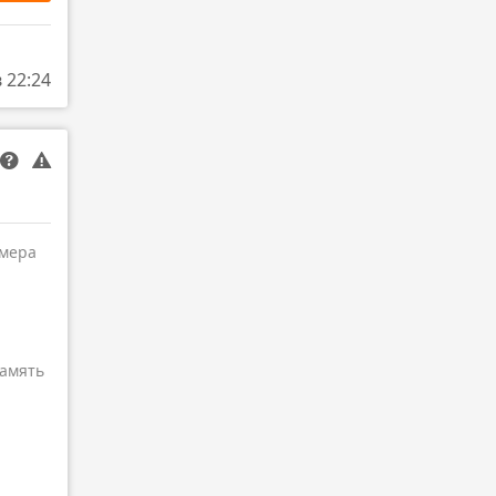
в 22:24
амера
амять