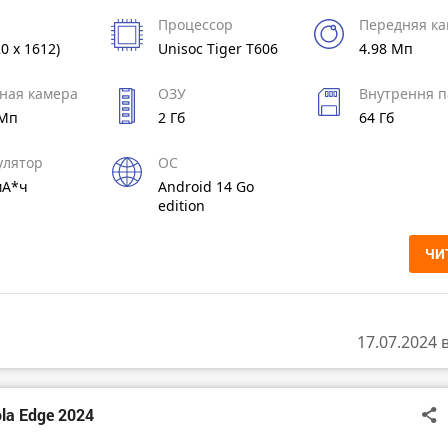
Процессор
Передняя к
20 x 1612)
Unisoc Tiger T606
4.98 Мп
ная камера
ОЗУ
Внутрення п
 Мп
2 Гб
64 Гб
улятор
ОС
мА*ч
Android 14 Go
edition
ЧИ
17.07.2024 
la Edge 2024