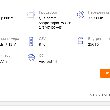
Процессор
Передняя к
 (1080 x
Qualcomm
32.33 Мп
Snapdragon 7s Gen
2 (SM7435-AB)
ная камера
ОЗУ
Внутрення п
 Мп + 13 Мп
8 Гб
256 Гб
улятор
ОС
мА*ч
Android 14
ЧИ
15.07.2024 