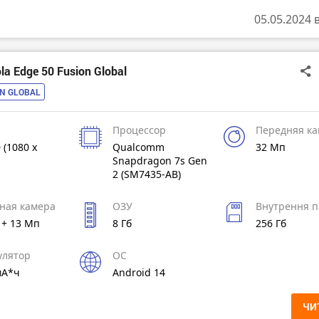
05.05.2024 
a Edge 50 Fusion Global
ON GLOBAL
Процессор
Передняя к
 (1080 x
Qualcomm
32 Мп
Snapdragon 7s Gen
2 (SM7435-AB)
ная камера
ОЗУ
Внутрення п
 + 13 Мп
8 Гб
256 Гб
улятор
ОС
мА*ч
Android 14
ЧИ