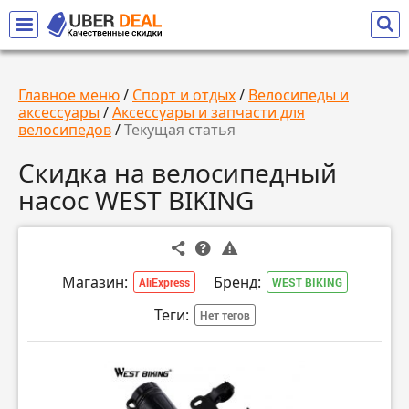
Главное меню
/
Спорт и отдых
/
Велосипеды и
аксессуары
/
Аксессуары и запчасти для
велосипедов
/
Текущая статья
Скидка на велосипедный
насос WEST BIKING
Магазин:
Бренд:
AliExpress
WEST BIKING
Теги:
Нет тегов