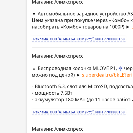
Магазин: Алиэкспресс
🔸 Автомобильное зарядное устройство AS
Цена указана при покупке через «Комбо» к
насобирать «Комбо» товаров на 1000₽) ►
Реклама. ООО “АЛИБАБА.КОМ (РУ)”, ИНН 7703380158
Магазин: Алиэкспресс
🔸 Беспроводная колонка MLOVE P1,
чер
можно под ценой) ►
s.uberdeal.ru/bkLE?eri
▫️ Bluetooth 5.3, слот для MicroSD, подсветка
▫️ мощность 7.5Вт
▫️ аккумулятор 1800мАч (до 11 часов работы
Реклама. ООО “АЛИБАБА.КОМ (РУ)”, ИНН 7703380158
Магазин: Алиэкспресс