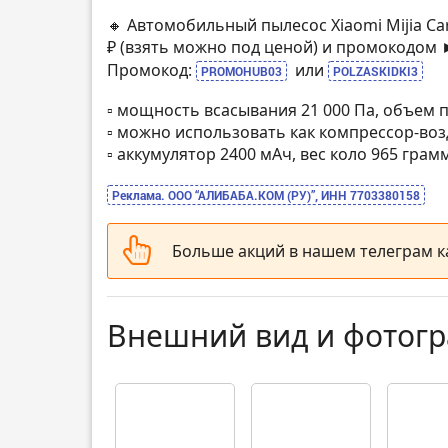
🔸 Автомобильный пылесос Xiaomi Mijia Ca
₽ (взять можно под ценой) и промокодом
Промокод:
или
PROMOHUB03
POLZASKIDKI3
▫️ мощность всасывания 21 000 Па, объем
▫️ можно использовать как компрессор-воз
▫️ аккумулятор 2400 мАч, вес коло 965 грам
Реклама. ООО “АЛИБАБА.КОМ (РУ)”, ИНН 7703380158
Больше акций в нашем телеграм 
Внешний вид и фотог