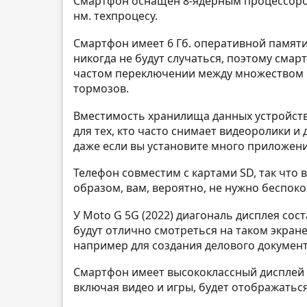
Смартфон оснащен 8-ядерным процессором
нм. техпроцесу.
Смартфон имеет 6 Гб. оперативной памяти
никогда не будут случаться, поэтому смар
частом переключении между множеством п
тормозов.
Вместимость хранилища данных устройства
для тех, кто часто снимает видеоролики и
даже если вы установите много приложений
Телефон совместим с картами SD, так что 
образом, вам, вероятно, не нужно беспок
У Moto G 5G (2022) диагональ дисплея сос
будут отлично смотреться на таком экран
например для создания делового документ
Смартфон имеет высококлассный дисплей и
включая видео и игры, будет отображаться