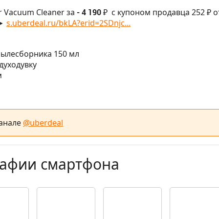
r Vacuum Cleaner за
- 4 190 ₽
с купоном продавца 252 ₽ о
 ►
s.uberdeal.ru/bkLA?erid=2SDnjc...
 пылесборника 150 мл
духодувку
м
канале
@uberdeal
рафии смартфона