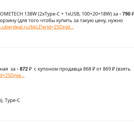
OMETECH 138W (2xType-C + 1xUSB, 100+20+18W) за
- 790 
орзину (для того чтобы купить за такую цену, нужно
s.uberdeal.ru/bkLI?erid=2SDnjd...
ная
за
- 872 ₽
с купоном продавца 868 ₽ от 869 ₽ (взять
d=2SDnje...
), Type-C