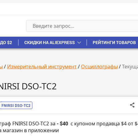
ДО $2
СКИДКИ НА ALIEXPRESS
РЕЙТИНГИ ТОВАРОВ
ы
/
Измерительный инструмент
/
Осциллографы
/
Текущ
NIRSI DSO-TC2
FNIRSI DSO-TC2
граф FNIRSI DSO-TC2 за
- $40
с купоном продавца $4 от $
а магазин в приложении