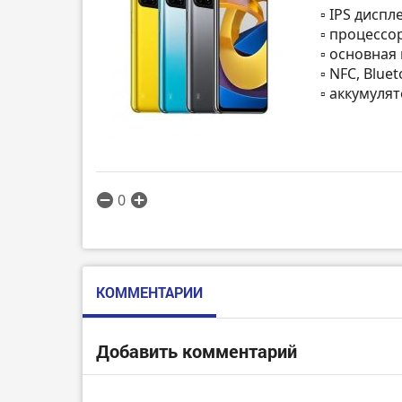
▫️ IPS диспл
▫️ процессо
▫️ основна
▫️ NFC, Blu
▫️ аккумуля
0
КОММЕНТАРИИ
Добавить комментарий