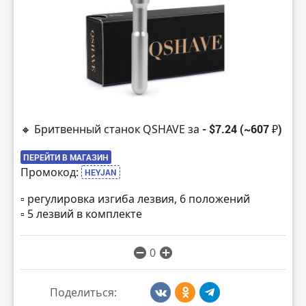
🔸 Бритвенный станок QSHAVE за
- $7.24 (~607 ₽)
ПЕРЕЙТИ В МАГАЗИН
Промокод:
HEYJAN
▫️ регулировка изгиба лезвия, 6 положений
▫️ 5 лезвий в комплекте
0
Поделиться: