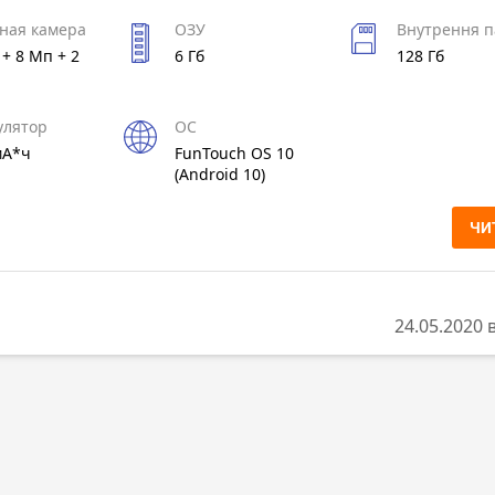
ная камера
ОЗУ
Внутрення п
+ 8 Мп + 2
6 Гб
128 Гб
улятор
ОС
мА*ч
FunTouch OS 10
(Android 10)
ЧИ
24.05.2020 