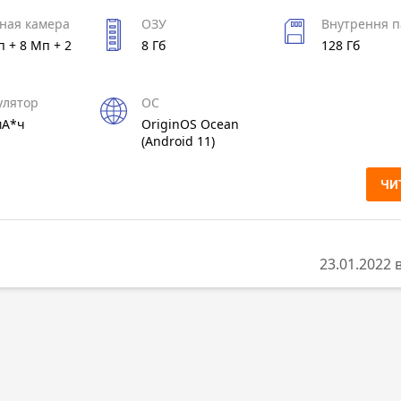
ная камера
ОЗУ
Внутрення п
 + 8 Мп + 2
8 Гб
128 Гб
улятор
ОС
мА*ч
OriginOS Ocean
(Android 11)
ЧИ
23.01.2022 