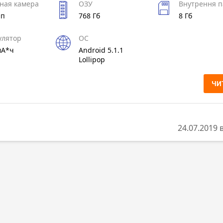
ная камера
ОЗУ
Внутрення п
Мп
768 Гб
8 Гб
улятор
ОС
мА*ч
Android 5.1.1
Lollipop
ЧИ
24.07.2019 