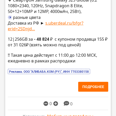
1080×2340, 120Hz, Snapdragon 8 Elite,
50+12+10MP и 12MP, 4000мАч, 25Вт),
разные цвета
Доставка из РФ ►
s.uberdeal.ru/bfgr?
erid=2SDnjd...
12|256GB за
- 48 824 ₽
с купоном продавца 155 ₽
от 31 026₽ (взять можно под ценой)
‼️ Такая цена действует с 11:00 до 12:00 МСК,
ежедневно в рамках распродажи
Реклама. ООО “АЛИБАБА.КОМ (РУ)”, ИНН 7703380158
ПОДРОБНЕЕ
0
0