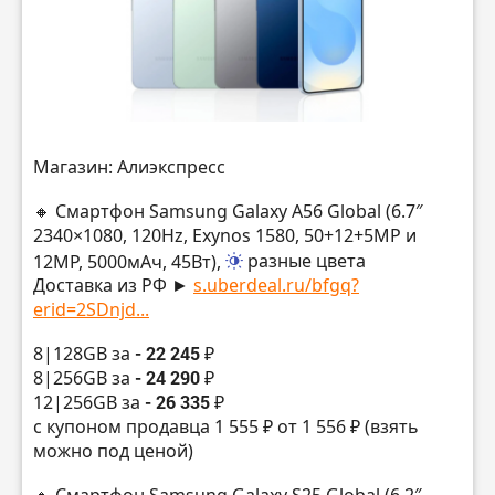
Магазин: Алиэкспресс
🔸 Смартфон Samsung Galaxy A56 Global (6.7″
2340×1080, 120Hz, Exynos 1580, 50+12+5MP и
12MP, 5000мАч, 45Вт),
разные цвета
Доставка из РФ ►
s.uberdeal.ru/bfgq?
erid=2SDnjd...
8|128GB за
- 22 245 ₽
8|256GB за
- 24 290 ₽
12|256GB за
- 26 335 ₽
с купоном продавца 1 555 ₽ от 1 556 ₽ (взять
можно под ценой)
🔸 Смартфон Samsung Galaxy S25 Global (6.2″