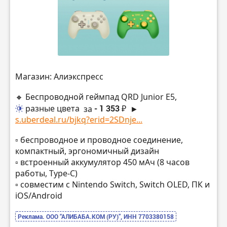
Магазин: Алиэкспресс
🔸 Беспроводной геймпад QRD Junior E5,
разные цвета
за
- 1 353 ₽
►
s.uberdeal.ru/bjkq?erid=2SDnje...
▫️ беспроводное и проводное соединение,
компактный, эргономичный дизайн
▫️ встроенный аккумулятор 450 мАч (8 часов
работы, Type-C)
▫️ совместим с Nintendo Switch, Switch OLED, ПК и
iOS/Android
Реклама. ООО “АЛИБАБА.КОМ (РУ)”, ИНН 7703380158