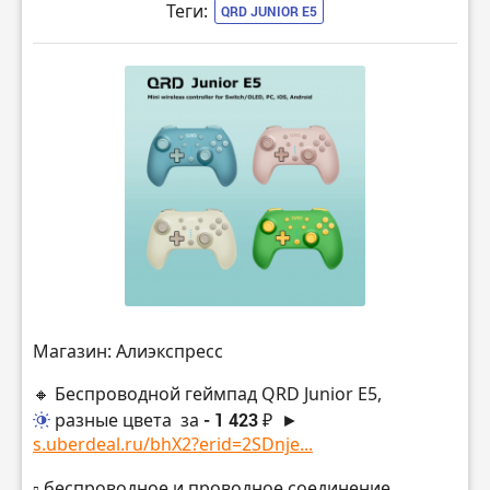
Теги:
QRD JUNIOR E5
Магазин: Алиэкспресс
🔸 Беспроводной геймпад QRD Junior E5,
разные цвета
за
- 1 423 ₽
►
s.uberdeal.ru/bhX2?erid=2SDnje...
▫️ беспроводное и проводное соединение,