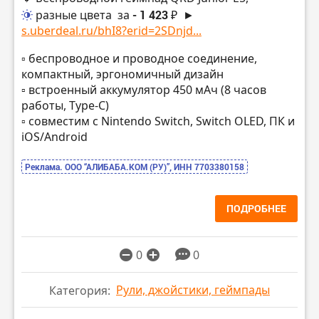
разные цвета
за
- 1 423 ₽
►
s.uberdeal.ru/bhI8?erid=2SDnjd...
▫️ беспроводное и проводное соединение,
компактный, эргономичный дизайн
▫️ встроенный аккумулятор 450 мАч (8 часов
работы, Type-C)
▫️ совместим с Nintendo Switch, Switch OLED, ПК и
iOS/Android
Реклама. ООО “АЛИБАБА.КОМ (РУ)”, ИНН 7703380158
ПОДРОБНЕЕ
0
0
Рули, джойстики, геймпады
Категория: