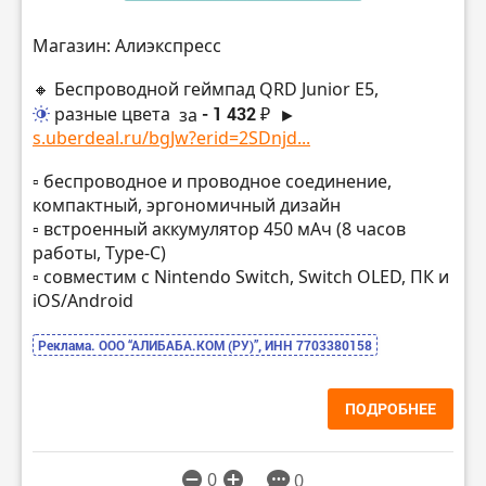
Магазин: Алиэкспресс
🔸 Беспроводной геймпад QRD Junior E5,
разные цвета
за
- 1 432 ₽
►
s.uberdeal.ru/bgJw?erid=2SDnjd...
▫️ беспроводное и проводное соединение,
компактный, эргономичный дизайн
▫️ встроенный аккумулятор 450 мАч (8 часов
работы, Type-C)
▫️ совместим с Nintendo Switch, Switch OLED, ПК и
iOS/Android
Реклама. ООО “АЛИБАБА.КОМ (РУ)”, ИНН 7703380158
ПОДРОБНЕЕ
0
0