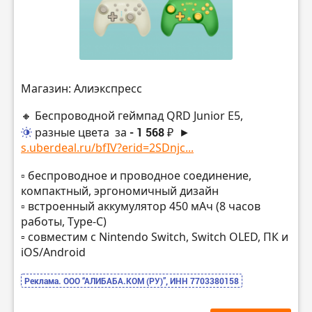
Магазин: Алиэкспресс
🔸 Беспроводной геймпад QRD Junior E5,
разные цвета
за
- 1 568 ₽
►
s.uberdeal.ru/bfIV?erid=2SDnjc...
▫️ беспроводное и проводное соединение,
компактный, эргономичный дизайн
▫️ встроенный аккумулятор 450 мАч (8 часов
работы, Type-C)
▫️ совместим с Nintendo Switch, Switch OLED, ПК и
iOS/Android
Реклама. ООО “АЛИБАБА.КОМ (РУ)”, ИНН 7703380158