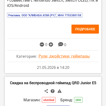
▫️ совместим с Nintendo Switch, Switch OLED, ПК и
iOS/Android
Реклама. ООО “АЛИБАБА.КОМ (РУ)”, ИНН 7703380158
ПОДРОБНЕЕ
0
0
Рули, джойстики, геймпады
Категория:
21.05.2026 в 14:20
Скидка на беспроводной геймпад QRD Junior E5
Магазин:
Бренд:
uberdeal
QRD