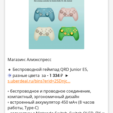
Магазин: Алиэкспресс
🔸 Беспроводной геймпад QRD Junior E5,
разные цвета
за
- 1 334 ₽
►
s.uberdeal.ru/bins?erid=2SDnjc...
▫️ беспроводное и проводное соединение,
компактный, эргономичный дизайн
▫️ встроенный аккумулятор 450 мАч (8 часов
работы, Type-C)