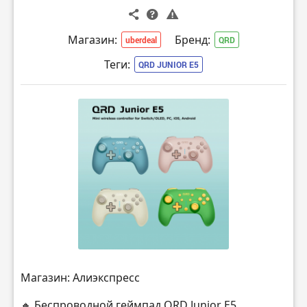
Магазин:
Бренд:
uberdeal
QRD
Теги:
QRD JUNIOR E5
Магазин: Алиэкспресс
🔸 Беспроводной геймпад QRD Junior E5,