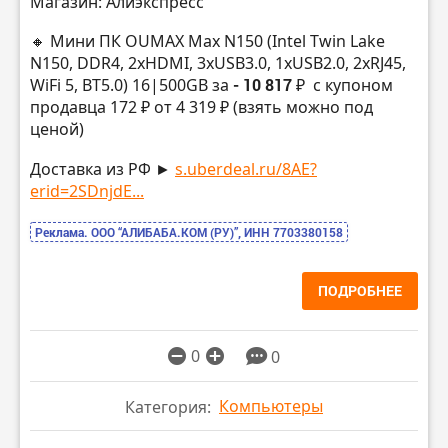
Магазин: Алиэкспресс
🔸 Мини ПК OUMAX Max N150 (Intel Twin Lake
N150, DDR4, 2xHDMI, 3хUSB3.0, 1хUSB2.0, 2хRJ45,
WiFi 5, BT5.0) 16|500GB за
- 10 817 ₽
с купоном
продавца 172 ₽ от 4 319 ₽ (взять можно под
ценой)
Доставка из РФ ►
s.uberdeal.ru/8AE?
erid=2SDnjdE...
Реклама. ООО “АЛИБАБА.КОМ (РУ)”, ИНН 7703380158
ПОДРОБНЕЕ
0
0
Компьютеры
Категория: