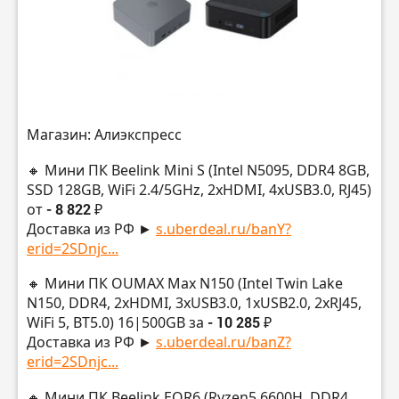
Магазин: Алиэкспресс
🔸 Мини ПК Beelink Mini S (Intel N5095, DDR4 8GB,
SSD 128GB, WiFi 2.4/5GHz, 2хHDMI, 4xUSB3.0, RJ45)
от
- 8 822 ₽
Доставка из РФ ►
s.uberdeal.ru/banY?
erid=2SDnjc...
🔸 Мини ПК OUMAX Max N150 (Intel Twin Lake
N150, DDR4, 2xHDMI, 3хUSB3.0, 1хUSB2.0, 2хRJ45,
WiFi 5, BT5.0) 16|500GB за
- 10 285 ₽
Доставка из РФ ►
s.uberdeal.ru/banZ?
erid=2SDnjc...
🔸 Мини ПК Beelink EQR6 (Ryzen5 6600H, DDR4