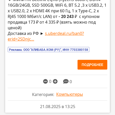
16GB/24GB, SSD 500GB, WiFi 6, BT 5.2 ,3 x USB3.2, 1
x USB2.0, 2 x HDMI 4K при 60 Гц, 1 x Type-C, 2 x
RJ45 1000 Мбит/с LAN) от
- 20 243 ₽
с купоном
продавца 173 ₽ от 4 335 ₽ (взять можно под
ценой)
Доставка из РФ ►
s.uberdeal.ru/ban0?
erid=2SDnjc...
Реклама. ООО “АЛИБАБА.КОМ (РУ)”, ИНН 7703380158
ПОДРОБНЕЕ
0
0
Компьютеры
Категория:
21.08.2025 в 13:25