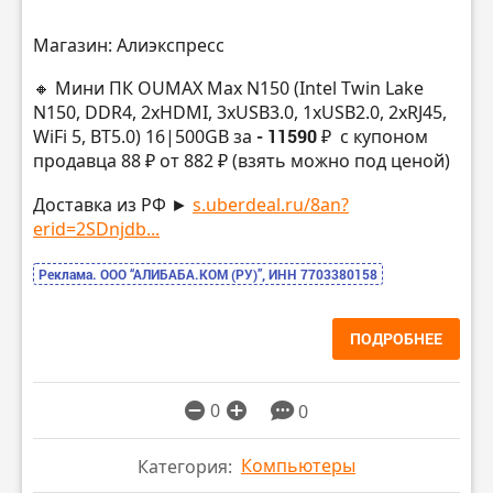
Магазин: Алиэкспресс
🔸 Мини ПК OUMAX Max N150 (Intel Twin Lake
N150, DDR4, 2xHDMI, 3хUSB3.0, 1хUSB2.0, 2хRJ45,
WiFi 5, BT5.0) 16|500GB за
- 11590 ₽
с купоном
продавца 88 ₽ от 882 ₽ (взять можно под ценой)
Доставка из РФ ►
s.uberdeal.ru/8an?
erid=2SDnjdb...
Реклама. ООО “АЛИБАБА.КОМ (РУ)”, ИНН 7703380158
ПОДРОБНЕЕ
0
0
Компьютеры
Категория: