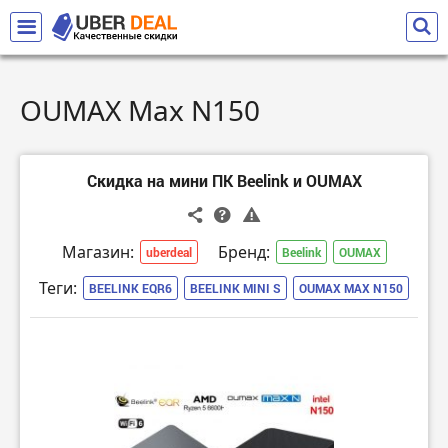
OUMAX Max N150
Скидка на мини ПК Beelink и OUMAX
Магазин:
Бренд:
uberdeal
Beelink
OUMAX
Теги:
BEELINK EQR6
BEELINK MINI S
OUMAX MAX N150