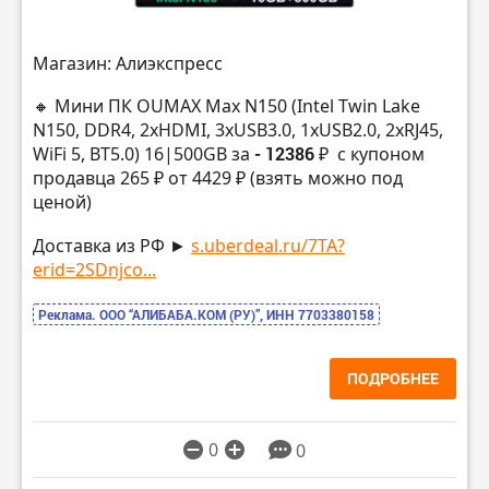
Магазин: Алиэкспресс
🔸 Мини ПК OUMAX Max N150 (Intel Twin Lake
N150, DDR4, 2xHDMI, 3хUSB3.0, 1хUSB2.0, 2хRJ45,
WiFi 5, BT5.0) 16|500GB за
- 12386 ₽
с купоном
продавца 265 ₽ от 4429 ₽ (взять можно под
ценой)
Доставка из РФ ►
s.uberdeal.ru/7TA?
erid=2SDnjco...
Реклама. ООО “АЛИБАБА.КОМ (РУ)”, ИНН 7703380158
ПОДРОБНЕЕ
0
0