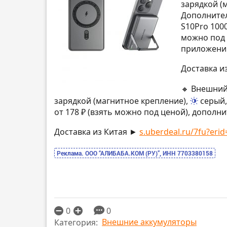
зарядкой (
Дополнител
S10Pro 100
можно под 
приложени
Доставка и
🔸 Внешний
зарядкой (магнитное крепление),
серый,
от 178 ₽ (взять можно под ценой), дополн
Доставка из Китая ►
s.uberdeal.ru/7fu?erid
Реклама. ООО “АЛИБАБА.КОМ (РУ)”, ИНН 7703380158
0
0
Внешние аккумуляторы
Категория: