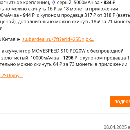
магнитное крепление),
серый
5000мАч за
- 834 ₽
ьно можно скинуть 16 ₽ за 18 монет в приложении
00мАч за
- 944 ₽
с купоном продавца 317 ₽ от 318 ₽ (взят
ценой), дополнительно можно скинуть 18 ₽ за 21 монету
и
з Китая ►
s.uberdeal.ru/7ft?erid=2SDnjbx...
 аккумулятор MOVESPEED S10 PD20W с беспроводной
 золотистый
10000мАч за
- 1296 ₽
с купоном продавца 1
ительно можно скинуть 64 ₽ за 73 монеты в приложении
=2SDnjby...
ПОДРО
08.04.2025 