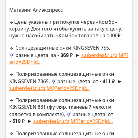
Магазин: Алиэкспресс
🔹Цены указаны при покупке через «Комбо»
корзину. Для того чтобы купить за такую цену,
нужно насобирать «Комбо» товаров на 1000₽
🔸 Солнцезащитные очки KINGSEVEN 755,
разные цвета
за
- 369 ₽
►
s.uberdeal.ru/bjMP?
erid=2SDnjd...
🔸 Поляризованные солнцезащитные очки
KINGSEVEN 7365,
разные цвета
от
- 411 ₽
►
s.uberdeal.ru/bjMQ?erid=2SDnjd...
🔸 Поляризованные солнцезащитные очки
KINGSEVEN 881 (футляр, тканевый чехол и
салфетка в комплекте),
разные цвета
от
- 519 ₽
►
s.uberdeal.ru/bjMR?erid=2SDnjd...
🔸 Поляризованные солнцезащитные очки