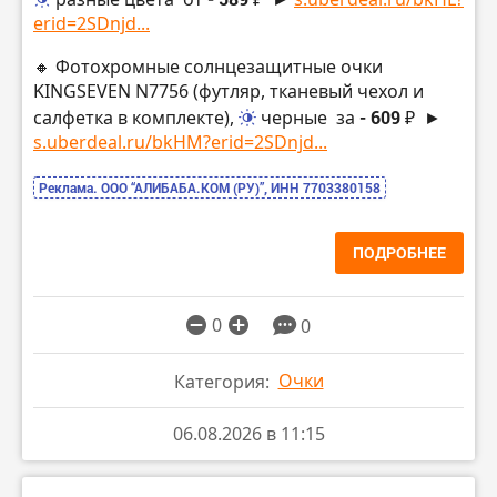
erid=2SDnjd...
🔸 Фотохромные солнцезащитные очки
KINGSEVEN N7756 (футляр, тканевый чехол и
салфетка в комплекте),
черные
за
- 609 ₽
►
s.uberdeal.ru/bkHM?erid=2SDnjd...
Реклама. ООО “АЛИБАБА.КОМ (РУ)”, ИНН 7703380158
ПОДРОБНЕЕ
0
0
Очки
Категория:
06.08.2026 в 11:15