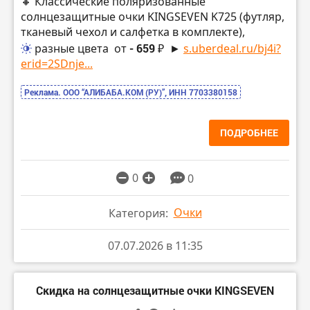
🔸 Классические поляризованные
солнцезащитные очки KINGSEVEN K725 (футляр,
тканевый чехол и салфетка в комплекте),
разные цвета
от
- 659 ₽
►
s.uberdeal.ru/bj4i?
erid=2SDnje...
Реклама. ООО “АЛИБАБА.КОМ (РУ)”, ИНН 7703380158
ПОДРОБНЕЕ
0
0
Очки
Категория:
07.07.2026 в 11:35
Скидка на солнцезащитные очки KINGSEVEN