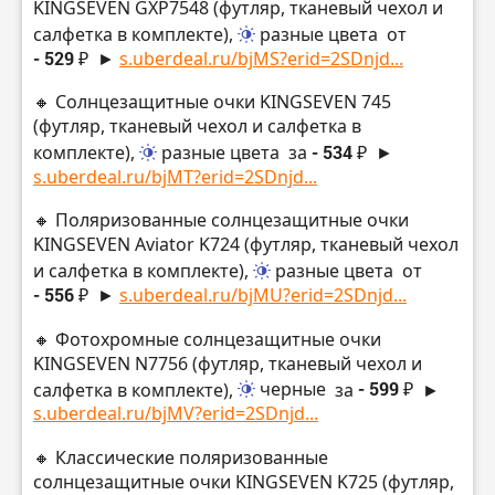
KINGSEVEN GXP7548 (футляр, тканевый чехол и
салфетка в комплекте),
разные цвета
от
- 529 ₽
►
s.uberdeal.ru/bjMS?erid=2SDnjd...
🔸 Солнцезащитные очки KINGSEVEN 745
(футляр, тканевый чехол и салфетка в
комплекте),
разные цвета
за
- 534 ₽
►
s.uberdeal.ru/bjMT?erid=2SDnjd...
🔸 Поляризованные солнцезащитные очки
KINGSEVEN Aviator K724 (футляр, тканевый чехол
и салфетка в комплекте),
разные цвета
от
- 556 ₽
►
s.uberdeal.ru/bjMU?erid=2SDnjd...
🔸 Фотохромные солнцезащитные очки
KINGSEVEN N7756 (футляр, тканевый чехол и
салфетка в комплекте),
черные
за
- 599 ₽
►
s.uberdeal.ru/bjMV?erid=2SDnjd...
🔸 Классические поляризованные
солнцезащитные очки KINGSEVEN K725 (футляр,