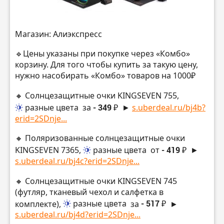
Магазин: Алиэкспресс
🔹Цены указаны при покупке через «Комбо»
корзину. Для того чтобы купить за такую цену,
нужно насобирать «Комбо» товаров на 1000₽
🔸 Солнцезащитные очки KINGSEVEN 755,
разные цвета
за
- 349 ₽
►
s.uberdeal.ru/bj4b?
erid=2SDnje...
🔸 Поляризованные солнцезащитные очки
KINGSEVEN 7365,
разные цвета
от
- 419 ₽
►
s.uberdeal.ru/bj4c?erid=2SDnje...
🔸 Солнцезащитные очки KINGSEVEN 745
(футляр, тканевый чехол и салфетка в
комплекте),
разные цвета
за
- 517 ₽
►
s.uberdeal.ru/bj4d?erid=2SDnje...