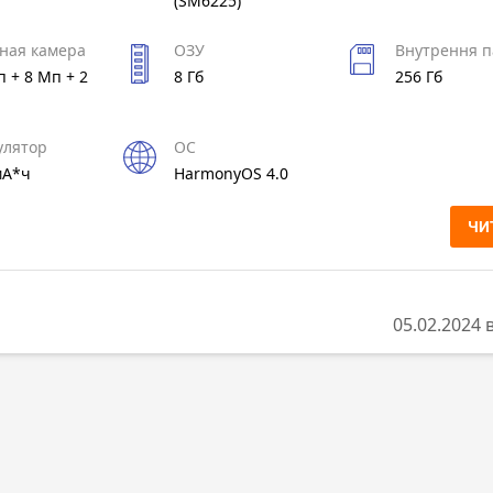
(SM6225)
ная камера
ОЗУ
Внутрення п
 + 8 Мп + 2
8 Гб
256 Гб
улятор
ОС
мА*ч
HarmonyOS 4.0
ЧИ
05.02.2024 