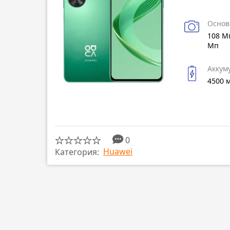
Основ
108 Мп
Мп
Аккум
4500 
0
Huawei
Категория: