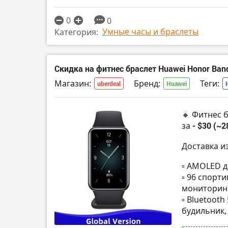
0
0
Умные часы и браслеты
Категория:
Скидка на фитнес браслет Huawei Honor Ban
Магазин:
Бренд:
Теги:
uberdeal
Huawei
🔸 Фитнес 
за
- $30 (~2
Доставка и
▫️ AMOLED д
▫️ 96 спор
мониторинг
▫️ Bluetoot
будильник,