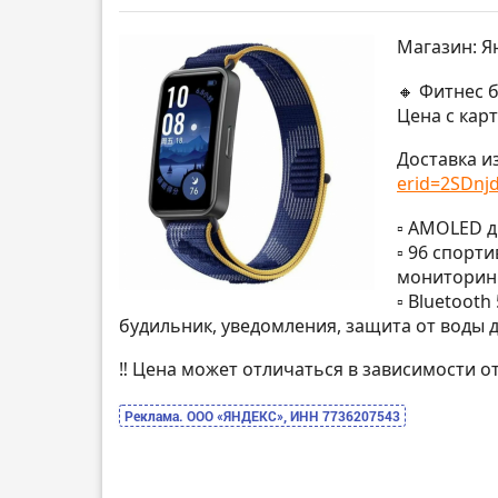
Магазин: Я
🔸 Фитнес 
Цена с кар
Доставка 
erid=2SDnjd
▫️ AMOLED д
▫️ 96 спор
мониторинг
▫️ Bluetoot
будильник, уведомления, защита от воды 
‼️ Цена может отличаться в зависимости о
Реклама. ООО «ЯНДЕКС», ИНН 7736207543