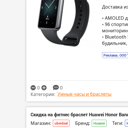
Доставка и
▫️ AMOLED д
▫️ 96 спор
мониторинг
▫️ Bluetoot
будильник,
Реклама. ООО 
0
0
Умные часы и браслеты
Категория:
Скидка на фитнес браслет Huawei Honor Ban
Магазин:
Бренд:
Теги:
uberdeal
Huawei