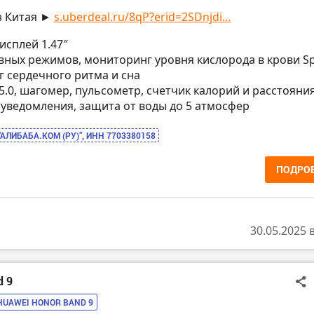
з Китая ►
s.uberdeal.ru/8qP?erid=2SDnjdi...
исплей 1.47″
тивных режимов, мониторинг уровня кислорода в крови S
 сердечного ритма и сна
h 5.0, шагомер, пульсометр, счетчик калорий и расстояния
 уведомления, защита от воды до 5 атмосфер
“АЛИБАБА.КОМ (РУ)”, ИНН 7703380158
ПОДРО
30.05.2025 
d 9
HUAWEI HONOR BAND 9