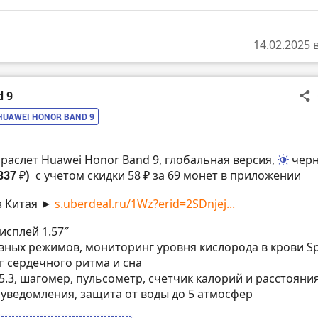
14.02.2025 
d 9
HUAWEI HONOR BAND 9
браслет Huawei Honor Band 9, глобальная версия,
чер
837 ₽)
с учетом скидки 58 ₽ за 69 монет в приложении
з Китая ►
s.uberdeal.ru/1Wz?erid=2SDnjej...
исплей 1.57″
тивных режимов, мониторинг уровня кислорода в крови S
 сердечного ритма и сна
h 5.3, шагомер, пульсометр, счетчик калорий и расстояния
 уведомления, защита от воды до 5 атмосфер