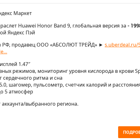
ндекс Маркет
браслет Huawei Honor Band 9, глобальная версия за
- 199
той Яндекс Пэй
из РФ, продавец ООО «АБСОЛЮТ ТРЕЙД» ►
s.uberdeal.ru/
e...
исплей 1.47″
тивных режимов, мониторинг уровня кислорода в крови S
 сердечного ритма и сна
h 5.0, шагомер, пульсометр, счетчик калорий и расстояния
до 5 атмосфер
т аккаунта/выбранного региона.
ПОДРО